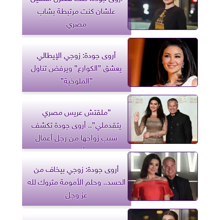
علشان كنت مرتبطة بشاب
مصري
أروى جودة: زوجي الإيطالي
يعشق ”الكوارع” ويرفض تناول
”الملوخية”
”ملقتش عريس مصري
يتقدملي”.. أروى جودة تكشف
سبب زواجها من رجل أعمال
أجنبي
أروى جودة: زوجي بيخاف من
الحسد.. وحلم الأمومة متروك لله
عز وجل