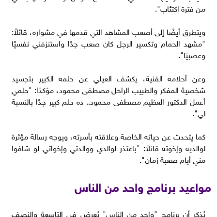
من فترة اكتئاب".
ويتطرق أيضًا إلى أصعب المشاهد التي قدمها في مشواره، قائلاً:
"مشهد الحمام وتكسير الرجل كان صعب جدًا واستنزفني نفسيًا
وعصبيًا".
وعن أحلامه الفنية، يكشف العيلي عن حلمه الكبير بتجسيد
شخصية المفكر والطبيب الراحل مصطفى محمود، مؤكدًا: "حلمي
أعمل الدكتور العظيم مصطفى محمود.. ده حلم كبير جدًا بالنسبة
لي".
كما يتحدث عن حياته الخاصة وعلاقته بأسرته، ويوجه رسالة مؤثرة
لوالديه وإخوته قائلاً: "باعتذر لوالدي ووالدتي وإخواتي لو شافوا
مني أيام صعبة زمان".
مواعيد برنامج واحد من الناس
يُذكر أن برنامج "واحد من الناس" يُعرض في التاسعة والنصف