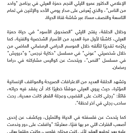
الإعلامي الدكتور عمرو الليثي النجم حمزة العيلي في برنامج "واحد
من الناس"، والذي يُعرض على مدار يومي الأحد والإثنين في تمام
التاسعة والنصف مساءً عبر شاشة قناة الحياة.
وخلال الحلقة، يفتح الليثي "الصندوق الأسود" في حياة حمزة
العيلي، كاشفًا لأول مرة العديد من الأسرار الشخصية والفنية، كما
يكرّمه تقديرًا لتألقه خلال الموسم الدرامي الرمضاني الماضي من
خلال شخصيتي "عوني" في مسلسل "حكاية نرجس" و"درويش"
في مسلسل "النص"، ويتحدث عن كواليس مشاركته في دراما
رمضان.
وتشهد الحلقة العديد من الاعترافات الصريحة والمواقف الإنسانية
المؤثرة، حيث يروي العيلي موقفًا خطيرًا كاد أن يفقد فيه حياته،
قائلاً: "رجلي كانت على القضيب وعجلة القطر كانت معدية.. رحت
ساحب رجلي في آخر لحظة".
كما يتحدث عن فلسفته في الحياة والتمثيل، ويكشف عن إحدى
أصعب الفترات التي مر بها فنيًا، معترفًا: "وافقت على دور وندمت
عليه بعد توقيع العقد لأني كنت محتاج فلوس، وكنت وقتها بعاني