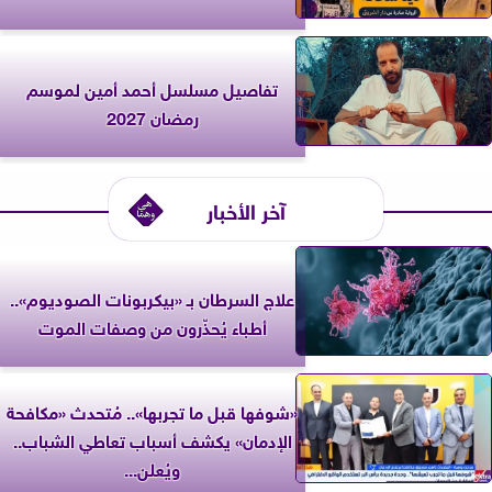
تفاصيل مسلسل أحمد أمين لموسم
رمضان 2027
آخر الأخبار
علاج السرطان بـ «بيكربونات الصوديوم»..
أطباء يُحذّرون من وصفات الموت
«شوفها قبل ما تجربها».. مُتحدث «مكافحة
الإدمان» يكشف أسباب تعاطي الشباب..
ويُعلن...