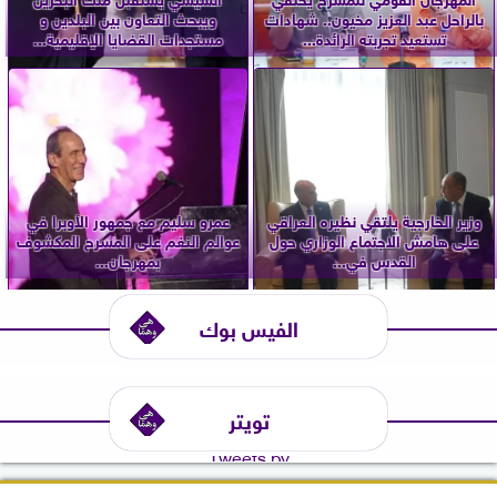
بالراحل عبد العزيز مخيون.. شهادات
ويبحث التعاون بين البلدين و
تستعيد تجربته الرائدة...
مستجدات القضايا الإقليمية...
وزير الخارجية يلتقي نظيره العراقي
عمرو سليم مع جمهور الأوبرا في
على هامش الاجتماع الوزاري حول
عوالم النغم على المسرح المكشوف
القدس في...
بمهرجان...
الفيس بوك
تويتر
Tweets by