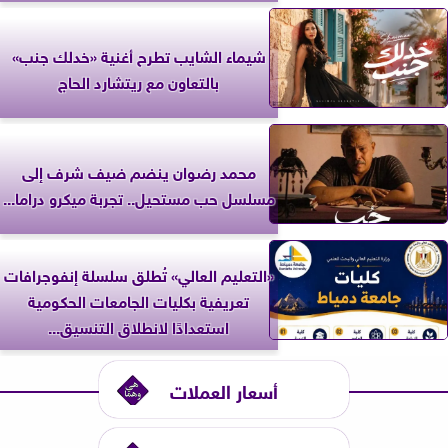
شيماء الشايب تطرح أغنية «خدلك جنب»
بالتعاون مع ريتشارد الحاج
محمد رضوان ينضم ضيف شرف إلى
مسلسل حب مستحيل.. تجربة ميكرو دراما...
«التعليم العالي» تُطلق سلسلة إنفوجرافات
تعريفية بكليات الجامعات الحكومية
استعدادًا لانطلاق التنسيق...
أسعار العملات