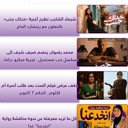
شيماء الشايب تطرح أغنية «خدلك جنب»
بالتعاون مع ريتشارد الحاج
محمد رضوان ينضم ضيف شرف إلى
مسلسل حب مستحيل.. تجربة ميكرو دراما...
وقف عرض فيلم الست بعد طلب أسرة أم
كلثوم.. الحكم 7 أكتوير
كل ما تريد معرفته عن ندوة مناقشة رواية
”انخدعنا” غدًا