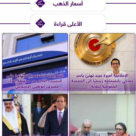
أسعار الذهب
الأعلى قراءة
الإعلامية أميرة عبيد تهنئ ياسر
التمويلات الشخصية تستحوذ على
خفاجي بانضمامه رسميًا إلى الجمعية
النصيب الأكبر من محفظة أفراد
العمومية لنقابة...
مصرف أبوظبي الإسلامي...
المهرجان القومي للمسرح يحتفي
السيسي يستقبل ملك البحرين