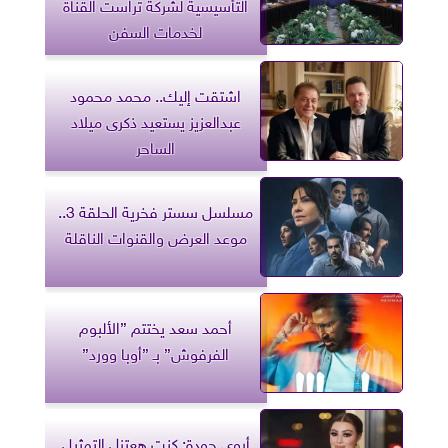
التأسيسية لشركة تراست القناة
لخدمات السفن
اشتقت إليك.. محمد محمود
عبدالعزيز يستعيد ذكرى ميلاد
الساحر
مسلسل سستر فخرية الحلقة 3..
موعد العرض والقنوات الناقلة
أحمد سعد يختتم ”الألبوم
الفرفوش” بـ ”أوبا وورد”
أروى جودة: كنت هعتزل التمثيل