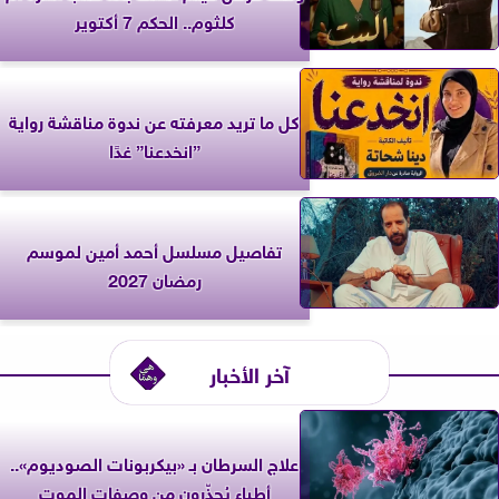
كلثوم.. الحكم 7 أكتوير
كل ما تريد معرفته عن ندوة مناقشة رواية
”انخدعنا” غدًا
تفاصيل مسلسل أحمد أمين لموسم
رمضان 2027
آخر الأخبار
علاج السرطان بـ «بيكربونات الصوديوم»..
أطباء يُحذّرون من وصفات الموت