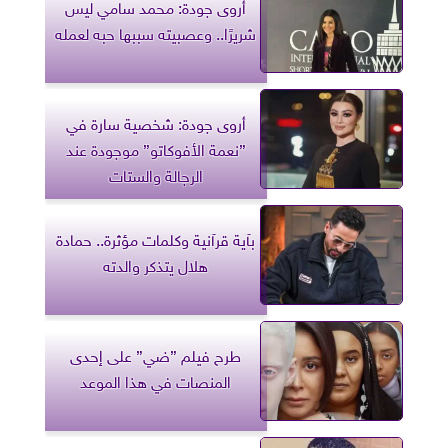
أروى جودة: محمد سامي ليس
شريرًا.. وعصبيته سببها حبه لعمله
أروى جودة: شخصية سارة في
”نعمة الأفوكاتو” موجودة عند
الرجالة والستات
بآية قرآنية وكلمات مؤثرة.. حمادة
هلال يتذكر والدته
طرح فيلم ”ضي” على إحدى
المنصات في هذا الموعد