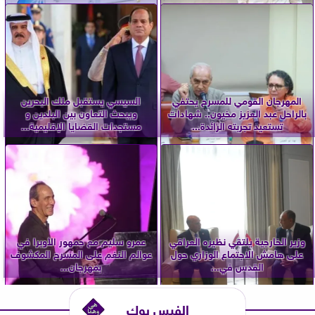
المهرجان القومي للمسرح يحتفي
السيسي يستقبل ملك البحرين
بالراحل عبد العزيز مخيون.. شهادات
ويبحث التعاون بين البلدين و
تستعيد تجربته الرائدة...
مستجدات القضايا الإقليمية...
وزير الخارجية يلتقي نظيره العراقي
عمرو سليم مع جمهور الأوبرا في
على هامش الاجتماع الوزاري حول
عوالم النغم على المسرح المكشوف
القدس في...
بمهرجان...
الفيس بوك