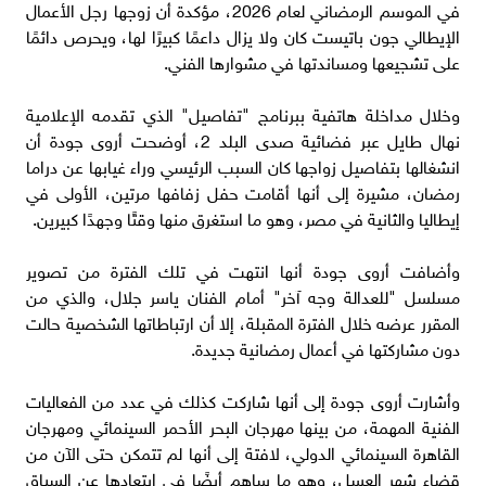
في الموسم الرمضاني لعام 2026، مؤكدة أن زوجها رجل الأعمال
الإيطالي جون باتيست كان ولا يزال داعمًا كبيرًا لها، ويحرص دائمًا
على تشجيعها ومساندتها في مشوارها الفني.
وخلال مداخلة هاتفية ببرنامج "تفاصيل" الذي تقدمه الإعلامية
نهال طايل عبر فضائية صدى البلد 2، أوضحت أروى جودة أن
انشغالها بتفاصيل زواجها كان السبب الرئيسي وراء غيابها عن دراما
رمضان، مشيرة إلى أنها أقامت حفل زفافها مرتين، الأولى في
إيطاليا والثانية في مصر، وهو ما استغرق منها وقتًا وجهدًا كبيرين.
وأضافت أروى جودة أنها انتهت في تلك الفترة من تصوير
مسلسل "للعدالة وجه آخر" أمام الفنان ياسر جلال، والذي من
المقرر عرضه خلال الفترة المقبلة، إلا أن ارتباطاتها الشخصية حالت
دون مشاركتها في أعمال رمضانية جديدة.
وأشارت أروى جودة إلى أنها شاركت كذلك في عدد من الفعاليات
الفنية المهمة، من بينها مهرجان البحر الأحمر السينمائي ومهرجان
القاهرة السينمائي الدولي، لافتة إلى أنها لم تتمكن حتى الآن من
قضاء شهر العسل، وهو ما ساهم أيضًا في ابتعادها عن السباق