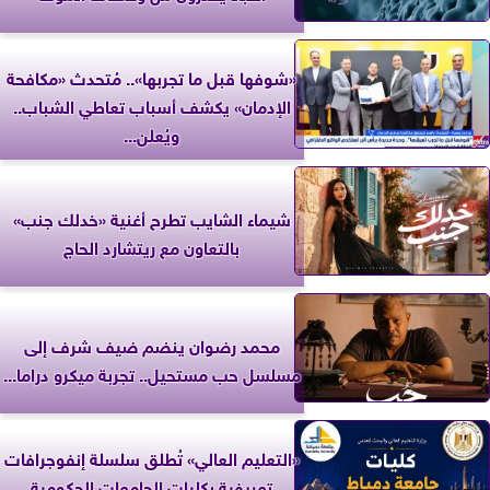
«شوفها قبل ما تجربها».. مُتحدث «مكافحة
الإدمان» يكشف أسباب تعاطي الشباب..
ويُعلن...
شيماء الشايب تطرح أغنية «خدلك جنب»
بالتعاون مع ريتشارد الحاج
محمد رضوان ينضم ضيف شرف إلى
مسلسل حب مستحيل.. تجربة ميكرو دراما...
«التعليم العالي» تُطلق سلسلة إنفوجرافات
تعريفية بكليات الجامعات الحكومية