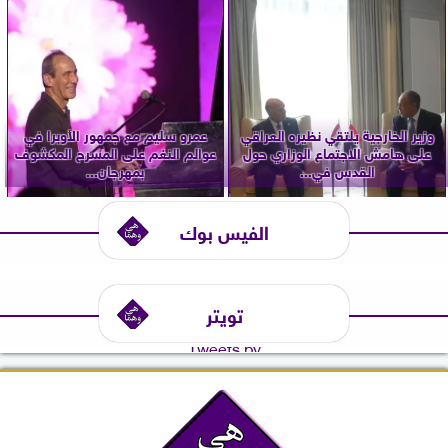
وزير الخارجية يلتقي نظيره العراقي
عمرو سليم مع جمهور الأوبرا في
على هامش الاجتماع الوزاري حول
عوالم النغم على المسرح المكشوف
القدس في...
بمهرجان...
الفيس بوك
تويتر
Tweets by