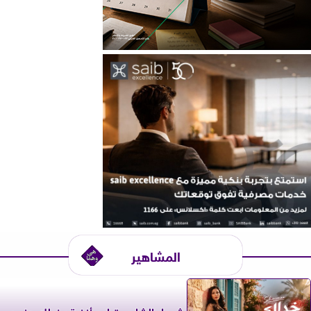
المشاهير
شيماء الشايب تطرح أغنية «خدلك جنب»