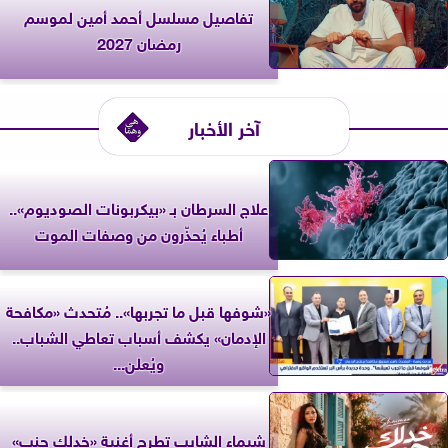
تفاصيل مسلسل أحمد أمين لموسم
رمضان 2027
آخر الأخبار
علاج السرطان بـ «بيكربونات الصوديوم»..
أطباء يُحذّرون من وصفات الموت
«شوفها قبل ما تجربها».. مُتحدث «مكافحة
الإدمان» يكشف أسباب تعاطي الشباب..
ويُعلن...
شيماء الشايب تطرح أغنية «خدلك جنب»