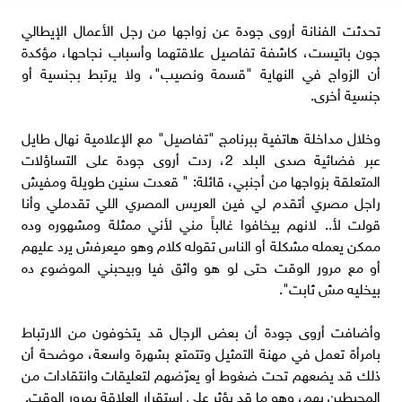
تحدثت الفنانة أروى جودة عن زواجها من رجل الأعمال الإيطالي
جون باتيست، كاشفة تفاصيل علاقتهما وأسباب نجاحها، مؤكدة
أن الزواج في النهاية "قسمة ونصيب"، ولا يرتبط بجنسية أو
جنسية أخرى.
وخلال مداخلة هاتفية ببرنامج "تفاصيل" مع الإعلامية نهال طايل
عبر فضائية صدى البلد 2، ردت أروى جودة على التساؤلات
المتعلقة بزواجها من أجنبي، قائلة: " قعدت سنين طويلة ومفيش
راجل مصري أتقدم لي فين العريس المصري اللي تقدملي وأنا
قولت لأ.. لانهم بيخافوا غالباً مني لأني ممثلة ومشهوره وده
ممكن يعمله مشكلة أو الناس تقوله كلام وهو ميعرفش يرد عليهم
أو مع مرور الوقت حتى لو هو واثق فيا وبيحبني الموضوع ده
بيخليه مش ثابت".
وأضافت أروى جودة أن بعض الرجال قد يتخوفون من الارتباط
بامرأة تعمل في مهنة التمثيل وتتمتع بشهرة واسعة، موضحة أن
ذلك قد يضعهم تحت ضغوط أو يعرّضهم لتعليقات وانتقادات من
المحيطين بهم، وهو ما قد يؤثر على استقرار العلاقة بمرور الوقت.