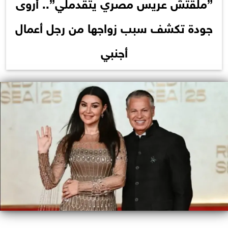
”ملقتش عريس مصري يتقدملي”.. أروى
جودة تكشف سبب زواجها من رجل أعمال
أجنبي