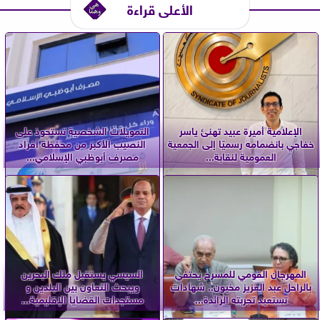
الأعلى قراءة
الإعلامية أميرة عبيد تهنئ ياسر
التمويلات الشخصية تستحوذ على
خفاجي بانضمامه رسميًا إلى الجمعية
النصيب الأكبر من محفظة أفراد
العمومية لنقابة...
مصرف أبوظبي الإسلامي...
المهرجان القومي للمسرح يحتفي
السيسي يستقبل ملك البحرين
بالراحل عبد العزيز مخيون.. شهادات
ويبحث التعاون بين البلدين و
تستعيد تجربته الرائدة...
مستجدات القضايا الإقليمية...