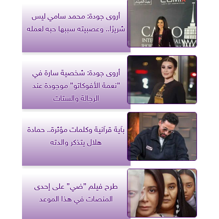
أروى جودة: محمد سامي ليس
شريرًا.. وعصبيته سببها حبه لعمله
أروى جودة: شخصية سارة في
”نعمة الأفوكاتو” موجودة عند
الرجالة والستات
بآية قرآنية وكلمات مؤثرة.. حمادة
هلال يتذكر والدته
طرح فيلم ”ضي” على إحدى
المنصات في هذا الموعد