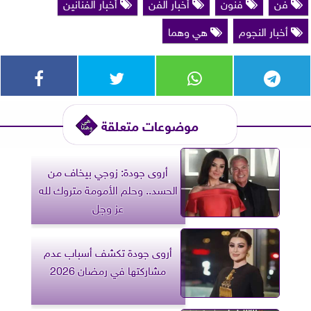
فن
فنون
أخبار الفن
أخبار الفنانين
أخبار النجوم
هي وهما
موضوعات متعلقة
أروى جودة: زوجي بيخاف من
الحسد.. وحلم الأمومة متروك لله
عز وجل
أروى جودة تكشف أسباب عدم
مشاركتها في رمضان 2026