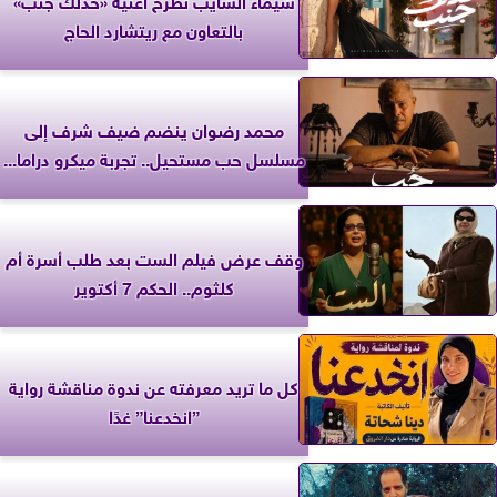
بالتعاون مع ريتشارد الحاج
محمد رضوان ينضم ضيف شرف إلى
مسلسل حب مستحيل.. تجربة ميكرو دراما...
وقف عرض فيلم الست بعد طلب أسرة أم
كلثوم.. الحكم 7 أكتوير
كل ما تريد معرفته عن ندوة مناقشة رواية
”انخدعنا” غدًا