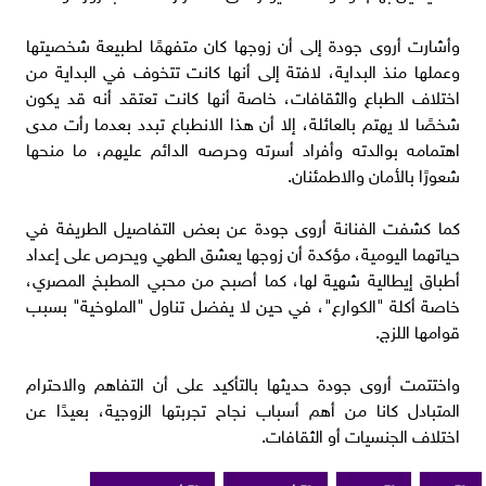
وأشارت أروى جودة إلى أن زوجها كان متفهمًا لطبيعة شخصيتها
وعملها منذ البداية، لافتة إلى أنها كانت تتخوف في البداية من
اختلاف الطباع والثقافات، خاصة أنها كانت تعتقد أنه قد يكون
شخصًا لا يهتم بالعائلة، إلا أن هذا الانطباع تبدد بعدما رأت مدى
اهتمامه بوالدته وأفراد أسرته وحرصه الدائم عليهم، ما منحها
شعورًا بالأمان والاطمئنان.
كما كشفت الفنانة أروى جودة عن بعض التفاصيل الطريفة في
حياتهما اليومية، مؤكدة أن زوجها يعشق الطهي ويحرص على إعداد
أطباق إيطالية شهية لها، كما أصبح من محبي المطبخ المصري،
خاصة أكلة "الكوارع"، في حين لا يفضل تناول "الملوخية" بسبب
قوامها اللزج.
واختتمت أروى جودة حديثها بالتأكيد على أن التفاهم والاحترام
المتبادل كانا من أهم أسباب نجاح تجربتها الزوجية، بعيدًا عن
اختلاف الجنسيات أو الثقافات.