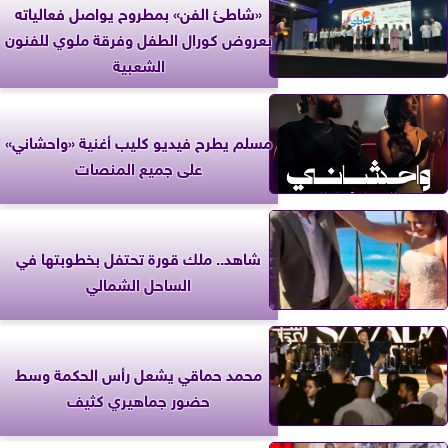
«شاطئ الفن» بمطروح يواصل فعالياته
بعروض كورال الطفل وفرقة ملوي للفنون
الشعبية
مسلم يطرح فيديو كليب أغنية «واحشاني»
على جميع المنصات
شاهد.. ملك قورة تحتفل بخطوبتها في
الساحل الشمالي
محمد حماقي يشعل رأس الحكمة وسط
حضور جماهيري كثيف