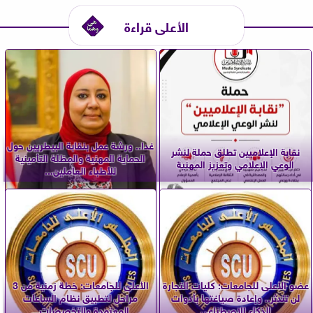
الأعلى قراءة
غدا.. ورشة عمل بنقابة البيطريين حول
نقابة الإعلاميين تطلق حملة لنشر
الحماية المهنية والمظلة التأمينية
الوعي الإعلامي وتعزيز المهنية
للأطباء العاملين...
عضو الأعلى للجامعات: كليات التجارة
الأعلى للجامعات: خطة زمنية من 3
لن تندثر.. وإعادة صياغتها بأدوات
مراحل لتطبيق نظام الساعات
الذكاء الاصطناعي
المعتمدة والتخصصات...