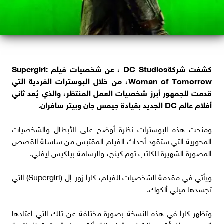
كشفت شركةDC Studios ، عن شخصيات فيلم Supergirl:
Woman of Tomorrow، من خلال البوسترات الفردية التي
قدمت للجمهور أبرز شخصيات العمل المنتظر، والذي يُعد ثاني
أفلام عالم DC الجديد بقيادة جيمس جان وبيتر سافران.
ومنحت هذه البوسترات نظرة أوضح على الأبطال والشخصيات
المحورية التي ستقود أحداث الفيلم المقتبس من سلسلة القصص
المصورة الشهيرة للكاتب توم كينج، والرسامة بيلكيس إيفلي.
ويأتي في مقدمة الشخصيات للفيلم، كارا زور-إل (Supergirl) التي
تجسدها ميلي ألكوك.
وتظهر كارا في هذه النسخة بصورة مختلفة عن تلك التي اعتادها