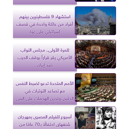
استشهاد 9 فلسطينيين بينهم
أفراد من عائلة واحدة في قصف
إسرائيلي على غزة
للمرة الأولى.. مجلس النواب
الأمريكي يقر قراراً بوقف الحرب
ضد إيران
الأمم المتحدة تدعو لضبط النفس
مع تصاعد التوترات في
الخليج..وتدين الهجمات على البنى
التحتية المدنية
أسبوع للفيلم المصرى بمهرجان
شنغهاى احتفالًا بـ70 عامًا من