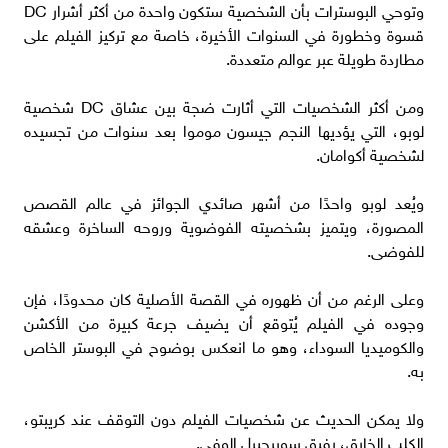
وتوحي البوسترات بأن الشخصية ستكون واحدة من أكثر أشرار DC
قسوة وخطورة في السنوات الأخيرة، خاصة مع تركيز الفيلم على
مطاردة طويلة عبر عوالم متعددة.
ومن أكثر الشخصيات التي أثارت ضجة بين عشاق DC شخصية
لوبو، التي يؤديها النجم جيسون موموا بعد سنوات من تجسيده
لشخصية أكوامان.
ويُعد لوبو واحدًا من أشهر صائدي الجوائز في عالم القصص
المصورة، ويتميز بشخصيته الفوضوية وروحه الساخرة وعشقه
للفوضى.
وعلى الرغم من أن ظهوره في القصة الأصلية كان محدودًا، فإن
وجوده في الفيلم يُتوقع أن يضيف جرعة كبيرة من الأكشن
والكوميديا السوداء، وهو ما انعكس بوضوح في البوستر الخاص
به.
ولا يمكن الحديث عن شخصيات الفيلم دون التوقف عند كريبتو،
الكلب الخارق، رفيق سوبرجيرل الوفي.