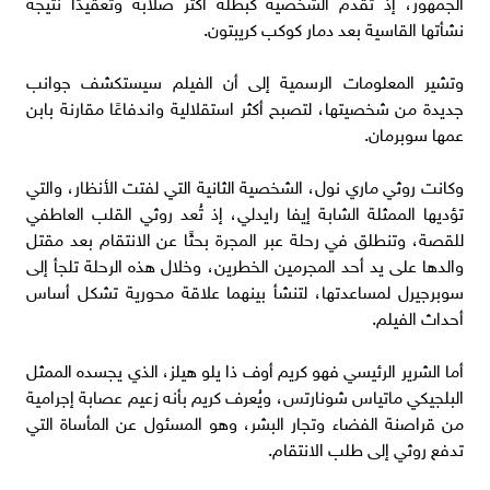
الجمهور، إذ تُقدم الشخصية كبطلة أكثر صلابة وتعقيدًا نتيجة
نشأتها القاسية بعد دمار كوكب كريبتون.
وتشير المعلومات الرسمية إلى أن الفيلم سيستكشف جوانب
جديدة من شخصيتها، لتصبح أكثر استقلالية واندفاعًا مقارنة بابن
عمها سوبرمان.
وكانت روثي ماري نول، الشخصية الثانية التي لفتت الأنظار، والتي
تؤديها الممثلة الشابة إيفا رايدلي، إذ تُعد روثي القلب العاطفي
للقصة، وتنطلق في رحلة عبر المجرة بحثًا عن الانتقام بعد مقتل
والدها على يد أحد المجرمين الخطرين، وخلال هذه الرحلة تلجأ إلى
سوبرجيرل لمساعدتها، لتنشأ بينهما علاقة محورية تشكل أساس
أحداث الفيلم.
أما الشرير الرئيسي فهو كريم أوف ذا يلو هيلز، الذي يجسده الممثل
البلجيكي ماتياس شونارتس، ويُعرف كريم بأنه زعيم عصابة إجرامية
من قراصنة الفضاء وتجار البشر، وهو المسئول عن المأساة التي
تدفع روثي إلى طلب الانتقام.