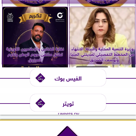
وزيرة التنمية المحلية والبيئة: الانتهاء
نقابة الفنانين والإعلاميين الكويتية
من المخطط التفصيلي لمدينتي المنيا
تطلق ملتقى نجوم الوطن وتكرم
ويوسف الصديق...
المرزوق
الفيس بوك
تويتر
Tweets by