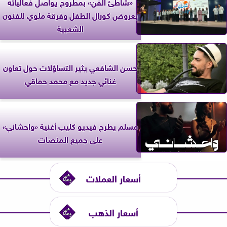
«شاطئ الفن» بمطروح يواصل فعالياته
بعروض كورال الطفل وفرقة ملوي للفنون
الشعبية
حسن الشافعي يثير التساؤلات حول تعاون
غنائي جديد مع محمد حماقي
مسلم يطرح فيديو كليب أغنية «واحشاني»
على جميع المنصات
أسعار العملات
أسعار الذهب