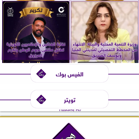
وزيرة التنمية المحلية والبيئة: الانتهاء
نقابة الفنانين والإعلاميين الكويتية
من المخطط التفصيلي لمدينتي المنيا
تطلق ملتقى نجوم الوطن وتكرم
ويوسف الصديق...
المرزوق
الفيس بوك
تويتر
Tweets by