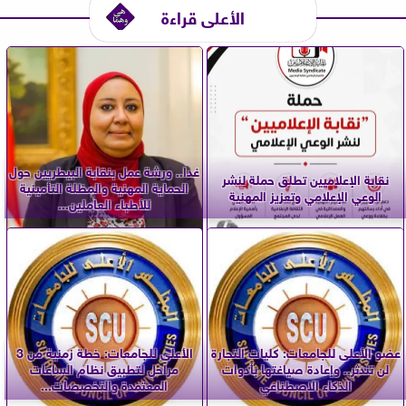
الأعلى قراءة
غدا.. ورشة عمل بنقابة البيطريين حول
نقابة الإعلاميين تطلق حملة لنشر
الحماية المهنية والمظلة التأمينية
الوعي الإعلامي وتعزيز المهنية
للأطباء العاملين...
عضو الأعلى للجامعات: كليات التجارة
الأعلى للجامعات: خطة زمنية من 3
لن تندثر.. وإعادة صياغتها بأدوات
مراحل لتطبيق نظام الساعات
الذكاء الاصطناعي
المعتمدة والتخصصات...