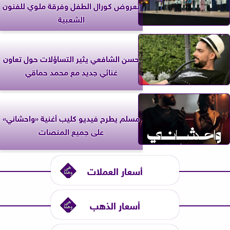
بعروض كورال الطفل وفرقة ملوي للفنون
الشعبية
حسن الشافعي يثير التساؤلات حول تعاون
غنائي جديد مع محمد حماقي
مسلم يطرح فيديو كليب أغنية «واحشاني»
على جميع المنصات
أسعار العملات
أسعار الذهب