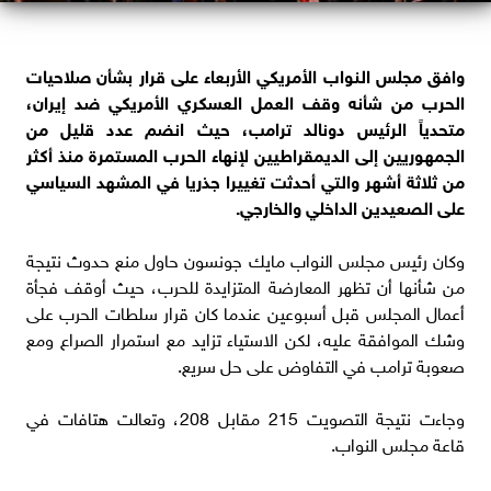
وافق مجلس النواب الأمريكي الأربعاء على قرار بشأن صلاحيات
الحرب من شأنه وقف العمل العسكري الأمريكي ضد إيران،
متحدياً الرئيس دونالد ترامب، حيث انضم عدد قليل من
الجمهوريين إلى الديمقراطيين لإنهاء الحرب المستمرة منذ أكثر
من ثلاثة أشهر والتي أحدثت تغييرا جذريا في المشهد السياسي
على الصعيدين الداخلي والخارجي.
وكان رئيس مجلس النواب مايك جونسون حاول منع حدوث نتيجة
من شأنها أن تظهر المعارضة المتزايدة للحرب، حيث أوقف فجأة
أعمال المجلس قبل أسبوعين عندما كان قرار سلطات الحرب على
وشك الموافقة عليه، لكن الاستياء تزايد مع استمرار الصراع ومع
صعوبة ترامب في التفاوض على حل سريع.
وجاءت نتيجة التصويت 215 مقابل 208، وتعالت هتافات في
قاعة مجلس النواب.