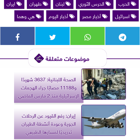
الحرب
الحرس الثوري
لبنان
طهران
ايران
اسرائيل
أخبار مصر
أخبار اليوم
هي وهما
موضوعات متعلقة
الصحة اللبنانية: 3637 شهيدًا
و11188 مصابًا جراء الهجمات
الإسرائيلية منذ 2 مارس الماضي
إيران: رفع القيود عن الرحلات
الجوية وعودة أنشطة الطيران
تدريجيًا لمسارها الطبيعي