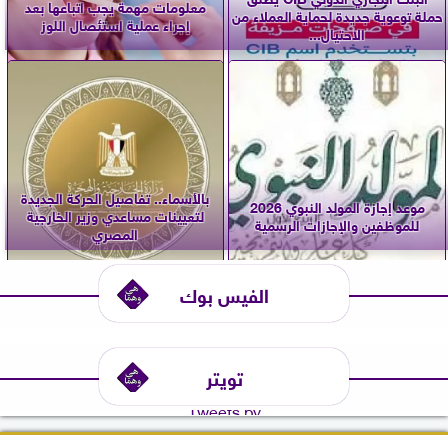
معلومات مهمة يجب اتباعها بعد
حملة توعوية جديدة لحماية العملاء من
إجراء عملية استئصال اللوز
الاحتيال...
بالأسماء.. تفاصيل الحركة الجديدة
موعد إجازة المولد النبوي 2026
لتعيينات مساعدي وزير الخارجية
للموظفين والإجازات الرسمية
المصري
الفيس بوك
تويتر
Tweets by