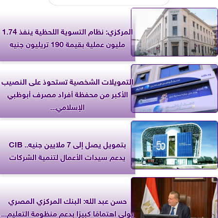
المركزي: نظام التسوية اللحظية ينفذ 1.74
مليون عملية بقيمة 190 تريليون جنيه
التمويلات الشخصية تستحوذ على النصيب
الأكبر من محفظة أفراد مصرف أبوظبي
الإسلامي...
بتمويل يصل إلى 7 ملايين جنيه.. CIB
يدعم سيدات الأعمال لتنمية الشركات
حسن عبد الله: البنك المركزي المصري
يولي اهتمامًا كبيرًا بدعم منظومة التعليم...