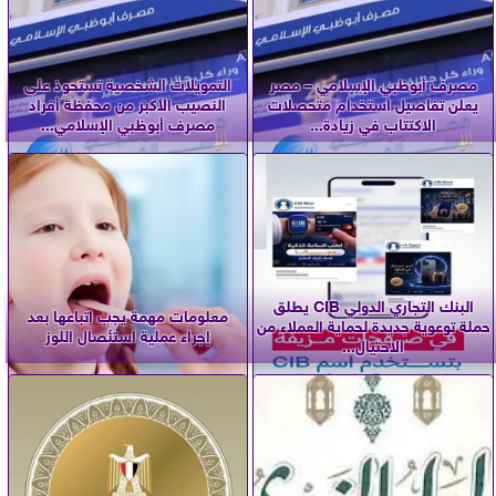
مصرف أبوظبي الإسلامي – مصر
التمويلات الشخصية تستحوذ على
يعلن تفاصيل استخدام متحصلات
النصيب الأكبر من محفظة أفراد
الاكتتاب في زيادة...
مصرف أبوظبي الإسلامي...
البنك التجاري الدولي CIB يطلق
معلومات مهمة يجب اتباعها بعد
حملة توعوية جديدة لحماية العملاء من
إجراء عملية استئصال اللوز
الاحتيال...