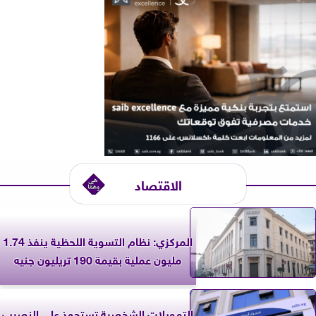
الاقتصاد
المركزي: نظام التسوية اللحظية ينفذ 1.74
مليون عملية بقيمة 190 تريليون جنيه
التمويلات الشخصية تستحوذ على النصيب