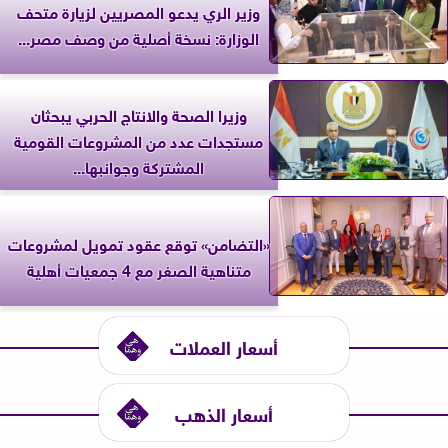
وزير الري يدعو المصريين لزيارة متحف
الوزارة: نسخة أصلية من وصف مصر...
وزيرا الصحة والانتاج الحربي يبحثان
مستجدات عدد من المشروعات القومية
المشتركة وجوانبها...
«التضامن» توقع عقود تمويل لمشروعات
متناهية الصغر مع 4 جمعيات أهلية
أسعار العملات
أسعار الذهب