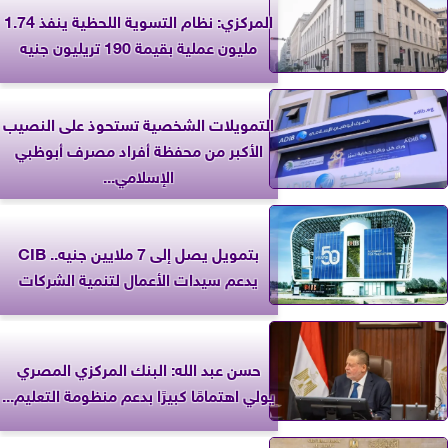
المركزي: نظام التسوية اللحظية ينفذ 1.74
مليون عملية بقيمة 190 تريليون جنيه
التمويلات الشخصية تستحوذ على النصيب
الأكبر من محفظة أفراد مصرف أبوظبي
الإسلامي...
بتمويل يصل إلى 7 ملايين جنيه.. CIB
يدعم سيدات الأعمال لتنمية الشركات
حسن عبد الله: البنك المركزي المصري
يولي اهتمامًا كبيرًا بدعم منظومة التعليم...