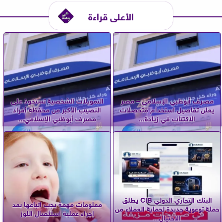
الأعلى قراءة
مصرف أبوظبي الإسلامي – مصر
التمويلات الشخصية تستحوذ على
يعلن تفاصيل استخدام متحصلات
النصيب الأكبر من محفظة أفراد
الاكتتاب في زيادة...
مصرف أبوظبي الإسلامي...
البنك التجاري الدولي CIB يطلق
معلومات مهمة يجب اتباعها بعد
حملة توعوية جديدة لحماية العملاء من
إجراء عملية استئصال اللوز
الاحتيال...