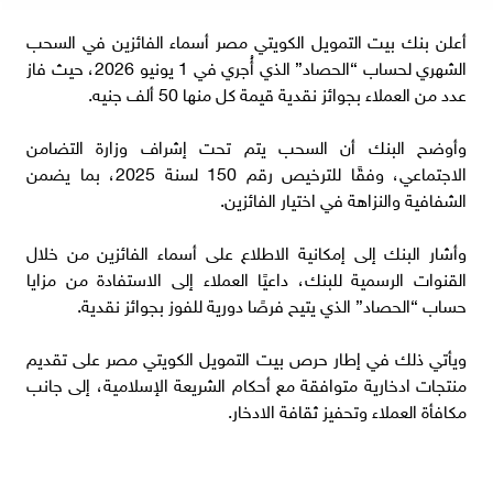
أعلن بنك بيت التمويل الكويتي مصر أسماء الفائزين في السحب
الشهري لحساب “الحصاد” الذي أُجري في 1 يونيو 2026، حيث فاز
عدد من العملاء بجوائز نقدية قيمة كل منها 50 ألف جنيه.
وأوضح البنك أن السحب يتم تحت إشراف وزارة التضامن
الاجتماعي، وفقًا للترخيص رقم 150 لسنة 2025، بما يضمن
الشفافية والنزاهة في اختيار الفائزين.
وأشار البنك إلى إمكانية الاطلاع على أسماء الفائزين من خلال
القنوات الرسمية للبنك، داعيًا العملاء إلى الاستفادة من مزايا
حساب “الحصاد” الذي يتيح فرصًا دورية للفوز بجوائز نقدية.
ويأتي ذلك في إطار حرص بيت التمويل الكويتي مصر على تقديم
منتجات ادخارية متوافقة مع أحكام الشريعة الإسلامية، إلى جانب
مكافأة العملاء وتحفيز ثقافة الادخار.