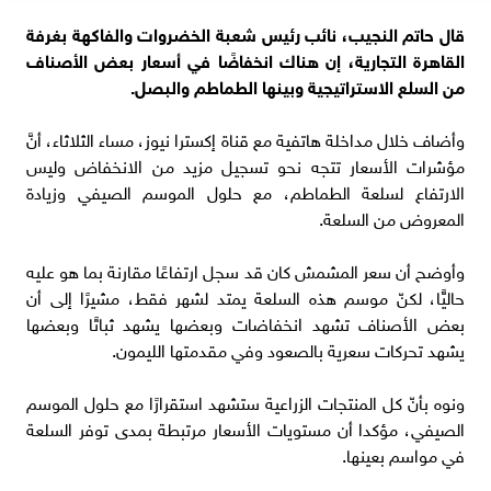
قال حاتم النجيب، نائب رئيس شعبة الخضروات والفاكهة بغرفة
القاهرة التجارية، إن هناك انخفاضًا في أسعار بعض الأصناف
من السلع الاستراتيجية وبينها الطماطم والبصل.
وأضاف خلال مداخلة هاتفية مع قناة إكسترا نيوز، مساء الثلاثاء، أنَّ
مؤشرات الأسعار تتجه نحو تسجيل مزيد من الانخفاض وليس
الارتفاع لسلعة الطماطم، مع حلول الموسم الصيفي وزيادة
المعروض من السلعة.
وأوضح أن سعر المشمش كان قد سجل ارتفاعًا مقارنة بما هو عليه
حاليًّا، لكنّ موسم هذه السلعة يمتد لشهر فقط، مشيرًا إلى أن
بعض الأصناف تشهد انخفاضات وبعضها يشهد ثباتًا وبعضها
يشهد تحركات سعرية بالصعود وفي مقدمتها الليمون.
ونوه بأنّ كل المنتجات الزراعية ستشهد استقرارًا مع حلول الموسم
الصيفي، مؤكدا أن مستويات الأسعار مرتبطة بمدى توفر السلعة
في مواسم بعينها.