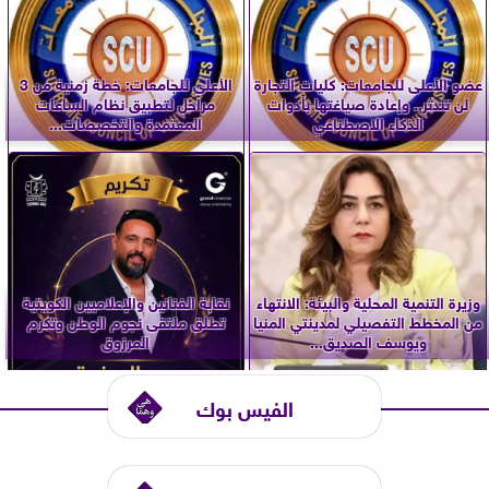
عضو الأعلى للجامعات: كليات التجارة
الأعلى للجامعات: خطة زمنية من 3
لن تندثر.. وإعادة صياغتها بأدوات
مراحل لتطبيق نظام الساعات
الذكاء الاصطناعي
المعتمدة والتخصصات...
وزيرة التنمية المحلية والبيئة: الانتهاء
نقابة الفنانين والإعلاميين الكويتية
من المخطط التفصيلي لمدينتي المنيا
تطلق ملتقى نجوم الوطن وتكرم
ويوسف الصديق...
المرزوق
الفيس بوك