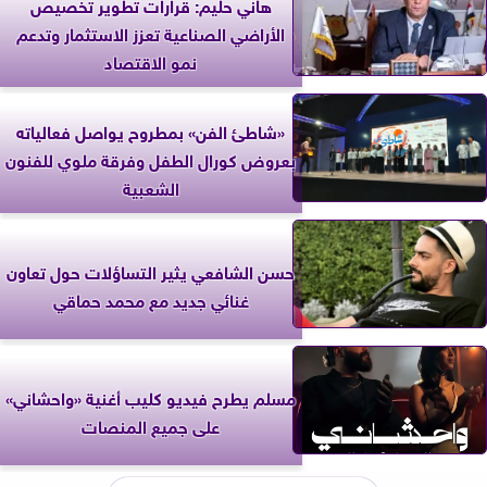
هاني حليم: قرارات تطوير تخصيص
الأراضي الصناعية تعزز الاستثمار وتدعم
نمو الاقتصاد
«شاطئ الفن» بمطروح يواصل فعالياته
بعروض كورال الطفل وفرقة ملوي للفنون
الشعبية
حسن الشافعي يثير التساؤلات حول تعاون
غنائي جديد مع محمد حماقي
مسلم يطرح فيديو كليب أغنية «واحشاني»
على جميع المنصات