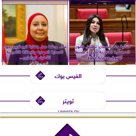
النائبة ولاء الصبان: تطبيق قانون
غدا.. ورشة عمل بنقابة البيطريين حول
السمسرة العقارية ضرورة لضبط
الحماية المهنية والمظلة التأمينية
السوق وحماية حقوق...
للأطباء العاملين...
الفيس بوك
تويتر
Tweets by