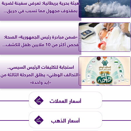
‎هيئة بحرية بريطانية: تعرض سفينة لضربة
بمقذوف مجهول مما تسبب في حريق...
«ضمن مبادرة رئيس الجمهورية» الصحة:
فحص أكثر من 10 ملايين طفل للكشف...
استجابة لتكليفات الرئيس السيسي..
«التحالف الوطني» يطلق المرحلة الثالثة من
«إيد واحدة»
أسعار العملات
أسعار الذهب