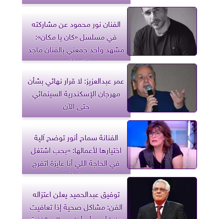
الفنان نور محمود عن مشاركته
في مسلسل «كان يا مكان»:
مشهد واحد جمعني بالفنان ماجد
الكدواني
عمر عبدالعزيز: لا قرار نهائي بشأن
مهرجان الإسكندرية السينمائي
حتى الآن
الفنانة سماح أنور توضح آلية
اختيارها لأعمالها: «بحب اشتغل
في الحاجة اللي أنا عايزة اتفرج
عليها»
توفيق عبدالحميد يعلن اعتزاله
الفن: مشاكل صحية إذا تعافيت
منها أحب أن أختم حياتي الفنية