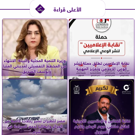
الأعلى قراءة
وزيرة التنمية المحلية والبيئة: الانتهاء
نقابة الإعلاميين تطلق حملة لنشر
من المخطط التفصيلي لمدينتي المنيا
الوعي الإعلامي وتعزيز المهنية
ويوسف الصديق...
نقابة الفنانين والإعلاميين الكويتية
مصر للطيران تُسير رحلات خاصة من
تطلق ملتقى نجوم الوطن وتكرم
الجزائر وإيطاليا لدعم السياحة في
المرزوق
شرم...