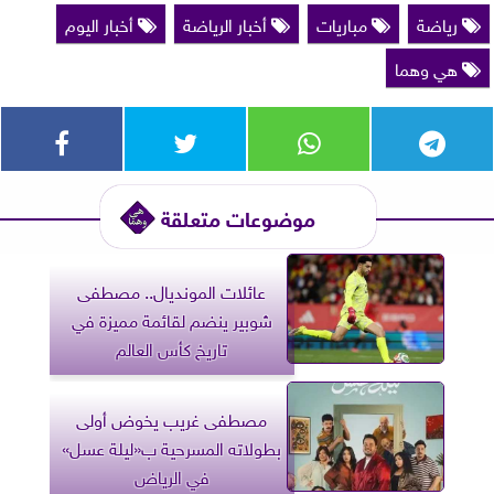
رياضة
مباريات
أخبار الرياضة
أخبار اليوم
هي وهما
موضوعات متعلقة
عائلات المونديال.. مصطفى
شوبير ينضم لقائمة مميزة في
تاريخ كأس العالم
مصطفى غريب يخوض أولى
بطولاته المسرحية ب«ليلة عسل»
في الرياض