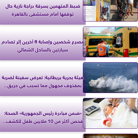
ضبط المتهمين بسرقة دراجة نارية حال
توقفها أمام مستشفى بالقاهرة
مصرع شخصين وإصابة 6 آخرين إثر تصادم
سيارتين بالساحل الشمالي
‎هيئة بحرية بريطانية: تعرض سفينة لضربة
بمقذوف مجهول مما تسبب في حريق...
«ضمن مبادرة رئيس الجمهورية» الصحة:
فحص أكثر من 10 ملايين طفل للكشف...