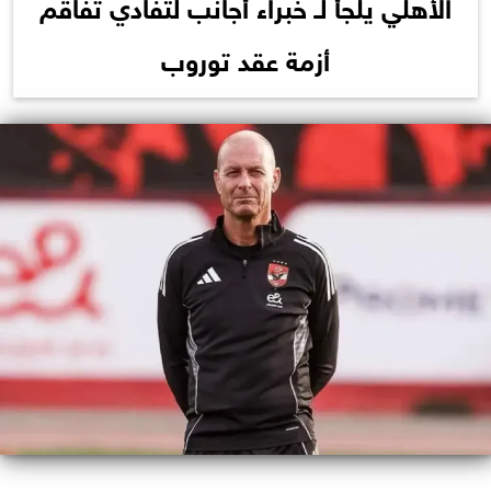
الأهلي يلجأ لـ خبراء أجانب لتفادي تفاقم
أزمة عقد توروب