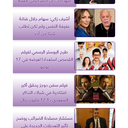
على المسرح
أشرف زكي: سهام جلال فنانة
عفيفة النفس ولم تكن تطلب
شيئا من أحد
طرح البوستر الرسمي لفيلم
القصص استعدادا لعرضه في 17
يونيو
فيلم سفن دوجز يحقق أكبر
افتتاحية في شباك التذاكر
السعودي بـ17.1 مليون ريال
مستشار مصلحة الضرائب يوضح
تأثير التعديلات الجديدة على