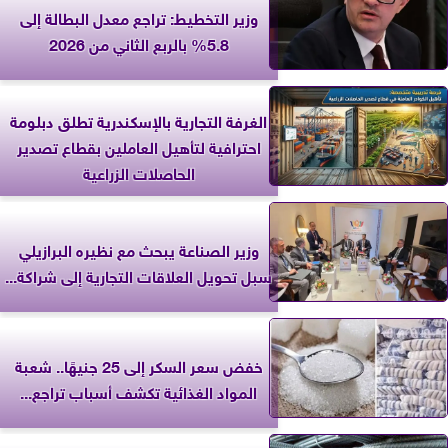
وزير التخطيط: تراجع معدل البطالة إلى
5.8% بالربع الثاني من 2026
الغرفة التجارية بالإسكندرية تطلق دبلومة
احترافية لتأهيل العاملين بقطاع تصدير
الحاصلات الزراعية
وزير الصناعة يبحث مع نظيره البرازيلي
سبل تحويل العلاقات التجارية إلى شراكة...
خفض سعر السكر إلى 25 جنيهًا.. شعبة
المواد الغذائية تكشف أسباب تراجع...