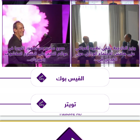
وزير الخارجية يلتقي نظيره العراقي
عمرو سليم مع جمهور الأوبرا في
على هامش الاجتماع الوزاري حول
عوالم النغم على المسرح المكشوف
القدس في...
بمهرجان...
الفيس بوك
تويتر
Tweets by