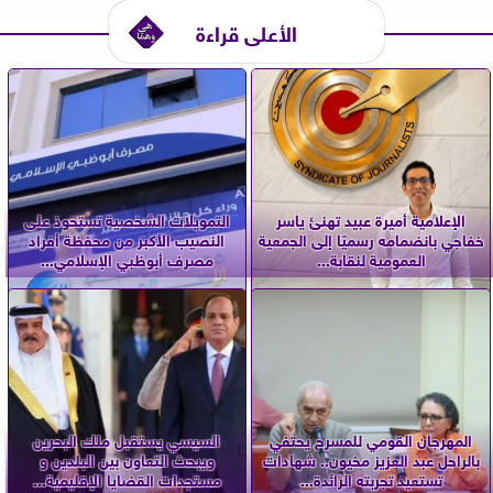
الأعلى قراءة
الإعلامية أميرة عبيد تهنئ ياسر
التمويلات الشخصية تستحوذ على
خفاجي بانضمامه رسميًا إلى الجمعية
النصيب الأكبر من محفظة أفراد
العمومية لنقابة...
مصرف أبوظبي الإسلامي...
المهرجان القومي للمسرح يحتفي
السيسي يستقبل ملك البحرين
بالراحل عبد العزيز مخيون.. شهادات
ويبحث التعاون بين البلدين و
تستعيد تجربته الرائدة...
مستجدات القضايا الإقليمية...