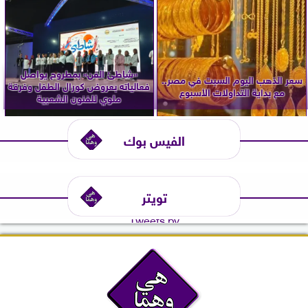
«شاطئ الفن» بمطروح يواصل
سعر الذهب اليوم السبت في مصر..
فعالياته بعروض كورال الطفل وفرقة
مع بداية التداولات الأسبوع
ملوي للفنون الشعبية
الفيس بوك
تويتر
Tweets by