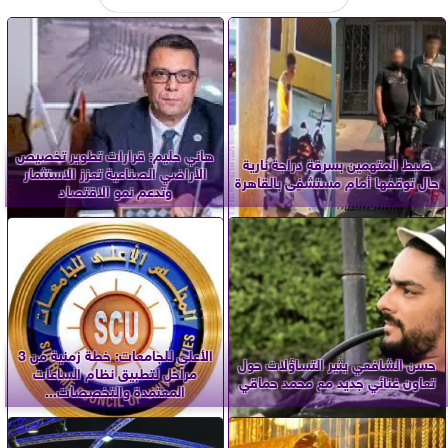
هاني حليم: قرارات تطوير تخصيص
ضبط المتهمين بسرقة دراجة نارية
الأراضي الصناعية تعزز الاستثمار
حال توقفها أمام مستشفى بالقاهرة
وتدعم نمو الاقتصاد
الأعلى للجامعات: خطة زمنية من 3
حسن الشافعي يثير التساؤلات حول
مراحل لتطبيق نظام الساعات
تعاون غنائي جديد مع محمد حماقي
المعتمدة والتخصصات...