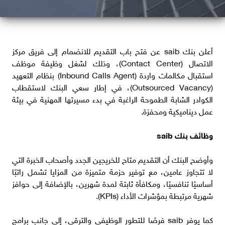
أعلن بنك saib عن فتح باب التقديم للانضمام إلى فريق مركز
الاتصال (Contact Center)، وذلك لشغل وظيفة موظف
استقبال مكالمات واردة (Inbound Calls Agent) بنظام التعهيد
(Outsourced Vacancy)، في إطار سعي البنك لاستقطاب
الكوادر الشابة الطموحة الراغبة في بدء مسيرتها المهنية في بيئة
عمل ديناميكية ومحفزة.
وظائف بنك saib
وأوضح البنك أن التقديم متاح للخريجين الجدد وأصحاب الخبرة التي
لا تتجاوز عامين، مع توفير حزمة متميزة من المزايا تشمل راتبًا
أساسيًا تنافسيًا، ومكافأة ثابتة لمدة شهرين، بالإضافة إلى حوافز
شهرية مرتبطة بمؤشرات الأداء (KPIs).
كما يوفر saib فرصًا للتطور الوظيفي والترقي، إلى جانب برامج