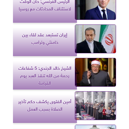
الرئيس الفرنسي: حان الوقت
لاستئناف المحادثات مع روسيا
إيران تستبعد عقد لقاء بين
خامنئي وترامب
الشيخ خالد الجندي: 5 شفاعات
رحمة من الله تنقذ العبد يوم
القيامة
أمين الفتوى يكشف حكم تأخير
الصلاة بسبب العمل