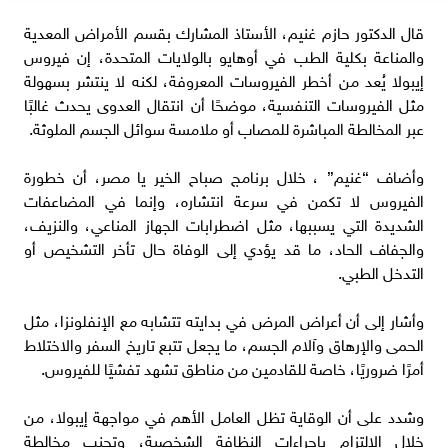
قال الدكتور حازم غنيم، الأستاذ المشارك بقسم الأمراض المعدية
والمناعة بكلية الطب في أوهايو بالولايات المتحدة، إن فيروس
إيبولا يُعد من أخطر الفيروسات المعروفة، لكنه لا ينتشر بسهولة
مثل الفيروسات التنفسية، موضحًا أن انتقال العدوى يحدث غالبًا
عبر المخالطة المباشرة للمصاب أو ملامسة سوائل الجسم الملوثة.
وأضاف “غنيم” ، خلال برنامج صباح الخير يا مصر، أن خطورة
الفيروس لا تكمن في سرعة انتشاره، وإنما في المضاعفات
الشديدة التي يسببها، مثل اضطرابات الجهاز المناعي، والنزيف،
والجفاف الحاد، ما قد يؤدي إلى الوفاة حال تأخر التشخيص أو
التدخل الطبي.
وأشار إلى أن أعراض المرض في بدايته تتشابه مع الإنفلونزا، مثل
الحمى والإرهاق وآلام الجسم، ما يجعل تتبع تاريخ السفر والاختلاط
أمرًا ضروريًا، خاصة للقادمين من مناطق تشهد تفشيًا للفيروس.
وشدد على أن الوقاية تظل العامل الأهم في مواجهة إيبولا، من
خلال الالتزام بإجراءات النظافة الشخصية، وتجنب مخالطة