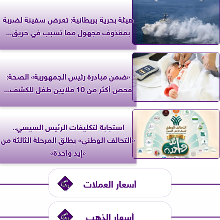
‎هيئة بحرية بريطانية: تعرض سفينة لضربة
بمقذوف مجهول مما تسبب في حريق...
«ضمن مبادرة رئيس الجمهورية» الصحة:
فحص أكثر من 10 ملايين طفل للكشف...
استجابة لتكليفات الرئيس السيسي..
«التحالف الوطني» يطلق المرحلة الثالثة من
«إيد واحدة»
أسعار العملات
أسعار الذهب