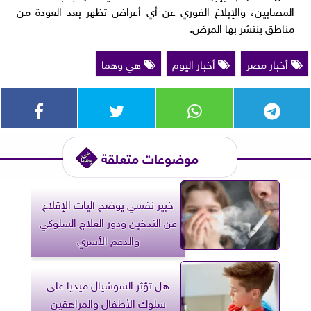
المصابين، والإبلاغ الفوري عن أي أعراض تظهر بعد العودة من
مناطق ينتشر بها المرض.
أخبار مصر
أخبار اليوم
هي وهما
موضوعات متعلقة
خبير نفسي يوضح آليات الإقلاع
عن التدخين ودور العلاج السلوكي
والدعم الأسري
هل تؤثر السوشيال ميديا على
سلوك الأطفال والمراهقين