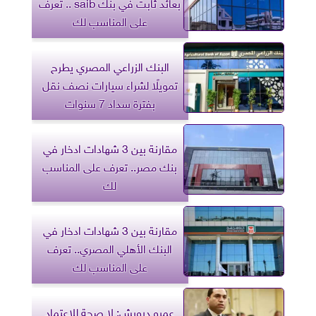
بعائد ثابت في بنك saib .. تعرف
على المناسب لك
البنك الزراعي المصري يطرح
تمويلًا لشراء سيارات نصف نقل
بفترة سداد 7 سنوات
مقارنة بين 3 شهادات ادخار في
بنك مصر.. تعرف على المناسب
لك
مقارنة بين 3 شهادات ادخار في
البنك الأهلي المصري.. تعرف
على المناسب لك
عمرو درويش: لا صحة للاعتماد