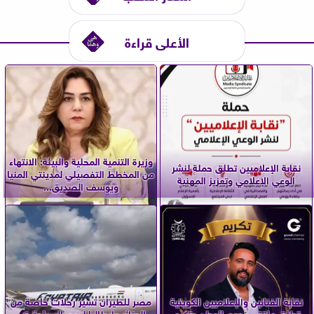
الأعلى قراءة
وزيرة التنمية المحلية والبيئة: الانتهاء
نقابة الإعلاميين تطلق حملة لنشر
من المخطط التفصيلي لمدينتي المنيا
الوعي الإعلامي وتعزيز المهنية
ويوسف الصديق...
نقابة الفنانين والإعلاميين الكويتية
مصر للطيران تُسير رحلات خاصة من
تطلق ملتقى نجوم الوطن وتكرم
الجزائر وإيطاليا لدعم السياحة في