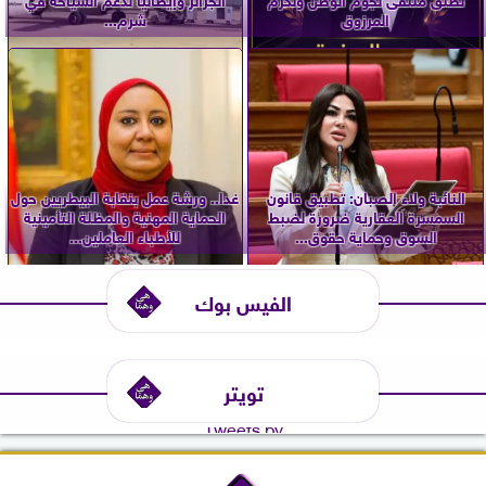
المرزوق
شرم...
النائبة ولاء الصبان: تطبيق قانون
غدا.. ورشة عمل بنقابة البيطريين حول
السمسرة العقارية ضرورة لضبط
الحماية المهنية والمظلة التأمينية
السوق وحماية حقوق...
للأطباء العاملين...
الفيس بوك
تويتر
Tweets by