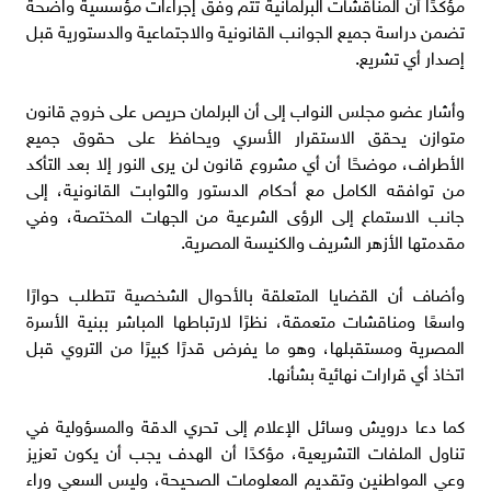
مؤكدًا أن المناقشات البرلمانية تتم وفق إجراءات مؤسسية واضحة
تضمن دراسة جميع الجوانب القانونية والاجتماعية والدستورية قبل
إصدار أي تشريع.
وأشار عضو مجلس النواب إلى أن البرلمان حريص على خروج قانون
متوازن يحقق الاستقرار الأسري ويحافظ على حقوق جميع
الأطراف، موضحًا أن أي مشروع قانون لن يرى النور إلا بعد التأكد
من توافقه الكامل مع أحكام الدستور والثوابت القانونية، إلى
جانب الاستماع إلى الرؤى الشرعية من الجهات المختصة، وفي
مقدمتها الأزهر الشريف والكنيسة المصرية.
وأضاف أن القضايا المتعلقة بالأحوال الشخصية تتطلب حوارًا
واسعًا ومناقشات متعمقة، نظرًا لارتباطها المباشر ببنية الأسرة
المصرية ومستقبلها، وهو ما يفرض قدرًا كبيرًا من التروي قبل
اتخاذ أي قرارات نهائية بشأنها.
كما دعا درويش وسائل الإعلام إلى تحري الدقة والمسؤولية في
تناول الملفات التشريعية، مؤكدًا أن الهدف يجب أن يكون تعزيز
وعي المواطنين وتقديم المعلومات الصحيحة، وليس السعي وراء