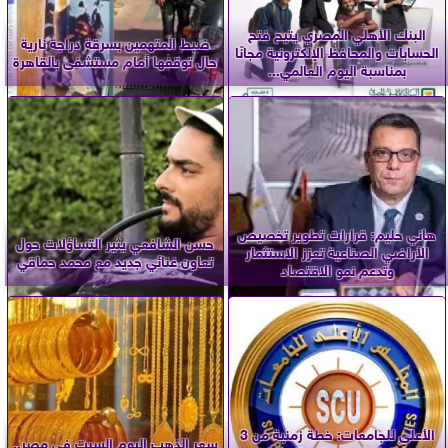
البنك الأهلي المصري يتيح فتح
ضبط المتهمين بسرقة دراجة نارية
الحسابات والمحافظ الإلكترونية مجانًا
حال توقفها أمام مستشفى بالقاهرة
بمناسبة اليوم العالمي...
هاني حليم: قرارات تطوير تخصيص
حسن الشافعي يثير التساؤلات حول
الأراضي الصناعية تعزز الاستثمار
تعاون غنائي جديد مع محمد حماقي
وتدعم نمو الاقتصاد
الأعلى للجامعات: خطة زمنية من 3
سعر الذهب اليوم السبت في مصر..