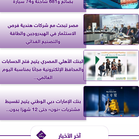
بضائع و681 شاحنة و74 سيارة
مصر تبحث مع شركات هندية فرص
الاستثمار في الهيدروجين والطاقة
والتصنيع الغذائي
البنك الأهلي المصري يتيح فتح الحسابات
والمحافظ الإلكترونية مجانًا بمناسبة اليوم
العالمي...
بنك الإمارات دبي الوطني يتيح تقسيط
مشتريات «نون» حتى 12 شهرًا بدون...
آخر الأخبار