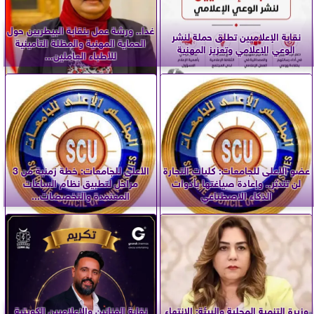
غدا.. ورشة عمل بنقابة البيطريين حول
نقابة الإعلاميين تطلق حملة لنشر
الحماية المهنية والمظلة التأمينية
الوعي الإعلامي وتعزيز المهنية
للأطباء العاملين...
عضو الأعلى للجامعات: كليات التجارة
الأعلى للجامعات: خطة زمنية من 3
لن تندثر.. وإعادة صياغتها بأدوات
مراحل لتطبيق نظام الساعات
الذكاء الاصطناعي
المعتمدة والتخصصات...
وزيرة التنمية المحلية والبيئة: الانتهاء
نقابة الفنانين والإعلاميين الكويتية