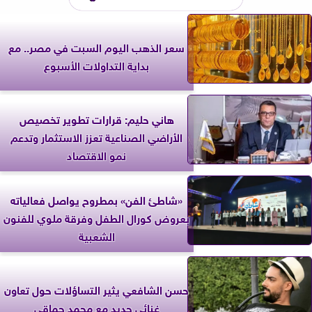
سعر الذهب اليوم السبت في مصر.. مع
بداية التداولات الأسبوع
هاني حليم: قرارات تطوير تخصيص
الأراضي الصناعية تعزز الاستثمار وتدعم
نمو الاقتصاد
«شاطئ الفن» بمطروح يواصل فعالياته
بعروض كورال الطفل وفرقة ملوي للفنون
الشعبية
حسن الشافعي يثير التساؤلات حول تعاون
غنائي جديد مع محمد حماقي