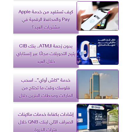
كيف تستفيد من خدمة Apple
Pay والمحافظ الرقمية في
مشتريات العيد؟
بدون زحمة الـATM.. بنك CIB
يتيح التحويلات مجانًا عبر إنستاباي
خلال العيد
خدمة “كاش أواي”.. اسحب
فلوسك وقت ما تحتاج من
الماركت ومحطات البنزين خلال
العيد
إشادات بكفاءة خدمات ماكينات
الصراف الآلي لبنك QNB خلال
فترات الذروة