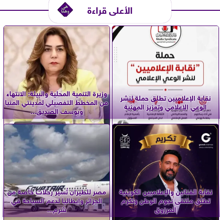
الأعلى قراءة
وزيرة التنمية المحلية والبيئة: الانتهاء
نقابة الإعلاميين تطلق حملة لنشر
من المخطط التفصيلي لمدينتي المنيا
الوعي الإعلامي وتعزيز المهنية
ويوسف الصديق...
نقابة الفنانين والإعلاميين الكويتية
مصر للطيران تُسير رحلات خاصة من
تطلق ملتقى نجوم الوطن وتكرم
الجزائر وإيطاليا لدعم السياحة في
المرزوق
شرم...