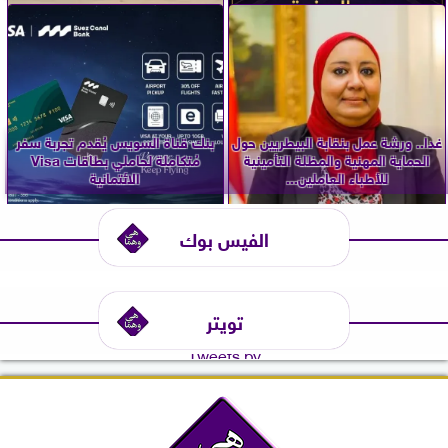
غدا.. ورشة عمل بنقابة البيطريين حول
بنك قناة السويس يُقدم تجربة سفر
الحماية المهنية والمظلة التأمينية
مُتكاملة لحاملي بطاقات Visa
للأطباء العاملين...
الائتمانية
الفيس بوك
تويتر
Tweets by