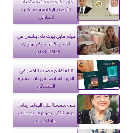
وزير الخارجية يبحث مستجدات
الأوضاع الإقليمية مع نظيره
الإماراتي
فيلم هابى بيرث داي ينافس في
المسابقة الرسمية بمهرجان
الداخلة المغربى
ثلاثة أفلام مصرية تنافس في
الدورة السابعة لمهرجان الدشيرة
السينمائي
فترة مفتوحة على الهواء.. إيناس
جوهر تلتقي جمهورها مجددا عبر
دراما إف إم