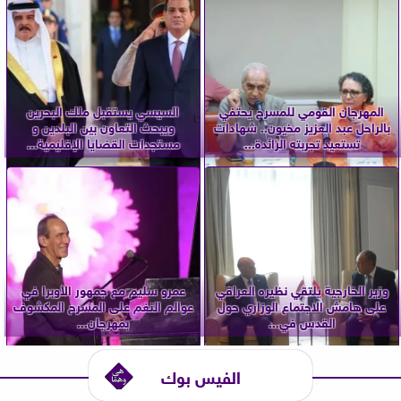
المهرجان القومي للمسرح يحتفي
السيسي يستقبل ملك البحرين
بالراحل عبد العزيز مخيون.. شهادات
ويبحث التعاون بين البلدين و
تستعيد تجربته الرائدة...
مستجدات القضايا الإقليمية...
وزير الخارجية يلتقي نظيره العراقي
عمرو سليم مع جمهور الأوبرا في
على هامش الاجتماع الوزاري حول
عوالم النغم على المسرح المكشوف
القدس في...
بمهرجان...
الفيس بوك