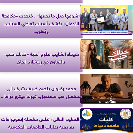
«شوفها قبل ما تجربها».. مُتحدث «مكافحة
الإدمان» يكشف أسباب تعاطي الشباب..
ويُعلن...
شيماء الشايب تطرح أغنية «خدلك جنب»
بالتعاون مع ريتشارد الحاج
محمد رضوان ينضم ضيف شرف إلى
مسلسل حب مستحيل.. تجربة ميكرو دراما...
«التعليم العالي» تُطلق سلسلة إنفوجرافات
تعريفية بكليات الجامعات الحكومية