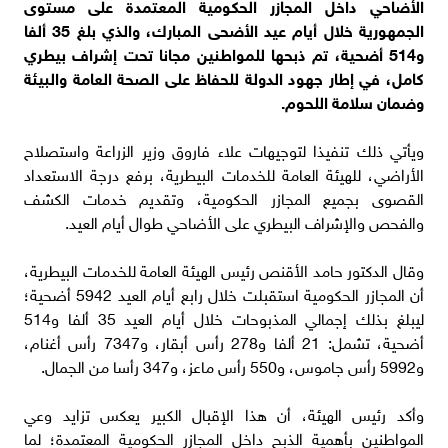
الأضاحي داخل المجازر الحكومية المعتمدة على مستوى
الجمهورية خلال أيام عيد الأضحى المبارك، والذي بلغ 35 ألفا
و514 أضحية، تم ذبحها للمواطنين مجانا تحت إشراف بيطري
كامل، في إطار جهود الدولة للحفاظ على الصحة العامة والبيئة
وضمان سلامة اللحوم.
ويأتي ذلك تنفيذا لتوجيهات علاء فاروق وزير الزراعة واستصلاح
الأراضي، للهيئة العامة للخدمات البيطرية، برفع درجة الاستعداد
القصوى بجميع المجازر الحكومية، وتقديم خدمات الكشف
والفحص والإشراف البيطري على الأضاحي طوال أيام العيد.
وقال الدكتور حامد الأقنص رئيس الهيئة العامة للخدمات البيطرية،
أن المجازر الحكومية استقبلت خلال رابع أيام العيد 5942 أضحية؛
ليبلغ بذلك إجمالي المذبوحات خلال أيام العيد 35 ألفا و514
أضحية، تشمل: 21 ألفا و278 رأس أبقار، و7347 رأس أغنام،
و5992 رأس جاموس، و550 رأس ماعز، و347 رأسا من الجمال.
وأكد رئيس الهيئة، أن هذا الإقبال الكبير يعكس تزايد وعي
المواطنين بأهمية الذبح داخل المجازر الحكومية المعتمدة؛ لما