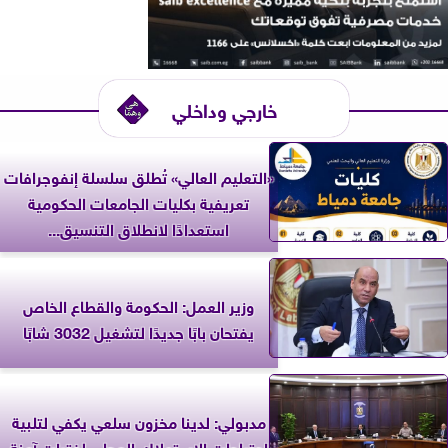
خارجي وداخلي
«التعليم العالي» تُطلق سلسلة إنفوجرافات
تعريفية بكليات الجامعات الحكومية
استعدادًا لانطلاق التنسيق...
وزير العمل: الحكومة والقطاع الخاص
يفتحان بابًا جديدًا لتشغيل 3032 شابًا
مدبولي: لدينا مخزون سلعي يكفي لتلبية
احتياجات الاستهلاك المحلي لفترات آمنة