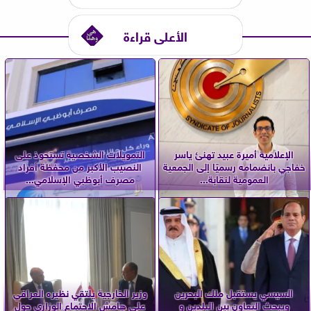
الأعلى قراءة
الإعلامية أميرة عبيد تهنئ ياسر
التمويلات الشخصية تستحوذ على
خفاجي بانضمامه رسميًا إلى الجمعية
النصيب الأكبر من محفظة أفراد
العمومية لنقابة...
مصرف أبوظبي الإسلامي...
السيسي يستقبل ملك البحرين
وزير الخارجية يلتقي نظيره العراقي
ويبحث التعاون بين البلدين و
على هامش الاجتماع الوزاري حول