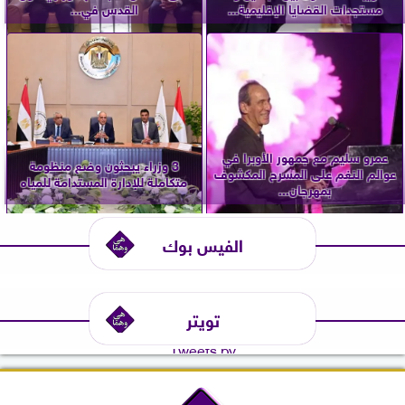
مستجدات القضايا الإقليمية...
القدس في...
عمرو سليم مع جمهور الأوبرا في
3 وزراء يبحثون وضع منظومة
عوالم النغم على المسرح المكشوف
متكاملة للإدارة المستدامة للمياه
بمهرجان...
الفيس بوك
تويتر
Tweets by