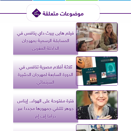
موضوعات متعلقة
فيلم هابى بيرث داي ينافس في
المسابقة الرسمية بمهرجان
الداخلة المغربى
ثلاثة أفلام مصرية تنافس في
الدورة السابعة لمهرجان الدشيرة
السينمائي
فترة مفتوحة على الهواء.. إيناس
جوهر تلتقي جمهورها مجددا عبر
دراما إف إم