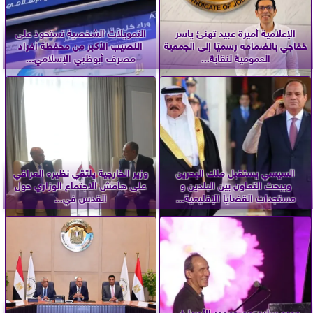
الإعلامية أميرة عبيد تهنئ ياسر
التمويلات الشخصية تستحوذ على
خفاجي بانضمامه رسميًا إلى الجمعية
النصيب الأكبر من محفظة أفراد
العمومية لنقابة...
مصرف أبوظبي الإسلامي...
السيسي يستقبل ملك البحرين
وزير الخارجية يلتقي نظيره العراقي
ويبحث التعاون بين البلدين و
على هامش الاجتماع الوزاري حول
مستجدات القضايا الإقليمية...
القدس في...
عمرو سليم مع جمهور الأوبرا في