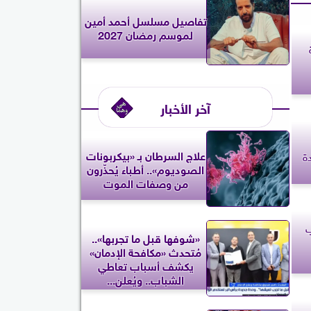
تفاصيل مسلسل أحمد أمين
لموسم رمضان 2027
آخر الأخبار
علاج السرطان بـ «بيكربونات
الصوديوم».. أطباء يُحذّرون
من وصفات الموت
ب
«شوفها قبل ما تجربها»..
مُتحدث «مكافحة الإدمان»
يكشف أسباب تعاطي
الشباب.. ويُعلن...