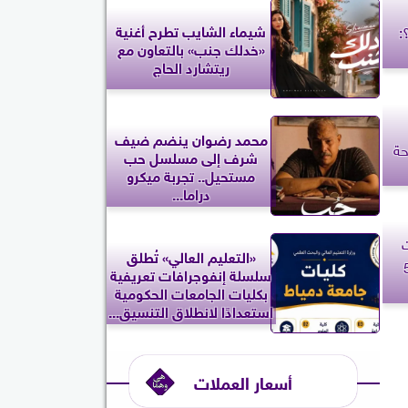
شيماء الشايب تطرح أغنية
:
«خدلك جنب» بالتعاون مع
ريتشارد الحاج
محمد رضوان ينضم ضيف
حة
شرف إلى مسلسل حب
مستحيل.. تجربة ميكرو
دراما...
ت
«التعليم العالي» تُطلق
ر 500
سلسلة إنفوجرافات تعريفية
بكليات الجامعات الحكومية
استعدادًا لانطلاق التنسيق...
أسعار العملات