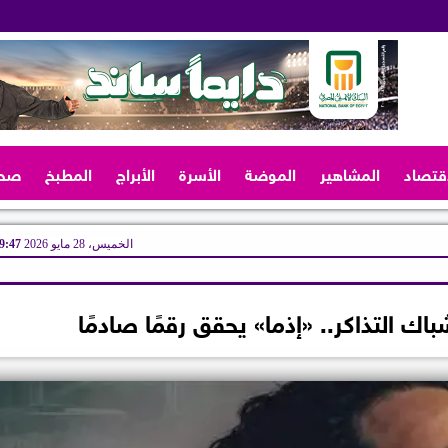
اقتصاد
المشاهير
الموضة
الأسرة
الأبراج
المطبخ
صح
الخميس، 28 مايو 2026
09:47 
ك التذاكر.. «إذما» يحقق رقمًا صادمًا