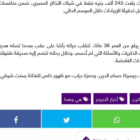
سجل فيلم «إذما» بطولة الفنان أحمد داوود إيرادات بلغت 243 ألف جنيه فقط في شباك التذاكر المصري، ضمن منافسا
تحقيقًا للإيرادات خلال الموسم الحالي.
وتدور أحداث الفيلم حول “عيسى الشواف”، رجل يبلغ من العمر 36 عامًا، تنقلب حياته رأسًا على عقب بعدما تصله هدي
18، لتفتح أمامه أبواب الذكريات والأسئلة التي لم تُحسم، وخلال رحلته تنضم إليه صديقة طفولت
داث الغامضة.
جيسيكا حسام الدين، وحمزة دياب، مع ظهور خاص للفنانة بسنت شوقي،
انين
أخبار النجوم
هي وهما