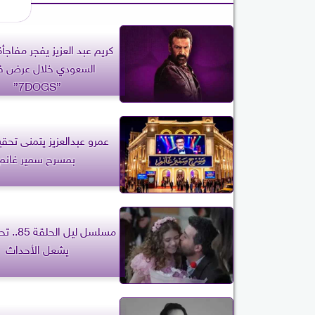
كريم عبد العزيز يفجر مفاجأة
السعودي خلال عرض ف
”7DOGS”
عمرو عبدالعزيز يتمنى تحق
بمسرح سمير غانم
يشعل الأحداث