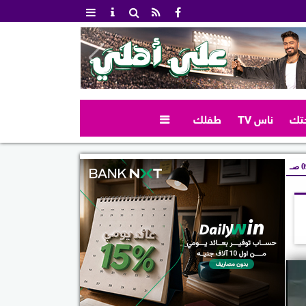
تك
ناس TV
طفلك

صـ