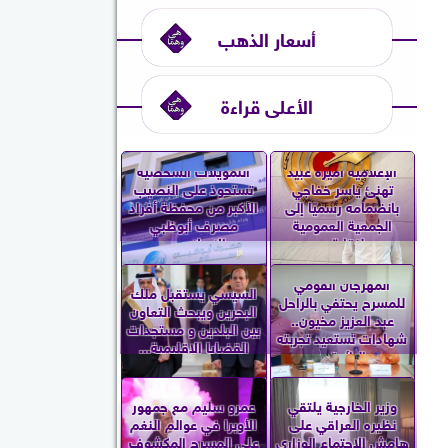
أسعار الذهب
الأعلى قراءة
الإعلامية أميرة عبيد
التمويلات الشخصية
تهنئ ياسر خفاجي
تستحوذ على النصيب
بانضمامه رسميًا إلى
الأكبر من محفظة أفراد
الجمعية العمومية
مصرف أبوظبي
لنقابة...
الإسلامي...
المهرجان القومي
السيسي يستقبل ملك
للمسرح يحتفي بالراحل
البحرين ويبحث التعاون
عبد العزيز مخيون..
بين البلدين و مستجدات
شهادات تستعيد تجربته
القضايا الإقليمية...
الرائدة...
وزير الخارجية يلتقي
عمرو سليم مع جمهور
نظيره العراقي على
الأوبرا في عوالم النغم
هامش الاجتماع الوزاري
على المسرح المكشوف