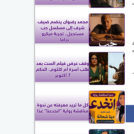
ت
محمد رضوان ينضم ضيف
شرف إلى مسلسل حب
مستحيل.. تجربة ميكرو
دراما...
ة
ه
وقف عرض فيلم الست بعد
طلب أسرة أم كلثوم.. الحكم
7 أكتوير
كل ما تريد معرفته عن ندوة
مناقشة رواية ”انخدعنا” غدًا