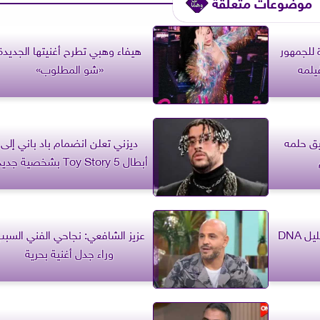
موضوعات متعلقة
 للجمهور
هيفاء وهبي تطرح أغنيتها الجديدة
يلمه
«شو المطلوب»
يق حلمه
ديزني تعلن انضمام باد باني إلى
أبطال Toy Story 5 بشخصية جديدة
مسلسل ليل الحلقة 85.. تحليل DNA
عزيز الشافعي: نجاحي الفني السب
وراء جدل أغنية بحرية