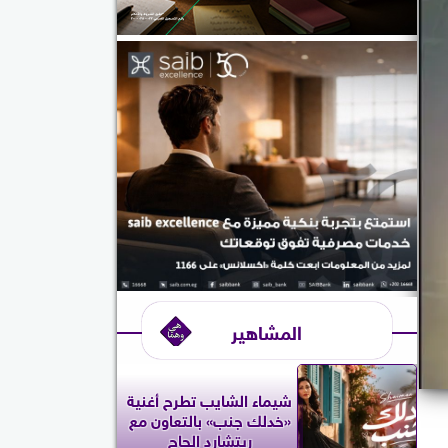
المشاهير
شيماء الشايب تطرح أغنية
«خدلك جنب» بالتعاون مع
ريتشارد الحاج