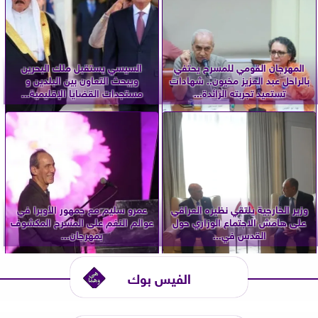
المهرجان القومي للمسرح يحتفي
السيسي يستقبل ملك البحرين
بالراحل عبد العزيز مخيون.. شهادات
ويبحث التعاون بين البلدين و
تستعيد تجربته الرائدة...
مستجدات القضايا الإقليمية...
وزير الخارجية يلتقي نظيره العراقي
عمرو سليم مع جمهور الأوبرا في
على هامش الاجتماع الوزاري حول
عوالم النغم على المسرح المكشوف
القدس في...
بمهرجان...
الفيس بوك