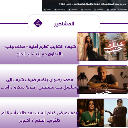
المشاهير
شيماء الشايب تطرح أغنية «خدلك جنب»
بالتعاون مع ريتشارد الحاج
محمد رضوان ينضم ضيف شرف إلى
مسلسل حب مستحيل.. تجربة ميكرو دراما...
وقف عرض فيلم الست بعد طلب أسرة أم
كلثوم.. الحكم 7 أكتوير