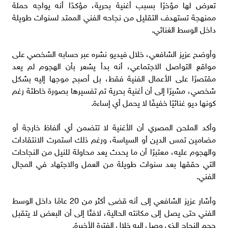
تعرض لها مؤخرًا بسبب أغنية بحرية، مؤكدًا أنه يواجه حملة
ممنهجة تستهدف التقليل من نجاحه الفني الممتد لسنوات طويلة
داخل الوسط الغنائي.
وأوضح عزيز الشافعي، خلال فيديو نشره عبر حسابه الشخصي على
مواقع التواصل الاجتماعي، أنه بدأ يشعر بأن الهجوم لم يعد
مقتصرًا على الأعمال الفنية فقط، بل أصبح موجها إليه بشكل
شخصي، مشيرًا إلى أن أغنية بحرية تم تفسيرها بصورة خاطئة رغم
كونها ديو غنائيًا خفيفًا لا يحمل أي إساءة.
وأكد الملحن المصري أن الأغنية لا تتضمن أي ألفاظ خارجة أو
مضامين تمس الدين أو السياسة، ورغم ذلك استمرت الانتقادات
والهجوم عليه، معتبرًا أن ما يحدث يعد محاولة للنيل من النجاحات
التي حققها بعد سنوات طويلة من العمل والاجتهاد في المجال
الفني.
وأشار عزيز الشافعي إلى أنه قضى أكثر من 20 عامًا داخل الوسط
الفني حتى يصل إلى مكانته الحالية، لافتًا إلى أن البعض لا يتقبل
حجم النجاح الذي وصل إليه خلال الفترة الأخيرة.