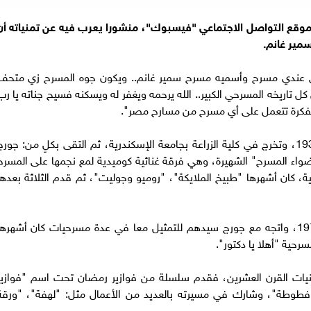
بموقع التواصل الاجتماعي "فيسبوك"، منشورا يعرب فيه عن تمنياته أن
مير غانم.
قى عندي مسرح وأسميه مسرح سمير غانم.. ويكون جوه المسرح زي متحف
تاريخه المسرحي الكبير.. الله يرحمه ويغفر له ويسكنه فسيح جناته يا رب
الفكرة تتعمل على أي مسرح من مسارح مصر".
يشار إلى أن الفنان سمير غانم وُلد في 15 يناير 1937، وتخرج في كلية الزراعة بجامعة الإسكندرية، ثم التقى بكلٍ من: جور
اء المسرح" الشهيرة، وهي فرقة غنائية كوميدية لمع نجمها على المسرح
كان أشهرها "طبيخ الملايكة"، "روميو وجوليت"، ثم قدم الثلاثة بعدها
انحلت الفرقة بعد وفاة الضيف أحمد في عام 1970، واتجه مع جورج سيدهم للتمثيل معا في عدة مسرحيات كان أشهره
حية "أهلا يا دكتور".
ينيات القرن العشرين، فقدم سلسلة من فوازير رمضان تحت اسم "فوازير
وطة"، وشارك في مسيرته بالعديد من الأعمال مثل: "لهفة"، "ورقة