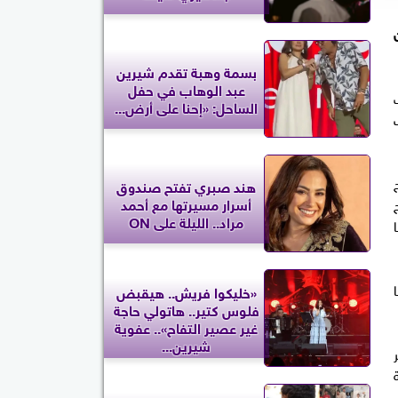
بسمة وهبة تقدم شيرين
عبد الوهاب في حفل
الساحل: «إحنا على أرض...
ج
هند صبري تفتح صندوق
أسرار مسيرتها مع أحمد
مراد.. الليلة على ON
ا
«خليكوا فريش.. هيقبض
فلوس كتير.. هاتولي حاجة
غير عصير التفاح».. عفوية
شيرين...