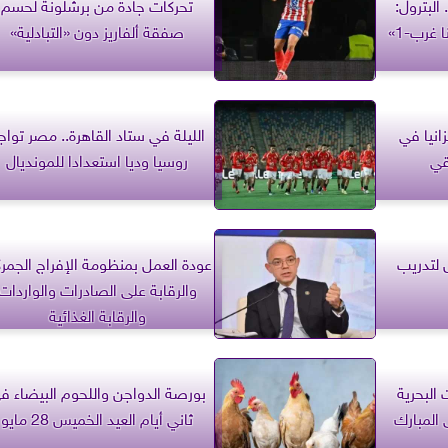
 البترول:
تحركات جادة من برشلونة لحسم
نتائج إنتاجية مبشرة لبئر «مينا غرب-1»
صفقة ألفاريز دون «التبادلية»
انيا في
الليلة في ستاد القاهرة.. مصر تواج
قي
روسيا وديا استعدادا للمونديال
 لتدريب
عودة العمل بمنظومة الإفراج الجمر
والرقابة على الصادرات والواردات
والرقابة الغذائية
البحرية
بورصة الدواجن واللحوم البيضاء ف
 المبارك
ثاني أيام العيد الخميس 28 مايو