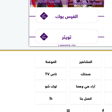
التأمينية للأطباء
السوق وحماية حقوق...
العاملين...
الفيس بوك
تويتر
Tweets by
المشاهير
الموضة
صحتك
ناس TV
آراء هي وهما
توك شو
اتصل بنا


