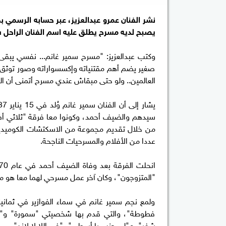
نشر الفنان عمرو عبدالعزيز، عبر حسابه الرسمي 
يصبح لديه مسرح يطلق عليه اسم الفنان الراحل س
وكتب عبدالعزيز: "مسرح سمير غانم... نفسي يب
صغير يضم أهم مقتنياته وإكسسواراته وصور توثق كل 
العالمين.. ولو حتى مبقاش عندي مسرح أتمنى أن 
سيدهم والضيف أحمد، وكونوا معا فرقة "ثلاثي أضو
من خلال تقديم مجموعة من الاسكتشات الكوميدية، 
عددا من الأفلام والمسرحيات الناجحة.
"المتزوجون"، وكان آخر عمل مسرحي لهما معا هو مسر
ولمع نجم سمير غانم في سماء الفوازير في ثمان
فطوطة"، والتي قدم بها شخصيتي "سمورة" و"فط
شفر"، ع"لى جنب يا أسطى"، "في اللا لا لاند".