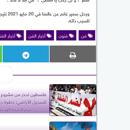
ورحل سم
للسبب ذاته.
فن
فنون
أخبار الفن
أخبار الفن
فلسطين تحذر من مشروع إ
لتسجيل الأراضي: خطوة جد
ضم الضفة الغربية