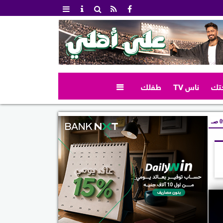
تك
ناس TV
طفلك

صـ