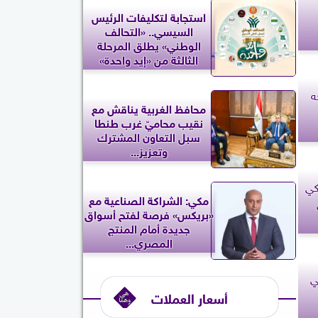
استجابة لتكليفات الرئيس
السيسي.. «التحالف
الوطني» يطلق المرحلة
الثالثة من «إيد واحدة»
ه
محافظ الغربية يناقش مع
نقيب محاميّ غرب طنطا
سبل التعاون المشترك
وتعزيز...
كي
مكي: الشراكة الصناعية مع
«بريكس» فرصة لفتح أسواق
جديدة أمام المنتج
المصري...
ي
أسعار العملات