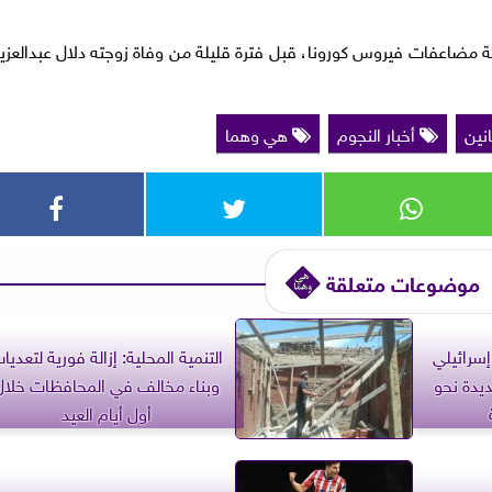
ير غانم عن عالمنا في 20 مايو 2021 نتيجة مضاعفات فيروس كورونا، قبل فترة قليلة من وفاة زوجته دلال عبدالعزي
انين
أخبار النجوم
هي وهما
موضوعات متعلقة
سرائيلي
التنمية المحلية: إزالة فورية لتعديا
يدة نحو
وبناء مخالف في المحافظات خلال
أول أيام العيد