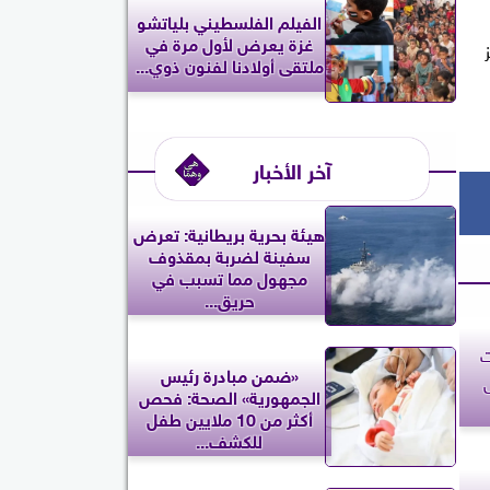
الفيلم الفلسطيني بلياتشو
غزة يعرض لأول مرة في
ز
ملتقى أولادنا لفنون ذوي...
آخر الأخبار
‎هيئة بحرية بريطانية: تعرض
سفينة لضربة بمقذوف
مجهول مما تسبب في
حريق...
ت
«ضمن مبادرة رئيس
الجمهورية» الصحة: فحص
أكثر من 10 ملايين طفل
للكشف...