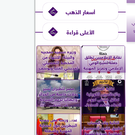
أسعار الذهب
ي
الأعلى قراءة
وزيرة التنمية المحلية
نقابة الإعلاميين تطلق
والبيئة: الانتهاء من
حملة لنشر الوعي
المخطط التفصيلي
الإعلامي وتعزيز المهنية
لمدينتي المنيا ويوسف
الصديق...
نقابة الفنانين
مصر للطيران تُسير
والإعلاميين الكويتية
رحلات خاصة من الجزائر
تطلق ملتقى نجوم
وإيطاليا لدعم السياحة
الوطن وتكرم المرزوق
في شرم...
غدا.. ورشة عمل بنقابة
النائبة ولاء الصبان:
البيطريين حول الحماية
تطبيق قانون السمسرة
المهنية والمظلة
العقارية ضرورة لضبط