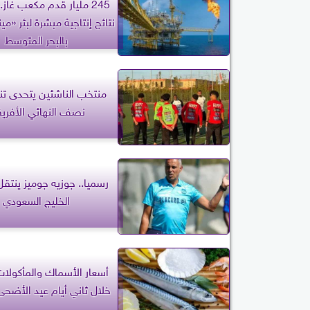
245 مليار قدم مكعب غاز..
بالبحر المتوسط
منتخب الناشئين يتحدى تنز
نصف النهائي الأفري
رسميا.. جوزيه جوميز ينتقل
الخليج السعودي
أسعار الأسماك والمأكولات 
خلال ثاني أيام عيد الأضحى