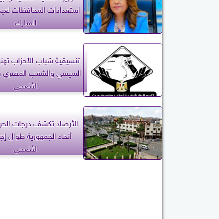
استعدادات المحافظات لعي
المبارك
تنسيقية شباب الأحزاب تهن
السيسي والشعب المصري بح
الأضحى
الأرصاد تكشف درجات الحرا
أنحاء الجمهورية طوال إجا
الأضحى