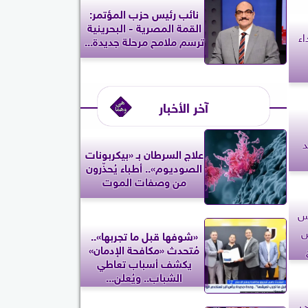
نائب رئيس حزب المؤتمر:
القمة المصرية - البحرينية
اء
ترسم ملامح مرحلة جديدة...
آخر الأخبار
د
علاج السرطان بـ «بيكربونات
الصوديوم».. أطباء يُحذّرون
من وصفات الموت
يس
ض
«شوفها قبل ما تجربها»..
مُتحدث «مكافحة الإدمان»
يكشف أسباب تعاطي
الشباب.. ويُعلن...
ي