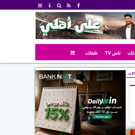
تك
ناس TV
طفلك

 مـ