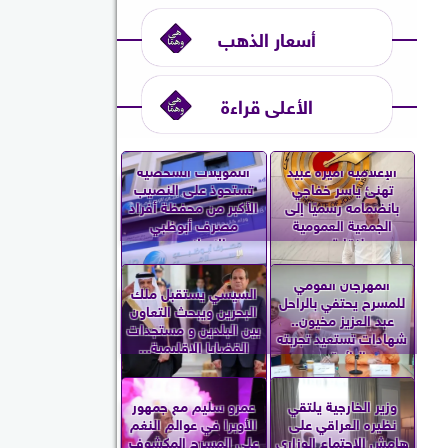
أسعار الذهب
الأعلى قراءة
الإعلامية أميرة عبيد
التمويلات الشخصية
تهنئ ياسر خفاجي
تستحوذ على النصيب
بانضمامه رسميًا إلى
الأكبر من محفظة أفراد
الجمعية العمومية
مصرف أبوظبي
لنقابة...
الإسلامي...
المهرجان القومي
السيسي يستقبل ملك
للمسرح يحتفي بالراحل
البحرين ويبحث التعاون
عبد العزيز مخيون..
بين البلدين و مستجدات
شهادات تستعيد تجربته
القضايا الإقليمية...
الرائدة...
وزير الخارجية يلتقي
عمرو سليم مع جمهور
نظيره العراقي على
الأوبرا في عوالم النغم
هامش الاجتماع الوزاري
على المسرح المكشوف