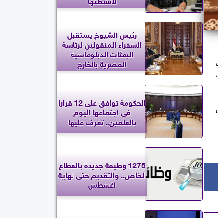
لأنشطتها
رئيس الشيوخ يستقبل
السفراء المنقولين لرئاسة
البعثات الدبلوماسية
المصرية بالخارج
الحكومة توافق على 12 قرارا
فى اجتماعها اليوم
بالعلمين.. تعرف عليها
1275 وظيفة جديدة بالقطاع
الخاص.. والتقديم حتى نهاية
أغسطس