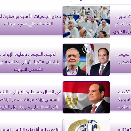
الصحة: فحص أكثر من 21.7 مليون
حجاج الجمعيات الأهلية يواصلون أد
 المبكر
المناسك على صعيد عرفات
ال الكلوي
 السيسي
الرئيس السيسي ونظيره الإيراني
لأضحى
يتبادلان هاتفيا التهاني بمناسبة عي
الأضحى المبارك
تقديره
في اتصال مع نظيره الإيراني.. الرئ
قليمية
السيسي يؤكد موقف مصر الراف
الجانب
لأي اعتداء على سيادة دول الخليج
الشقيقة
ئة تتابع
القومي للمرأة يهنئ الرئيس السيس