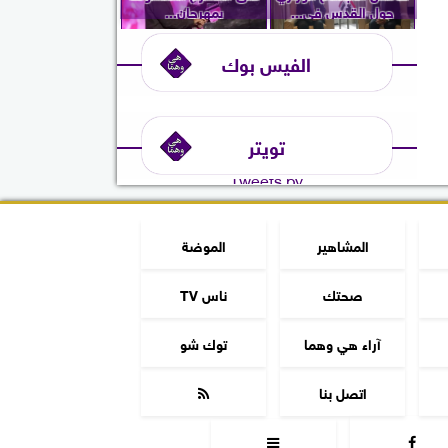
حول القدس في...
بمهرجان...
الفيس بوك
تويتر
Tweets by
المشاهير
الموضة
صحتك
ناس TV
آراء هي وهما
توك شو
اتصل بنا


