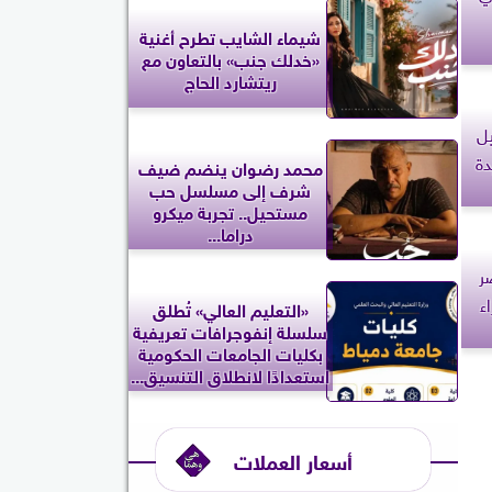
شيماء الشايب تطرح أغنية
«خدلك جنب» بالتعاون مع
ريتشارد الحاج
يل
دة
محمد رضوان ينضم ضيف
شرف إلى مسلسل حب
مستحيل.. تجربة ميكرو
دراما...
ر
ء
«التعليم العالي» تُطلق
سلسلة إنفوجرافات تعريفية
بكليات الجامعات الحكومية
استعدادًا لانطلاق التنسيق...
أسعار العملات