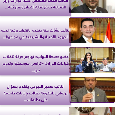
الصناعة تدفع عجلة الإنتاج وتعزز ثقة...
النائب نشأت حتة يتقدم باقتراح برغبة لدعم
الجهود الأمنية والتشريعية في مواجهة...
عضو «صحة النواب» تهاجم حركة تنقلات
قيادات الوزارة: «كراسي موسيقية وتدوير
من...
النائب سمير البيومي يتقدم بسؤال
برلماني للحكومة يطالب بإجابات حاسمة
على تظلمات...