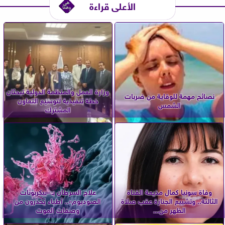
الأعلى قراءة
وزارة العمل والمنظمة الدولية تبحثان
نصائح مهمة للوقاية من ضربات
خطة تنفيذية لتوسيع التعاون
الشمس
المشترك
وفاة سونيا كمال مذيعة القناة
علاج السرطان بـ «بيكربونات
الثالثة.. وتشييع الجنازة عقب صلاة
الصوديوم».. أطباء يُحذّرون من
الظهر من...
وصفات الموت