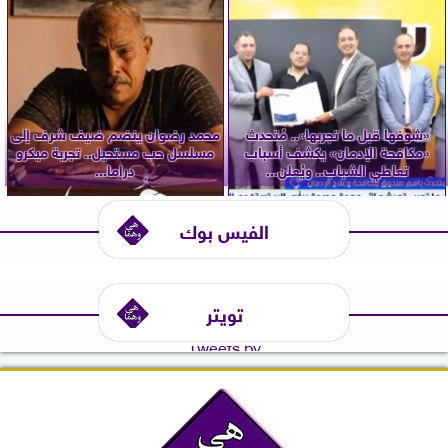
«شوفها قبل ما تجربها».. مُتحدث
محمد رضوان ينضم ضيف شرف إلى
«مكافحة الإدمان» يكشف أسباب
مسلسل حب مستحيل.. تجربة ميكرو
تعاطي الشباب.. ويُعلن...
دراما...
الفيس بوك
تويتر
Tweets by