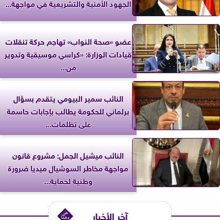
الجهود الأمنية والتشريعية في مواجهة...
عضو «صحة النواب» تهاجم حركة تنقلات
قيادات الوزارة: «كراسي موسيقية وتدوير
من...
النائب سمير البيومي يتقدم بسؤال
برلماني للحكومة يطالب بإجابات حاسمة
على تظلمات...
النائب ميشيل الجمل: مشروع قانون
مواجهة مخاطر السوشيال ميديا ضرورة
وطنية لحماية...
آخر الأخبار