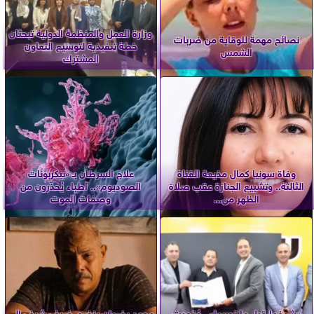
وزارة العمل والمنظمة الدولية تبحثان
نصائح مهمة للوقاية من ضربات
خطة تنفيذية لتوسيع التعاون
الشمس
المشترك
وفاة سونيا كمال مذيعة القناة
علاج السرطان بـ «بيكربونات
الثالثة.. وتشييع الجنازة عقب صلاة
الصوديوم».. أطباء يُحذّرون من
الظهر من...
وصفات الموت
«شوفها قبل ما تجربها».. مُتحدث
محمد رضوان ينضم ضيف شرف إلى