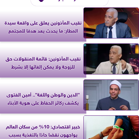
نقيب المأذونين يعلق على واقعة سيدة
المطار: ما يحدث يعد هدمًا للمجتمع
نقيب المأذونين: قائمة المنقولات حق
للزوجة ولا يمكن إلغائها إلا بشرط
”الدين والوطن واللغة”.. أمين الفتوى
يكشف ركائز الحفاظ على هوية الأبناء
خبير اقتصادي: 10% من سكان العالم
يواجهون نقصًا حادًا بالتغذية بسبب