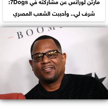
مارتن لورانس عن مشاركته في 7Dogs:
شرف لي.. وأحببت الشعب المصري