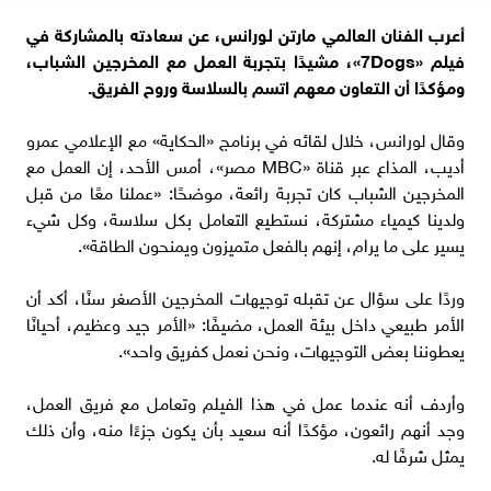
أعرب الفنان العالمي مارتن لورانس، عن سعادته بالمشاركة في
فيلم «7Dogs»، مشيدًا بتجربة العمل مع المخرجين الشباب،
ومؤكدًا أن التعاون معهم اتسم بالسلاسة وروح الفريق.
وقال لورانس، خلال لقائه في برنامج «الحكاية» مع الإعلامي عمرو
أديب، المذاع عبر قناة «MBC مصر»، أمس الأحد، إن العمل مع
المخرجين الشباب كان تجربة رائعة، موضحًا: «عملنا معًا من قبل
ولدينا كيمياء مشتركة، نستطيع التعامل بكل سلاسة، وكل شيء
يسير على ما يرام، إنهم بالفعل متميزون ويمنحون الطاقة».
وردًا على سؤال عن تقبله توجيهات المخرجين الأصغر سنًا، أكد أن
الأمر طبيعي داخل بيئة العمل، مضيفًا: «الأمر جيد وعظيم، أحيانًا
يعطوننا بعض التوجيهات، ونحن نعمل كفريق واحد».
وأردف أنه عندما عمل في هذا الفيلم وتعامل مع فريق العمل،
وجد أنهم رائعون، مؤكدًا أنه سعيد بأن يكون جزءًا منه، وأن ذلك
يمثل شرفًا له.