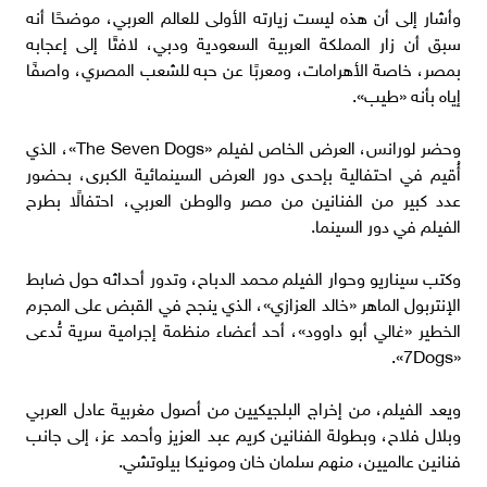
وأشار إلى أن هذه ليست زيارته الأولى للعالم العربي، موضحًا أنه
سبق أن زار المملكة العربية السعودية ودبي، لافتًا إلى إعجابه
بمصر، خاصة الأهرامات، ومعربًا عن حبه للشعب المصري، واصفًا
إياه بأنه «طيب».
وحضر لورانس، العرض الخاص لفيلم «The Seven Dogs»، الذي
أُقيم في احتفالية بإحدى دور العرض السينمائية الكبرى، بحضور
عدد كبير من الفنانين من مصر والوطن العربي، احتفالًا بطرح
الفيلم في دور السينما.
وكتب سيناريو وحوار الفيلم محمد الدباح، وتدور أحداثه حول ضابط
الإنتربول الماهر «خالد العزازي»، الذي ينجح في القبض على المجرم
الخطير «غالي أبو داوود»، أحد أعضاء منظمة إجرامية سرية تُدعى
«7Dogs».
ويعد الفيلم، من إخراج البلجيكيين من أصول مغربية عادل العربي
وبلال فلاح، وبطولة الفنانين كريم عبد العزيز وأحمد عز، إلى جانب
فنانين عالميين، منهم سلمان خان ومونيكا بيلوتشي.