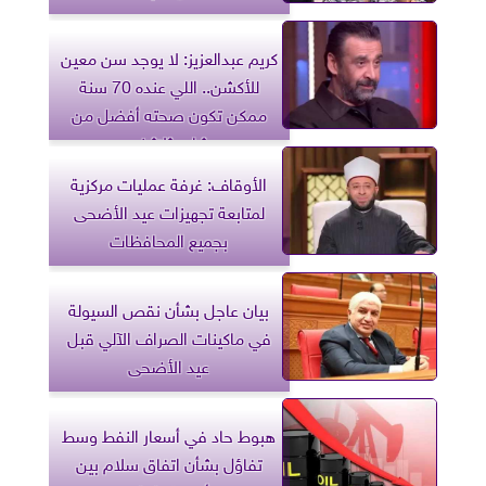
كريم عبدالعزيز: لا يوجد سن معين
للأكشن.. اللي عنده 70 سنة
ممكن تكون صحته أفضل من
شاب ثلاثيني
الأوقاف: غرفة عمليات مركزية
لمتابعة تجهيزات عيد الأضحى
بجميع المحافظات
بيان عاجل بشأن نقص السيولة
في ماكينات الصراف الآلي قبل
عيد الأضحى
هبوط حاد في أسعار النفط وسط
تفاؤل بشأن اتفاق سلام بين