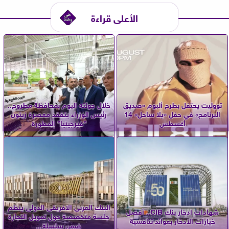
الأعلى قراءة
تووليت يحتفل بطرح ألبوم «صديق
خلال جولته اليوم بمحافظة مطروح..
البرنامج» في حفل «يلا ساحل» 14
رئيس الوزراء يتفقد معصرة زيتون
أغسطس
”فيرجينيا” المطورة
البنك العربى الافريقى الدولى ينظم
شهادات ادخار بنك CIB.. أفضل
جلسة متخصصة حول تمويل التجارة
خيارات الادخار بعوائد تنافسية
ضمن سلسلة...