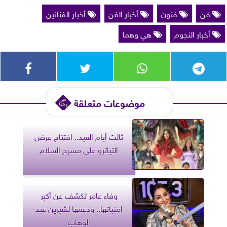
فن
فنون
أخبار الفن
أخبار الفنانين
أخبار النجوم
هي وهما
موضوعات متعلقة
ثالث أيام العيد.. افتتاح عرض
التياترو على مسرح السلام
وفاء عامر تكشف عن أكبر
امنياتها.. ودعمها لشيرين عبد
الوهاب