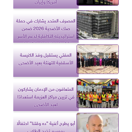
أمريكا وإيران
المصرف المتحد يشارك في حملة
صك الأضحية 2026 ضمن
استراتيجيته التكافلية لدعم الأسر
الأشد احتياجًا للعام الـ19 على
التوالي
المفتي يستقبل وفدَ الكنيسة
الأسقفية للتهنئة بعيد الأضحى
المتعافون من الإدمان يشاركون
في تزيين مراكز العزيمة استعدادًا
لعيد الأضحى
أبو يطرح أغنية ”ده وقتنا” احتفالًا
بموسم تخرج الطلاب