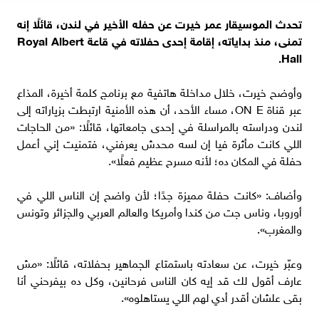
تحدث الموسيقار عمر خيرت عن حفله الأخير في لندن، قائلًا إنه
تمنى، منذ بداياته، إقامة إحدى حفلاته في قاعة Royal Albert
Hall.
وأوضح خيرت، خلال مداخلة هاتفية مع برنامج كلمة أخيرة، المذاع
عبر قناة ON E، مساء الأحد، أن هذه الأمنية ارتبطت بزياراته إلى
لندن ودراسته بالمراسلة في إحدى جامعاتها، قائلًا: «من الحاجات
اللي كانت مأثرة فيا إن لسه محدش يعرفني، فتمنيت إني أعمل
حفلة في المكان ده؛ لأنه مسرح عظيم فعلًا».
وأضاف: «كانت حفلة مميزة جدًا؛ لأن واضح إن الناس اللي في
أوروبا، وناس جت من كندا وأمريكا والعالم العربي والجزائر وتونس
والمغرب».
وعبّر خيرت، عن سعادته باستمتاع الجماهير بحفلاته، قائلًا: «مش
عارف أقول لك قد إيه كان الناس فرحانين، وكل ده بيفرحني أنا
بقى علشان أقدر أدي لهم اللي يستاهلوه».