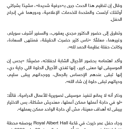
وقال إن تنظيم هذا الحدث جرى بـ«حرفية شديدة»، مشيدًا بشركتي
أوثنتك آرتست والمتحدة للخدمات الإعلامية، ودورهما في إنجاح
الحفل.
وتطرق إلى حضور الدكتور مجدي يعقوب، والسفير أشرف سويلم،
وغيرهما، معلقًا: «ناس كتير حضرت الحقيقة، فمنتهى السعادة،
وكانت حفلة عظيمة الحمد لله».
وأكد اهتمامه بحضور الأجيال الشابة لحفلاته، مضيفًا: «بحس إن
الموسيقى لها معنى كبير، إنها تغذي الأجيال الحلوة اللي جاية دي،
إنها تبقى عندهم الإحساس بالجمال، ووجدانهم يبقى سليم،
وحياتهم تبقى حلوة إن شاء الله».
وذكر أنه لا يمانع تنفيذ موسيقى تصويرية للأعمال الدرامية، قائلًا:
«لو في حاجة أعملها ممكن أعملها، معنديش مشكلة، بس الاختيار
بيبقى له أهداف معينة، مش أي حاجة الواحد ممكن يعملها».
وجاء حفل عمر خيرت في قاعة Royal Albert Hall بوصفه محطة
فنية لافتة في مسيرته، إذ أُقيم مساء السبت 23 مايو 2026 في