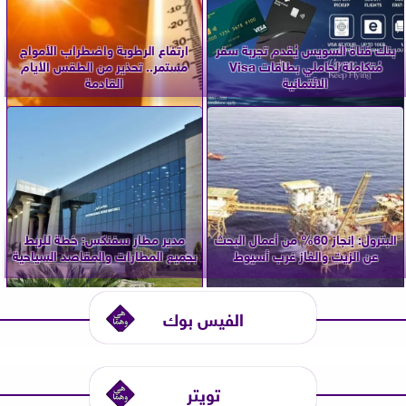
بنك قناة السويس يُقدم تجربة سفر
ارتفاع الرطوبة واضطراب الأمواج
مُتكاملة لحاملي بطاقات Visa
مستمر.. تحذير من الطقس الأيام
الائتمانية
القادمة
البترول: إنجاز 60% من أعمال البحث
مدير مطار سفنكس: خطة للربط
عن الزيت والغاز غرب أسيوط
بجميع المطارات والمقاصد السياحية
الفيس بوك
تويتر