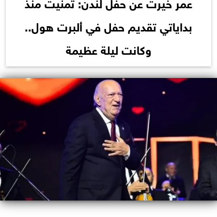
عمر خيرت عن حفل لندن: تمنيت منذ
بداياتي تقديم حفل في ألبرت هول..
وكانت ليلة عظيمة