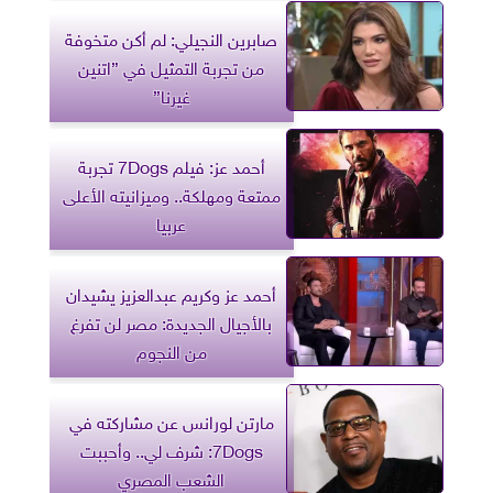
صابرين النجيلي: لم أكن متخوفة
من تجربة التمثيل في ”اتنين
غيرنا”
أحمد عز: فيلم 7Dogs تجربة
ممتعة ومهلكة.. وميزانيته الأعلى
عربيا
أحمد عز وكريم عبدالعزيز يشيدان
بالأجيال الجديدة: مصر لن تفرغ
من النجوم
مارتن لورانس عن مشاركته في
7Dogs: شرف لي.. وأحببت
الشعب المصري