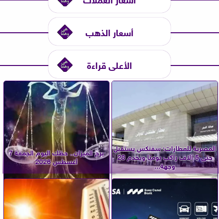
أسعار الذهب
الأعلى قراءة
المصرية للمطارات: سفنكس يستقبل
برج الميزان.. حظك اليوم الجمعة 7
حتى 5 آلاف راكب يوميًا ويخدم 28
أغسطس 2026
وجهة...