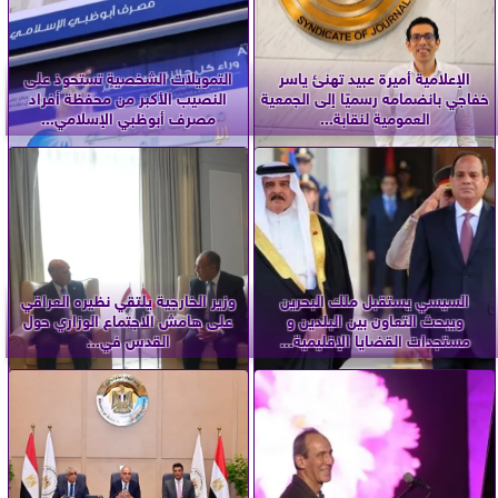
الإعلامية أميرة عبيد تهنئ ياسر
التمويلات الشخصية تستحوذ على
خفاجي بانضمامه رسميًا إلى الجمعية
النصيب الأكبر من محفظة أفراد
العمومية لنقابة...
مصرف أبوظبي الإسلامي...
السيسي يستقبل ملك البحرين
وزير الخارجية يلتقي نظيره العراقي
ويبحث التعاون بين البلدين و
على هامش الاجتماع الوزاري حول
مستجدات القضايا الإقليمية...
القدس في...