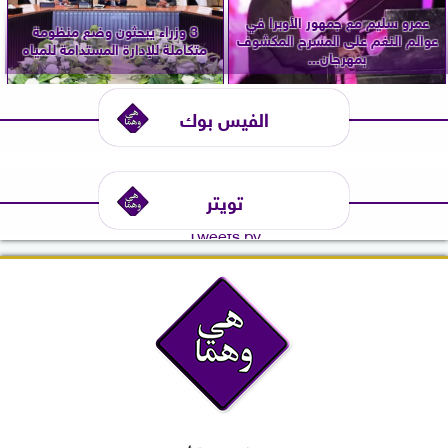
عمرو سليم مع جمهور الأوبرا في
3 وزراء يبحثون وضع منظومة
عوالم النغم على المسرح المكشوف
متكاملة للإدارة المستدامة للمياه
بمهرجان...
الفيس بوك
تويتر
Tweets by