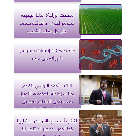
المعلن بكثير
متحدث الزراعة: الدلتا الجديدة
مشروع القرن.. والفائدة ستعم
على كل فئات الشعب
«الصحة» : لا إصابات بفيروس
«إيبولا» فى مصر
النائب أحمد البرلسي يتقدم
بطلب إحاطة للحكومة: التمييز
ضد مرتدي الجلباب المصري
إهانة للهوية الوطنية
النائب أحمد عبدالجواد: وحدة ليبيا
خط أحمر.. ومصر لن تنحاز إلا
للشعب الليبي