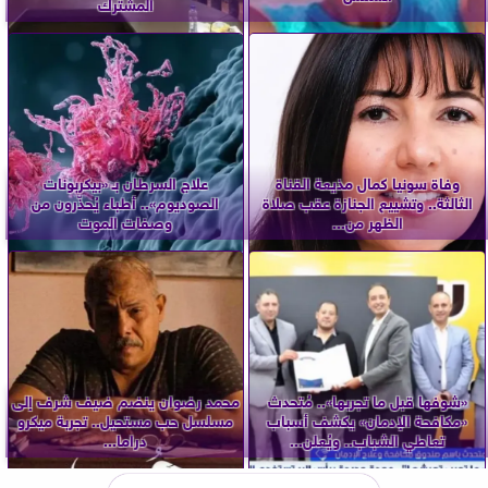
المشترك
وفاة سونيا كمال مذيعة القناة
علاج السرطان بـ «بيكربونات
الثالثة.. وتشييع الجنازة عقب صلاة
الصوديوم».. أطباء يُحذّرون من
الظهر من...
وصفات الموت
«شوفها قبل ما تجربها».. مُتحدث
محمد رضوان ينضم ضيف شرف إلى
«مكافحة الإدمان» يكشف أسباب
مسلسل حب مستحيل.. تجربة ميكرو
تعاطي الشباب.. ويُعلن...
دراما...