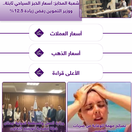
شعبة المخابز: أسعار الخبز السياحي ثابتة..
ووزير التموين رفض زيادة 12.5%
أسعار العملات
أسعار الذهب
الأعلى قراءة
وزارة العمل والمنظمة الدولية تبحثان
نصائح مهمة للوقاية من ضربات
خطة تنفيذية لتوسيع التعاون
الشمس