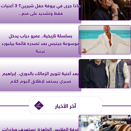
ماذا جرى في بروفة حفل شيرين؟ 3 أغنيات
فقط وتشديد على منع...
بسلسلة تاريخية.. عمرو دياب يدخل
موسوعة جينيس بعد تصدره قائمة بيلبورد
عربية
بعد أغنية تتويج الزمالك بالدوري.. إبراهيم
صبري يستعد لإطلاق ألبوم كلام
آخر الأخبار
غرفة الملابس الجاهزة: نستهدف صادرات