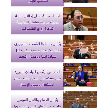
اقتراح برغبة بشأن إطلاق حملة
توعية قومية شاملة لمواجهة
ظاهرة زواج القاصرات
رئيس برلمانية الشعب الجمهوري
بالنواب: مصر تدعم بشكل كامل
سيادة ليبيا ووحدة أراضيها
العطيفي لرئيس البرلمان الليبي:
نحن معكم في خندق واحد لدعم
الاستقرار وجهود الإعمار
رئيس الدفاع والأمن القومي
بالنواب: البرلمان الليبي لعب دورا