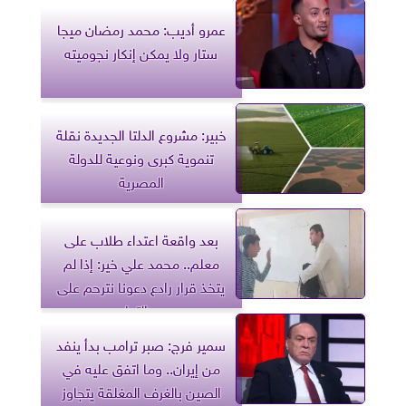
عمرو أديب: محمد رمضان ميجا
ستار ولا يمكن إنكار نجوميته
خبير: مشروع الدلتا الجديدة نقلة
تنموية كبرى ونوعية للدولة
المصرية
بعد واقعة اعتداء طلاب على
معلم.. محمد علي خير: إذا لم
يتخذ قرار رادع دعونا نترحم على
روح التعليم
سمير فرج: صبر ترامب بدأ ينفد
من إيران.. وما اتفق عليه في
الصين بالغرف المغلقة يتجاوز