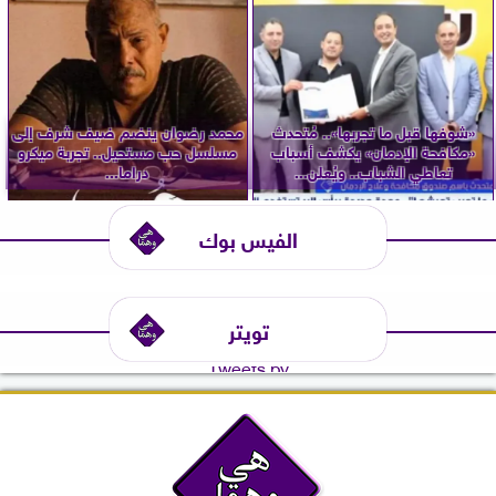
«شوفها قبل ما تجربها».. مُتحدث
محمد رضوان ينضم ضيف شرف إلى
«مكافحة الإدمان» يكشف أسباب
مسلسل حب مستحيل.. تجربة ميكرو
تعاطي الشباب.. ويُعلن...
دراما...
الفيس بوك
تويتر
Tweets by