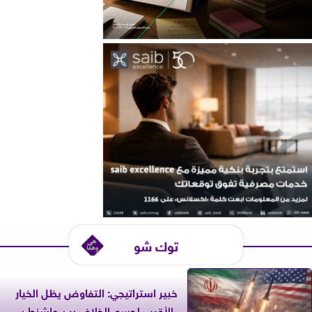
توك شو
خبير استراتيجي: التفاوض يظل الخيار
الأقرب لحسم الخلاف بين واشنطن