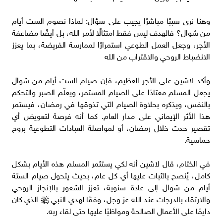
وهنا نرى سببًا مباشرًا يجيب على سؤال: لماذا نصوم الست أيام
من شوال؟ فالهدف ليس فقط امتثالًا لأمر الله، بل أيضًا مضاعفة
الأجر، وجعل العمل الطوعي استمرارًا لممارسة الفريضة، بما يعزز
الانضباط الروحي والاقتراب من الله
وأكد لاشين على الأجر العظيم، فإن صيام الست أيام من شوال
يجعل المسلم معتادًا على الصيام المستمر، ويعلّم الصبر والتحكم
بالنفس، ويذكره بحلاوة الصيام التي تذوقها في رمضان، فيستمر
هذا الأثر الإيماني على مدار العام. كما أنه فرصة لتعويض أي
تقصير حدث خلال رمضان، أو لمواصلة العبادات التطوعية بروح
حماسية.
في الختام، قال لاشين أنه لكي يستثمر المسلم هذه الأيام بشكل
كامل، يُنصح بالثبات عليها أي كل عام، بحيث يتحول صيام الستة
أيام من شوال إلى عادة سنوية، تعزز الشعور بالإنجاز الروحي
والارتقاء بالدرجات عند الله عز وجل، وفقًا لهدي النبي ﷺ الذي كان
دايمًا على الأعمال الصالحة ومواظبًا عليها حتى لقاء ربه.