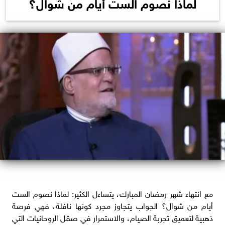
لماذا نصوم الست أيام من شوال؟
مع انتهاء شهر رمضان المبارك، يتساءل الكثير: لماذا نصوم الست
أيام من شوال؟ الجواب يتجاوز مجرد كونها نافلة، فهي فرصة
ذهبية لتعميق تجربة الصيام، والاستمرار في صقل الروحانيات التي