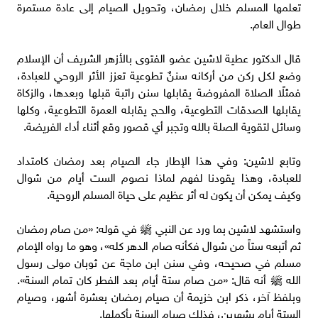
تعلمها المسلم خلال رمضان، وتحويل الصيام إلى عادة مستمرة
طوال العام.
قال الدكتور عطية لاشين عضو الفتوى بالأزهر الشريف أن الإسلام
وضع لكل ركن من أركانه سننٌ تطوعية تعزز الأثر الروحي للعبادة،
فمثلًا الصلاة المفروضة يقابلها سنن راتبة قبلها وبعدها، والزكاة
يقابلها الصدقات التطوعية، والحج يقابله العمرة التطوعية، وكلها
وسائل لتقوية الصلة بالله وتجبر أي قصور وقع أثناء أداء الفريضة.
وتابع لاشين: وفي هذا الإطار جاء الصيام بعد رمضان كامتداد
للعبادة، وهذا يقودنا لفهم لماذا نصوم الست أيام من شوال
وكيف يمكن أن يكون له أثر عظيم على حياة المسلم الروحية.
واستشهد لاشين بما ورد عن النبي ﷺ في قوله: «من صام رمضان
ثم أتبعه ستاً من شوال فكأنه صام الدهر كله»، وهو ما رواه الإمام
مسلم في صحيحه، وفي سنن ابن ماجة عن ثوبان مولى رسول
الله ﷺ أنه قال: «من صام ستة أيام بعد الفطر كان تمام السنة».
وبلفظ آخر، ذكر ابن خزيمة أن صيام رمضان بعشرة أشهر، وصيام
الستة أيام بشهرين، فذلك صيام السنة بأكملها.