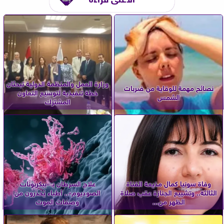
وزارة العمل والمنظمة الدولية تبحثان
نصائح مهمة للوقاية من ضربات
خطة تنفيذية لتوسيع التعاون
الشمس
المشترك
وفاة سونيا كمال مذيعة القناة
علاج السرطان بـ «بيكربونات
الثالثة.. وتشييع الجنازة عقب صلاة
الصوديوم».. أطباء يُحذّرون من
الظهر من...
وصفات الموت