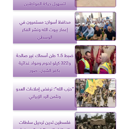
لتسهيل حركة المواطنين
محافظ أسوان: مستمرون في
إعمار بيوت الله ونشر الفكر
الوسطي
ضبط 1.5 طن أسماك غير صالحة
و322 كيلو لحوم ومواد غذائية
بكفر الشيخ.. صور
”حزب الله”: نرفض إملاءات العدو
ونثمن الرد الإيراني
فلسطين تدين ترحيل سلطات
الاحتلال الإسرائيلي الصحفية