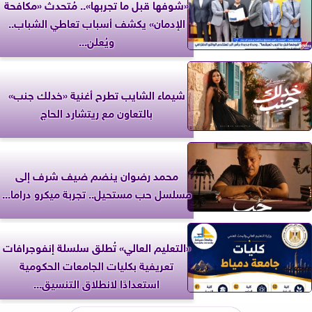
«شوفها قبل ما تجربها».. مُتحدث «مكافحة
الإدمان» يكشف أسباب تعاطي الشباب..
ويُعلن...
شيماء الشايب تطرح أغنية «خدلك جنب»
بالتعاون مع ريتشارد الحاج
محمد رضوان ينضم ضيف شرف إلى
مسلسل حب مستحيل.. تجربة ميكرو دراما...
«التعليم العالي» تُطلق سلسلة إنفوجرافات
تعريفية بكليات الجامعات الحكومية
استعدادًا لانطلاق التنسيق...