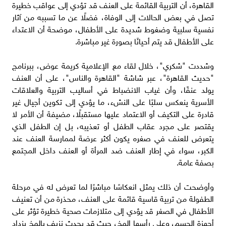
القاهرة، أن التربية القائمة على العنف قد تؤدي إلى عواقب خطيرة
تصل في بعض الحالات إلى الوفاة، فضلًا عن ما تسببه من آثار
نفسية سلبية وضغوط شديدة على الأطفال، موضحة أن الاعتداء
على الأطفال قد يتم أحيانًا بصورة غير مباشرة.
وشددت "شكري"، خلال لقاء مع الإعلامية كريمة عوض، ببرنامج
"حديث القاهرة"، عبر شاشة "القاهرة والناس"، على أن العنف
يولد عنفًا، وأن غياب الانضباط في أساليب التربية والعلاقات
الأسرية ينعكس سلبًا على النشء، ما يؤدي إلى تكوين أجيال غير
قادرة على التكيف أو الاعتماد عليها مستقبلًا، مضيفة أن الأمر لا
يقتصر على مجرد عقاب الطفل أو تعذيبه، بل إن الطفل الذي
يتعرض للعنف في صغره يكون أكثر عرضة لممارسة العنف عند
الكبر، سواء في إطار العنف ضد المرأة أو العنف داخل المجتمع
بصفة عامة.
وأوضحت أن ذلك يمثل انعكاسًا مباشرًا لما تعرض له في مرحلة
الطفولة من تربية قاسية قائمة على العنف، محذرة من أن تعنيف
الأطفال في الصغر قد يؤدي إلى متلازمات صحية خطيرة تؤثر على
أجهزة الجسم، وعلى رأسها المخ، حيث قد يحدث نزيف بالمخ يزداد