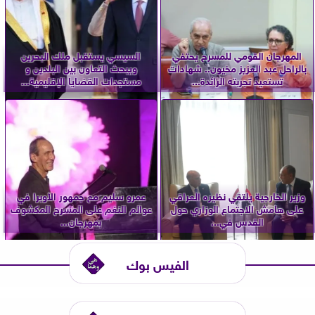
المهرجان القومي للمسرح يحتفي
السيسي يستقبل ملك البحرين
بالراحل عبد العزيز مخيون.. شهادات
ويبحث التعاون بين البلدين و
تستعيد تجربته الرائدة...
مستجدات القضايا الإقليمية...
وزير الخارجية يلتقي نظيره العراقي
عمرو سليم مع جمهور الأوبرا في
على هامش الاجتماع الوزاري حول
عوالم النغم على المسرح المكشوف
القدس في...
بمهرجان...
الفيس بوك