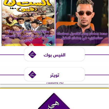
بطولة يسرا.. فيلم ”الست لما”
محمد رمضان يعلن تفاصيل مسلسله
ينطلق في دور العرض 19 أغسطس
«عشماوي» في رمضان المقبل
الجاري
الفيس بوك
تويتر
Tweets by