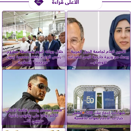
الأعلى قراءة
الأمين العام لجامعة الدول العربية
خلال جولته اليوم بمحافظة مطروح..
يبحث مع وزيرة خارجية اليمن تطورات
رئيس الوزراء يتفقد معصرة زيتون
الأوضاع...
”فيرجينيا” المطورة
محمد رمضان يتصدر قائمة الأغاني
شهادات ادخار بنك CIB.. أفضل
الأكثر رواجا على يوتيوب بأغنية
خيارات الادخار بعوائد تنافسية
«حبيبي أنا...