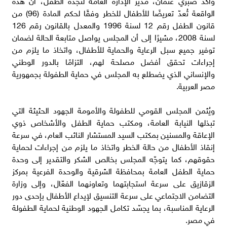
الواقعة تُعدّ تعريضًا للأطفال للخطر وفقًا لحكم المادة (96) من
قانون الطفل رقم 12 لسنة 1996 والمعدل بالقانون رقم 126
لسنة 2008، مشيرًا إلى أن المجلس يواصل متابعة الحالة لضمان
توفير جميع سبل الرعاية والحماية للأطفال، واتخاذ ما يلزم من
إجراءات تحقق أفضل مصلحة لهم، التزامًا بالدور الوطني
والإنساني الذي يضطلع به المجلس في حماية الطفولة بجمهورية
مصر العربية.
ويُثمن المجلس القومي للطفولة والأمومة الجهود الحثيثة التي
تبذلها النيابة العامة، ومكتب حماية الطفل والأشخاص ذوي
الإعاقة والمسنين بمكتب السيد المستشار النائب العام، في سرعة
إنقاذ الأطفال من حالة الخطر واتخاذ ما يلزم من إجراءات لحماية
حقوقهم، كما يتوجّه المجلس بخالص الشكر والتقدير إلى وحدة
حماية الطفل العامة بمحافظة الشرقية والوحدة الفرعية بمركز
الزقازيق على سرعة استجابتهما وتعاونهما الفعّال، وإلى وزارة
التضامن الاجتماعي على سرعة التنسيق لإيداع الأطفال بإحدى دور
الرعاية المناسبة، بما يجسّد تكامل الجهود الوطنية لحماية الطفولة
في مصر.