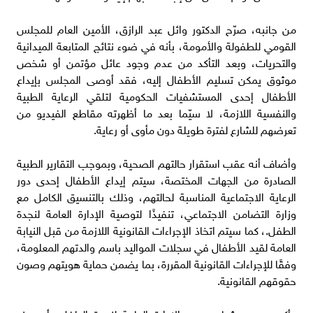
من جانبه، صرّح الدكتور وائل عبد الرازق، الأمين العام للمجلس
القومي للطفولة والأمومة، بأنه في ضوء نتائج المتابعة الميدانية
والتحريات، وبعد التأكد من عدم وجود عائل مؤتمن أو شخص
موثوق يمكن تسليم الأطفال إليه، فقد أوصى المجلس بإيداع
الأطفال إحدى المستشفيات الحكومية لتلقي الرعاية الطبية
والنفسية اللازمة، لا سيّما بعد ما أظهرته مقاطع الفيديو من
تعرضهم للشارع لفترة طويلة دون مأوى أو رعاية.
وأضاف أنه عقب استقرار حالتهم الصحية، وبموجب التقارير الطبية
الصادرة من الجهات المختصة، سيتم إيداع الأطفال إحدى دور
الرعاية الاجتماعية المناسبة لحالتهم، وذلك بالتنسيق الكامل مع
وزارة التضامن الاجتماعي، تنفيذًا لتوصية الإدارة العامة لنجدة
الطفل.، كما سيتم اتخاذ الإجراءات القانونية اللازمة من قبل النيابة
العامة لقيد الأطفال في سجلات المواليد باسم والدتهم المعلومة،
وفقًا للإجراءات القانونية المقررة، بما يضمن حماية هويتهم وصون
حقوقهم القانونية.
وأكد صبري عثمان، مدير الإدارة العامة لنجدة الطفل، أن هذه