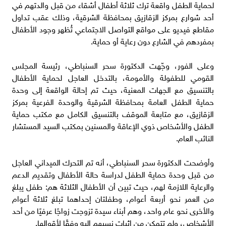
لحماية الطفل واقعة ترك ثلاثة أطفال أشقاء من قبل والدتهم في
أحد شوارع بمركز الزقازيق بمحافظة الشرقية، وذلك عقب تداول
مقاطع فيديو على مواقع التواصل الاجتماعي تُظهر وجود الأطفال
بمفردهم في الشارع دون رعاية أو حماية.
وعلى الفور، وجّهت الدكتورة سحر السنباطي، رئيسة المجلس
القومي للطفولة والأمومة، بالتدخل العاجل لحماية الأطفال
بالتنسيق مع الجهات المعنية، حيث تم إحالة الواقعة إلى وحدة
حماية الطفل العامة بمحافظة الشرقية والوحدة الفرعية بمركز
الزقازيق، مع متابعة الموقف بالتنسيق الكامل مع مكتب حماية
الطفل والأشخاص ذوي الإعاقة والمسنين بمكتب السيد المستشار
النائب العام.
وأوضحت الدكتورة سحر السنباطي، أنه تم التحرك الميداني العاجل
من قبل وحدة حماية الطفل لدراسة حالة الأطفال وتقديم الدعم
والرعاية اللازمة لهم، حيث تبين أن الأطفال الثلاثة هم: طفل يبلغ
من العمر نحو أربعة أعوام، وطفلتان إحداهما تبلغ ثلاثة أعوام
والأخرى نحو عام واحد، وهم أبناء سيدة تزوجت زواجًا عرفيًا من أحد
الأشخاص، ولم تتمكن من إثبات نسبهم إليه وفقًا لأقوالها.