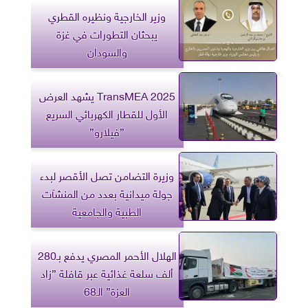
وزير الخارجية ونظيره القطري
يبحثان التطورات في غزة
والسودان
TransMEA 2025 يشهد العرض
الأول للقطار الكهربائي السريع
”فيلارو”
وزيرة التضامن تصل الأقصر لبدء
جولة ميدانية بعدد من المنشآت
الطبية والجامعية
الهلال الأحمر المصري يدفع بـ280
ألف سلعة غذائية عبر قافلة ”زاد
العزة” الـ68