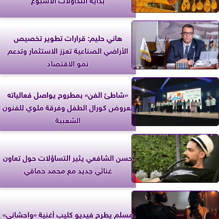
هاني حليم: قرارات تطوير تخصيص
الأراضي الصناعية تعزز الاستثمار وتدعم
نمو الاقتصاد
«شاطئ الفن» بمطروح يواصل فعالياته
بعروض كورال الطفل وفرقة ملوي للفنون
الشعبية
حسن الشافعي يثير التساؤلات حول تعاون
غنائي جديد مع محمد حماقي
مسلم يطرح فيديو كليب أغنية «واحشاني»