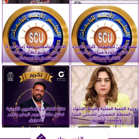
عضو الأعلى للجامعات: كليات التجارة
الأعلى للجامعات: خطة زمنية من 3
لن تندثر.. وإعادة صياغتها بأدوات
مراحل لتطبيق نظام الساعات
الذكاء الاصطناعي
المعتمدة والتخصصات...
وزيرة التنمية المحلية والبيئة: الانتهاء
نقابة الفنانين والإعلاميين الكويتية
من المخطط التفصيلي لمدينتي المنيا
تطلق ملتقى نجوم الوطن وتكرم
ويوسف الصديق...
المرزوق
الفيس بوك