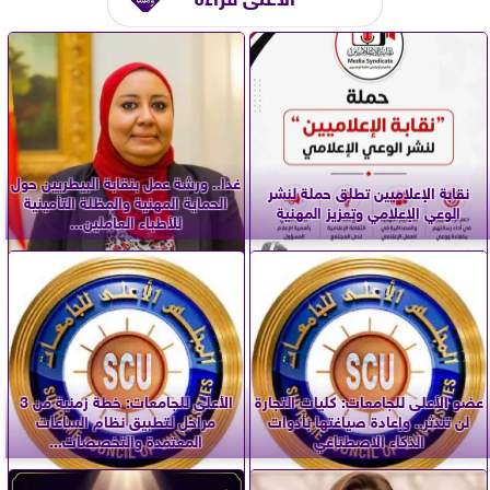
غدا.. ورشة عمل بنقابة البيطريين حول
نقابة الإعلاميين تطلق حملة لنشر
الحماية المهنية والمظلة التأمينية
الوعي الإعلامي وتعزيز المهنية
للأطباء العاملين...
عضو الأعلى للجامعات: كليات التجارة
الأعلى للجامعات: خطة زمنية من 3
لن تندثر.. وإعادة صياغتها بأدوات
مراحل لتطبيق نظام الساعات
الذكاء الاصطناعي
المعتمدة والتخصصات...