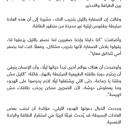
بين الطرافة والتحذير.
وقالت إن الصفارة بالليل بتجيب النكد، مشيرة إلى أن هذه العادة
مرتبطة بطقوس ليلية غير محبذة من منظور الطاقة.
وأضافت: "كنا دايمًا وإحنا صغيرين لما نصفر بالليل يزعقوا لنا،
يقولوا بلاش الصفارة لأنها بتجيب مشاكل، وفعلاً كنت لما بصفر
أمي تتخانق معايا".
وأوضحت أن هناك عوالم أخرى تبدأ حياتها ليلًا، وأن الإنسان ينبغي
أن يحترم دورة طاقته الطبيعية المرتبطة بالنهار، قائلة: "الليل مش
وقتنا يا جماعة، حتى اللي بيشتغلوا ليلًا لازم يحرصوا على الهدوء
وما يعملوش دوشة، لأن الضجيج ممكن يجذب طاقات مش
كويسة".
وجددت الخبال دعوتها للهدوء الليلي، مؤكدة أن تجنب بعض
العادات البسيطة قد يُحدث فرقًا كبيرًا في استقرار الطاقة والراحة
النفسية.