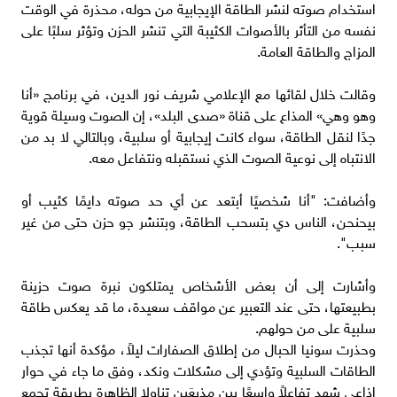
استخدام صوته لنشر الطاقة الإيجابية من حوله، محذرة في الوقت
نفسه من التأثر بالأصوات الكئيبة التي تنشر الحزن وتؤثر سلبًا على
المزاج والطاقة العامة.
وقالت خلال لقائها مع الإعلامي شريف نور الدين، في برنامج «أنا
وهو وهي» المذاع على قناة «صدى البلد»، إن الصوت وسيلة قوية
جدًا لنقل الطاقة، سواء كانت إيجابية أو سلبية، وبالتالي لا بد من
الانتباه إلى نوعية الصوت الذي نستقبله ونتفاعل معه.
وأضافت: "أنا شخصيًا أبتعد عن أي حد صوته دايمًا كئيب أو
بيحنحن، الناس دي بتسحب الطاقة، وبتنشر جو حزن حتى من غير
سبب".
وأشارت إلى أن بعض الأشخاص يمتلكون نبرة صوت حزينة
بطبيعتها، حتى عند التعبير عن مواقف سعيدة، ما قد يعكس طاقة
سلبية على من حولهم.
وحذرت سونيا الحبال من إطلاق الصفارات ليلاً، مؤكدة أنها تجذب
الطاقات السلبية وتؤدي إلى مشكلات ونكد، وفق ما جاء في حوار
إذاعي شهد تفاعلاً واسعًا بين مذيعَين تناولا الظاهرة بطريقة تجمع