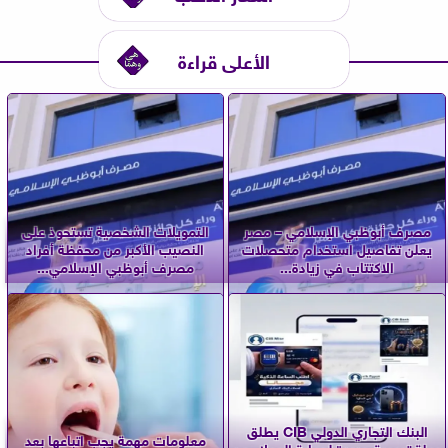
الأعلى قراءة
مصرف أبوظبي الإسلامي – مصر
التمويلات الشخصية تستحوذ على
يعلن تفاصيل استخدام متحصلات
النصيب الأكبر من محفظة أفراد
الاكتتاب في زيادة...
مصرف أبوظبي الإسلامي...
البنك التجاري الدولي CIB يطلق
معلومات مهمة يجب اتباعها بعد
حملة توعوية جديدة لحماية العملاء من