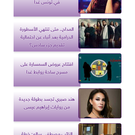
في تونس غدا
المداح.. متى تنتهي الأسطورة
الدرامية بعد أنباء عن احتمالية
تقديم جزء سادس؟
افتتاح عروض السمسارة على
مسرح ساحة روابط غدا
هند صبري تجسد بطولة جديدة
من روايات إبراهيم عيسى
النائب مصطفى سالم: خطة