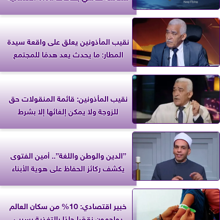
نقيب المأذونين يعلق على واقعة سيدة
المطار: ما يحدث يعد هدمًا للمجتمع
نقيب المأذونين: قائمة المنقولات حق
للزوجة ولا يمكن إلغائها إلا بشرط
”الدين والوطن واللغة”.. أمين الفتوى
يكشف ركائز الحفاظ على هوية الأبناء
خبير اقتصادي: 10% من سكان العالم
يواجهون نقصًا حادًا بالتغذية بسبب