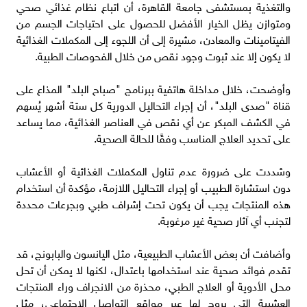
والتغذية بمستشفى جامعة القاهرة، أن اتباع نظام غذائي صحي
ومتوازن يظل الخيار الأفضل للحصول على احتياجات الجسم من
الفيتامينات والمعادن، مشيرة إلى أن اللجوء إلى المكملات الغذائية
لا يكون إلا عند ثبوت وجود نقص من خلال الفحوصات الطبية.
وأوضحت، خلال مداخلة هاتفية ببرنامج "صباح البلد" المذاع على
قناة "صدى البلد"، أن إجراء التحاليل الدورية كل ستة أشهر يُسهم
في الكشف المبكر عن أي نقص في العناصر الغذائية، مما يساعد
على تحديد العلاج المناسب وفقًا للحالة الصحية.
وشددت على ضرورة عدم تناول المكملات الغذائية أو الأعشاب
دون استشارة الطبيب أو إجراء التحاليل اللازمة، مؤكدة أن استخدام
هذه المنتجات يجب أن يكون تحت إشراف طبي وبجرعات محددة
لتجنب أي آثار صحية غير مرغوبة.
وأضافت أن بعض الأعشاب الطبيعية، مثل اليانسون والبابونج، قد
تقدم فوائد صحية عند استخدامها باعتدال، لكنها لا يمكن أن تحل
محل الأدوية أو العلاج الطبي، محذرة من الانجراف وراء المنتجات
العشبية التي يروج لها عبر مواقع التواصل الاجتماعي، مثل