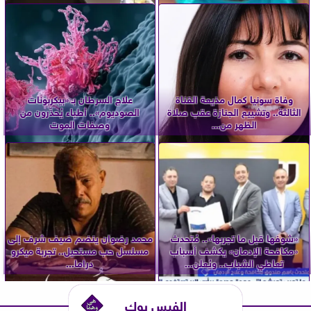
وفاة سونيا كمال مذيعة القناة
علاج السرطان بـ «بيكربونات
الثالثة.. وتشييع الجنازة عقب صلاة
الصوديوم».. أطباء يُحذّرون من
الظهر من...
وصفات الموت
«شوفها قبل ما تجربها».. مُتحدث
محمد رضوان ينضم ضيف شرف إلى
«مكافحة الإدمان» يكشف أسباب
مسلسل حب مستحيل.. تجربة ميكرو
تعاطي الشباب.. ويُعلن...
دراما...
الفيس بوك