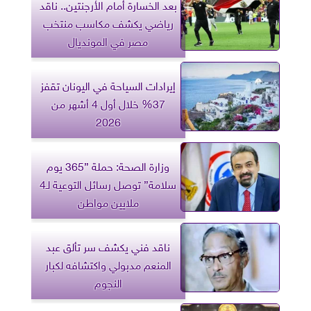
بعد الخسارة أمام الأرجنتين.. ناقد
رياضي يكشف مكاسب منتخب
مصر في المونديال
إيرادات السياحة في اليونان تقفز
37% خلال أول 4 أشهر من
2026
وزارة الصحة: حملة ”365 يوم
سلامة” توصل رسائل التوعية لـ4
ملايين مواطن
ناقد فني يكشف سر تألق عبد
المنعم مدبولي واكتشافه لكبار
النجوم