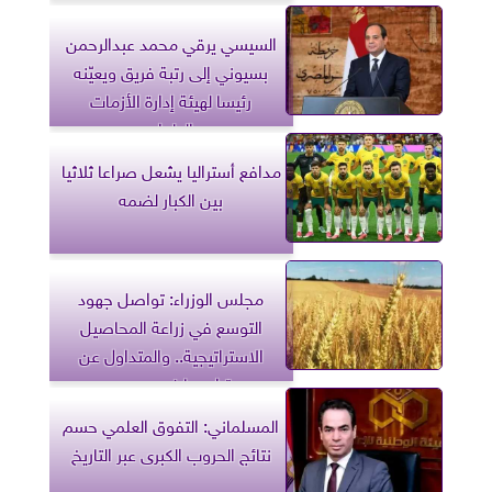
السيسي يرقي محمد عبدالرحمن
بسيوني إلى رتبة فريق ويعيّنه
رئيسا لهيئة إدارة الأزمات
والطوارئ
مدافع أستراليا يشعل صراعا ثلاثيا
بين الكبار لضمه
مجلس الوزراء: تواصل جهود
التوسع في زراعة المحاصيل
الاستراتيجية.. والمتداول عن
تراجعها غير صحيح
المسلماني: التفوق العلمي حسم
نتائج الحروب الكبرى عبر التاريخ