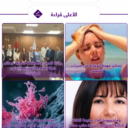
الأعلى قراءة
وزارة العمل والمنظمة الدولية تبحثان
نصائح مهمة للوقاية من ضربات
خطة تنفيذية لتوسيع التعاون
الشمس
المشترك
وفاة سونيا كمال مذيعة القناة
علاج السرطان بـ «بيكربونات
الثالثة.. وتشييع الجنازة عقب صلاة
الصوديوم».. أطباء يُحذّرون من