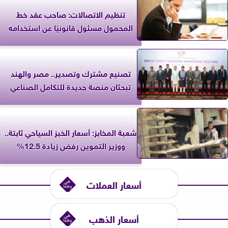
تنظيم الاتصالات: صاحب عقد خط
المحمول مسئول قانونيًا عن استخدامه
تصنيع مشترك وتصدير.. مصر والهند
تبحثان منصة جديدة للتكامل الصناعي
شعبة المخابز: أسعار الخبز السياحي ثابتة..
ووزير التموين رفض زيادة 12.5%
أسعار العملات
أسعار الذهب