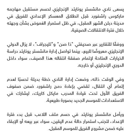
يسعى نادي مانشستر يونايتد الإنجليزي لحسم مستقبل مهاجمه
ماركوس راشفورد قبل انطلاق المعسكر الإعدادي للفريق في
مدينة دبلن الشهر المقبل، في ظل استمرار الغموض بشأن وجهته
خلال فترة الانتقالات الصيفية.
ووفقًا للتقارير عبر صحيفتي "ذا صن" و"تليجراف"، لا يزال الدولي
الإنجليزي معروضًا للبيع، بينما تواصل إدارة مانشستر يونايتد دراسة
الخيارات المتاحة لإتمام صفقة انتقاله هذا الصيف، سواء داخل
الدوري الإنجليزي أو خارجه.
وفي الوقت ذاته، وضعت إدارة النادي خطة بديلة تحسبًا لعدم
إتمام أي انتقال، تقضي بإعادة دمج راشفورد ضمن صفوف
الفريق الأول تحت قيادة المدرب مايكل كاريك، ليشارك في
الاستعدادات للموسم الجديد بصورة طبيعية.
ويأمل مانشستر يونايتد في حسم ملف اللاعب قبل بدء فترة
الإعداد، لتجنب استمرار حالة عدم اليقين، سواء عبر بيعه أو الإبقاء
عليه ضمن مشروع الفريق للموسم المقبل.