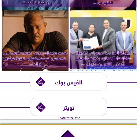
الظهر من...
وصفات الموت
«شوفها قبل ما تجربها».. مُتحدث
محمد رضوان ينضم ضيف شرف إلى
«مكافحة الإدمان» يكشف أسباب
مسلسل حب مستحيل.. تجربة ميكرو
تعاطي الشباب.. ويُعلن...
دراما...
الفيس بوك
تويتر
Tweets by