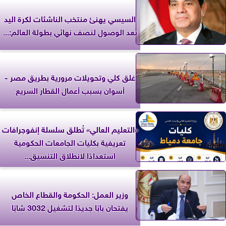
السيسي يهنئ منتخب الناشئات لكرة اليد
بعد الوصول لنصف نهائي بطولة العالم:...
غلق كلي وتحويلات مرورية بطريق مصر -
أسوان بسبب أعمال القطار السريع
«التعليم العالي» تُطلق سلسلة إنفوجرافات
تعريفية بكليات الجامعات الحكومية
استعدادًا لانطلاق التنسيق...
وزير العمل: الحكومة والقطاع الخاص
يفتحان بابًا جديدًا لتشغيل 3032 شابًا