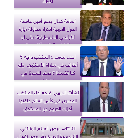
أخطاء
أسامة كمال يدعو أمين جامعة
الدول العربية لتكرار محاولة زيارة
الأراضي الفلسطينية: حتى لو
اترفض الطلب ألف مرة
أحمد موسى: المنتخب واجه 5
أطراف في مباراة الأرجنتين.. ولو
كنا تقدمنا 5 صفر لخسرنا في
النهاية
نشأت الديهي: فرحة أداء المنتخب
المصري في كأس العالم غلفتها
أحزان الخروج غير المستحق
الثلاثاء.. عرض الفيلم الوثائقي
الأكاديمية العسكرية.. مصر تؤهل