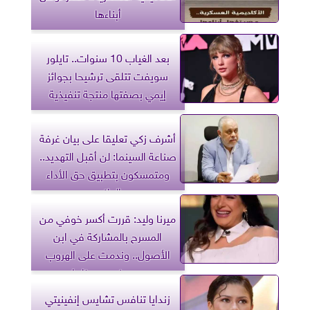
أبناءها
بعد الغياب 10 سنوات.. تايلور
سويفت تتلقى ترشيحا بجوائز
إيمي بصفتها منتجة تنفيذية
أشرف زكي تعليقا على بيان غرفة
صناعة السينما: لن أقبل التهديد..
ومتمسكون بتطبيق حق الأداء
العلني
ميرنا وليد: قررت أكسر خوفي من
المسرح بالمشاركة في ابن
الأصول.. وندمت على الهروب
من مخرجين عظماء
زندايا تنافس تشايس إنفينيتي