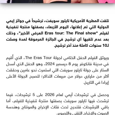
تلقت المطربة الأمريكية تايلور سويفت، ترشيحاً في جوائز إيمي
الدولية التي تم إعلانها، اليوم الأربعاء، بصفتها منتجة تنفيذية
لفيلم "Eras tour: The Final show العرض الأخير"، وذلك
بعد عدم تلقيها أي ترشيح في الجائزة المرموقة لمدة وصلت
لـ10 سنوات كاملة منذ آخر ترشيح.
ويوثق الفيلم الحفل الختامي لجولة The Eras Tour، الذي أُقيم
في مدينة فانكوفر يوم 8 ديسمبر 2024، وهو الحفل الذي أسدل
الستار على جولة تايلور سويفت التي استمرت نحو عامين وحققت
أكثر من ملياري دولار من مبيعات التذاكر؛ لتصبح الجولة الأعلى
إيرادا في التاريخ.
وحصل في ترشيحات أيمي لعام 2026 على 5 ترشيحات، فيما
ترشحت فيها تايلور سويفت بصفتها منتجة تنفيذية للفيلم، أما
باقي الترشيحات فتندرج تحت فئات الإخراج والمونتاج وهندسة
الصوت والإخراج التقني والتصوير.