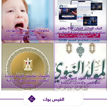
البنك التجاري الدولي CIB يطلق
معلومات مهمة يجب اتباعها بعد
حملة توعوية جديدة لحماية العملاء من
إجراء عملية استئصال اللوز
الاحتيال...
بالأسماء.. تفاصيل الحركة الجديدة
موعد إجازة المولد النبوي 2026
لتعيينات مساعدي وزير الخارجية
للموظفين والإجازات الرسمية
المصري
الفيس بوك