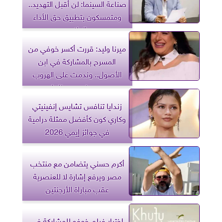
صناعة السينما: لن أقبل التهديد..
ومتمسكون بتطبيق حق الأداء
العلني
ميرنا وليد: قررت أكسر خوفي من
المسرح بالمشاركة في ابن
الأصول.. وندمت على الهروب
من مخرجين عظماء
زندايا تنافس تشايس إنفينيتي
وكاري كون كأفضل ممثلة درامية
في جوائز إيمي 2026
أكرم حسني يتضامن مع منتخب
مصر ويرفع إشارة لا للعنصرية
عقب مباراة الأرجنتين
اختيار فيلم خوفو للمشاركة في