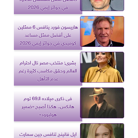
في جوائز إيمي 2026
هاريسون فورد ينافس 6 ممثلين
على أفضل ممثل مساعد
كوميدي في جوائز إيمي 2026
بشرى: منتخب مصر نال احترام
العالم وحقق مكاسب كثيرة رغم
عدم التأهل
فى ذكرى ميلاده الـ69 توم
هانكس.. هكذا أصبح «ضمير
هوليوود»
ايل فانينج تنافس جين سمارت