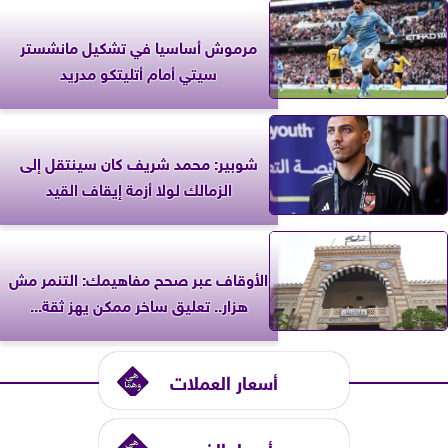
مرموش أساسيا في تشكيل مانشستر
سيتي أمام أتليتكو مدريد
شوبير: محمد شريف كان سينتقل إلى
الزمالك لولا أزمة إيقاف القيد
الأوقاف عبر صحح مفاهيمك: التنمر مش
هزار.. تعليق ساخر ممكن يهز ثقة...
أسعار العملات
أسعار الذهب