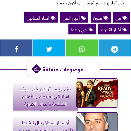
في تطويرها، ويشرفني أن أكون مصريًا”.
فن
فنون
أخبار الفن
أخبار الفنانين
أخبار النجوم
هي وهما
موضوعات متعلقة
ديزني بلس تراهن على صيف
استثنائي بمزيج من الأفلام
الضخمة والدراما الكورية
والوثائقيات الرياضية
أوسكار إسحاق ينال ترشيحا
كأفضل ممثل لمسلسل محدود