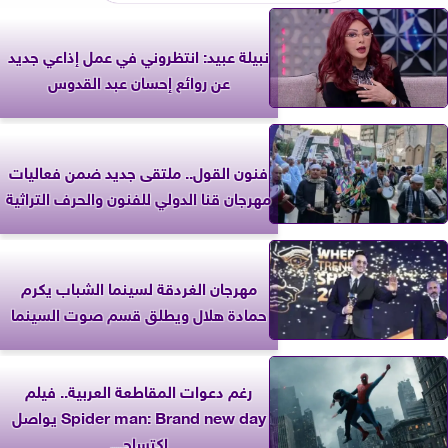
نبيلة عبيد: انتظروني في عمل إذاعي جديد
عن روائع إحسان عبد القدوس
فنون القول.. ملتقى جديد ضمن فعاليات
مهرجان قنا الدولي للفنون والحرف التراثية
مهرجان الغردقة لسينما الشباب يكرم
حمادة هلال ويطلق قسم صوت السينما
رغم دعوات المقاطعة العربية.. فيلم
Spider man: Brand new day يواصل
اكتساح...