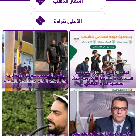
الأعلى قراءة
البنك الأهلي المصري يتيح فتح
ضبط المتهمين بسرقة دراجة نارية
الحسابات والمحافظ الإلكترونية مجانًا
حال توقفها أمام مستشفى بالقاهرة
بمناسبة اليوم العالمي...
هاني حليم: قرارات تطوير تخصيص
حسن الشافعي يثير التساؤلات حول