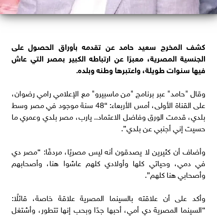
كشف المخرج سعيد حامد عن تقدمه بأوراق الحصول على
الجنسية المصرية، معبرًا عن ارتباطه الكبير بمصر التي عاش
فيها سنوات طويلة، واعتبرها وطنه وبلده.
وقال "حامد" عبر برنامج "من ماسبيرو" مع الإعلامي رامي رضوان،
على القناة الأولى، أمس الأربعاء: “48 سنة موجود في مصر وسط
بلدي، قدمت الورق وفاضل الاعتماد.. يارب، مصر بلدي وعمري ما
حسيت إني أجنبي عن بلدي”.
وأضاف أن كثيرين لا يصدقون أنه ليس مصريًا، مردفًا: “مصر دي
في دمي، وحياتي كلها وأولادي كلهم عاشوا هنا، وأصحابهم
وأصحابي هنا كلهم”.
وأكد على أن علاقته بالسينما المصرية علاقة خاصة، قائلًا:
“السينما المصرية دي أمي، أحبها جدًا وبحب إنها تتطور، وأشتغل