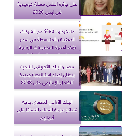
على جائزة أفضل ممثلة كوميدية
في إيمي 2026
ماستركارد: 83% من الشركات
الصغيرة والمتوسطة في مصر
تؤكد أهمية المدفوعات الرقمية
في تسريع نمو أعمالها
مصر والبنك الأفريقي للتنمية
يبحثان إعداد استراتيجية جديدة
للتكامل الإقليمي حتى 2033
البنك الزراعي المصري يوجه
نصائح مهمة للعملاء للحفاظ على
أموالهم