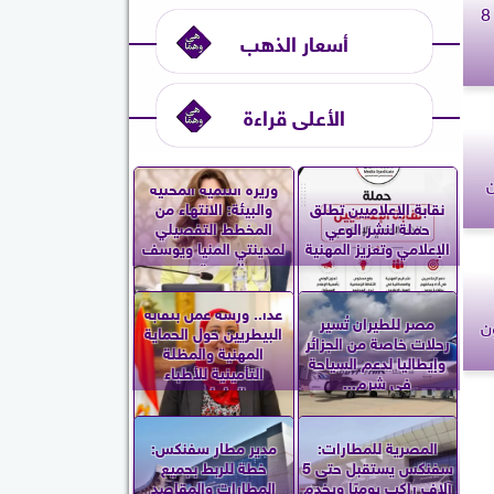
برج السرطان.. حظك اليوم الأربعاء 8
أسعار الذهب
الأعلى قراءة
ن
وزيرة التنمية المحلية
نقابة الإعلاميين تطلق
والبيئة: الانتهاء من
حملة لنشر الوعي
المخطط التفصيلي
الإعلامي وتعزيز المهنية
لمدينتي المنيا ويوسف
الصديق...
غدا.. ورشة عمل بنقابة
مصر للطيران تُسير
ن
البيطريين حول الحماية
رحلات خاصة من الجزائر
المهنية والمظلة
وإيطاليا لدعم السياحة
التأمينية للأطباء
في شرم...
العاملين...
المصرية للمطارات:
مدير مطار سفنكس:
سفنكس يستقبل حتى 5
خطة للربط بجميع
آلاف راكب يوميًا ويخدم
المطارات والمقاصد