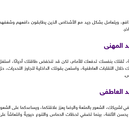
الدافع، ويتعامل بشكل جيد مع الأشخاص الذين يطابقون دافعهم وشغفهم
ر.
 المهنى
ة، ثقتك بنفسك تدفعك للأمام، لكن قد تنخفض طاقتك أحيانًا، استغل
لال التقلبات العاطفية، واستعن بقوتك الداخلية لتجاوز التحديات، حل
س.
د العاطفى
ي لشريكك، الشعور بالمتعة والرضا يعزز علاقتكما، ويساعدكما على الشعور
حسن الألفة، بينما تضفي لحظات الحماس والتنوع حيويةً وانتعاشاً على