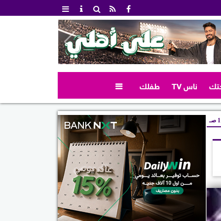
تك
ناس TV
طفلك

صـ