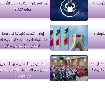
برج الجوزاء.. حظك اليوم الأربعاء 8
يوليو 2026
برج الجدي.. حظك اليوم الأربعاء 8
إيران: انتهاك ترتيباتنا في هرمز
واستمرار العدوان ضد لبنان يجعلا
الاتفاق المؤقت غير فعّال
 مقتل أحد
انطلاق ورشة عمل تدريبية لتعزيز
أمريكية
لتحول نحو الاقتصاد الأخضر بالتعاو
مع ”كاردني”