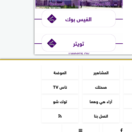
28 وجهة...
السياحية
الفيس بوك
تويتر
Tweets by
المشاهير
الموضة
صحتك
ناس TV
آراء هي وهما
توك شو
اتصل بنا


