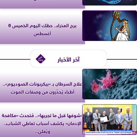
برج العذراء.. حظك اليوم الخميس 6
أغسطس
آخر الأخبار
علاج السرطان بـ «بيكربونات الصوديوم»..
أطباء يُحذّرون من وصفات الموت
«شوفها قبل ما تجربها».. مُتحدث «مكافحة
الإدمان» يكشف أسباب تعاطي الشباب..
ويُعلن...