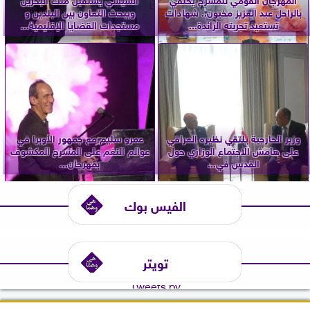
بالراحل عبد العزيز مخيون.. شهادات
ويبحث التعاون بين البلدين و
تستعيد تجربته الرائدة...
مستجدات القضايا الإقليمية...
وزير الخارجية يلتقي نظيره العراقي
عمرو سليم مع جمهور الأوبرا في
على هامش الاجتماع الوزاري حول
عوالم النغم على المسرح المكشوف
القدس في...
بمهرجان...
الفيس بوك
تويتر
Tweets by