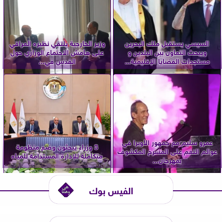
السيسي يستقبل ملك البحرين
وزير الخارجية يلتقي نظيره العراقي
ويبحث التعاون بين البلدين و
على هامش الاجتماع الوزاري حول
مستجدات القضايا الإقليمية...
القدس في...
عمرو سليم مع جمهور الأوبرا في
3 وزراء يبحثون وضع منظومة
عوالم النغم على المسرح المكشوف
متكاملة للإدارة المستدامة للمياه
بمهرجان...
الفيس بوك