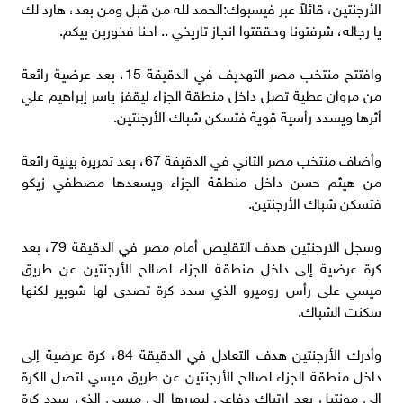
الأرجنتين، قائلاً عبر فيسبوك:الحمد لله من قبل ومن بعد، هارد لك
يا رجاله، شرفتونا وحققتوا انجاز تاريخي .. احنا فخورين بيكم.
وافتتح منتخب مصر التهديف في الدقيقة 15، بعد عرضية رائعة
من مروان عطية تصل داخل منطقة الجزاء ليقفز ياسر إبراهيم علي
أثرها ويسدد رأسية قوية فتسكن شباك الأرجنتين.
وأضاف منتخب مصر الثاني في الدقيقة 67، بعد تمريرة بينية رائعة
من هيثم حسن داخل منطقة الجزاء ويسعدها مصطفي زيكو
فتسكن شباك الأرجنتين.
وسجل الارجنتين هدف التقليص أمام مصر في الدقيقة 79، بعد
كرة عرضية إلى داخل منطقة الجزاء لصالح الأرجنتين عن طريق
ميسي على رأس روميرو الذي سدد كرة تصدى لها شوبير لكنها
سكنت الشباك.
وأدرك الأرجنتين هدف التعادل في الدقيقة 84، كرة عرضية إلى
داخل منطقة الجزاء لصالح الأرجنتين عن طريق ميسي لتصل الكرة
إلى مونتيل بعد ارتباك دفاعي ليمررها إلى ميسي الذي سدد كرة