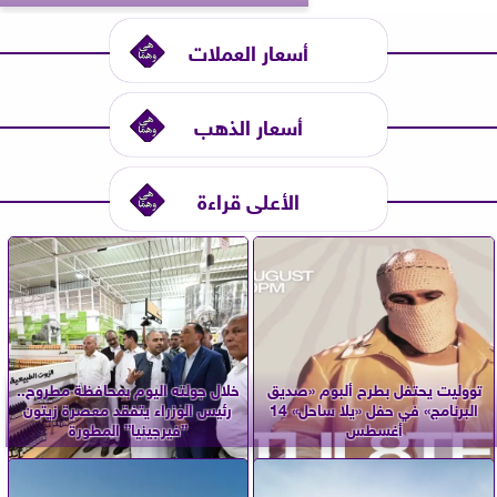
أسعار العملات
أسعار الذهب
الأعلى قراءة
تووليت يحتفل بطرح ألبوم «صديق
خلال جولته اليوم بمحافظة مطروح..
البرنامج» في حفل «يلا ساحل» 14
رئيس الوزراء يتفقد معصرة زيتون
أغسطس
”فيرجينيا” المطورة