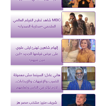
MBC شاهد تطرح الفيلم العالمي
الملحمي «محاربة الصحراء»
إلهام شاهين تهنئ ليلى علوي
على عرض فيلمها الجديد «ابن
مين فيهم»
هاني عادل: السينما مش معمولة
للضرب والإفيهات والإيحاءات..
لازم تؤثر في الناس وتعلمهم
حاجة جديدة
شريف منير: منتخب مصر هز