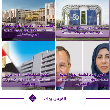
البنك العربى الافريقى الدولى ينظم
شهادات ادخار بنك CIB.. أفضل
جلسة متخصصة حول تمويل التجارة
خيارات الادخار بعوائد تنافسية
ضمن سلسلة...
الأمين العام لجامعة الدول العربية
”مركز المعلومات”: 31 % من
يبحث مع وزيرة خارجية اليمن تطورات
المواطنين في 33 دولة أكدوا أن
الأوضاع...
شركات...
الفيس بوك