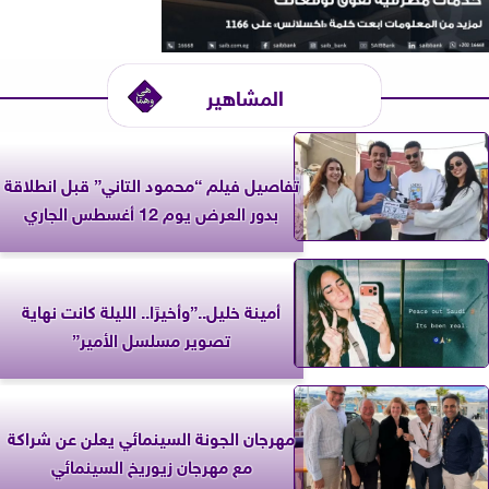
المشاهير
تفاصيل فيلم “محمود التاني” قبل انطلاقة
بدور العرض يوم 12 أغسطس الجاري
أمينة خليل..”وأخيرًا.. الليلة كانت نهاية
تصوير مسلسل الأمير”
مهرجان الجونة السينمائي يعلن عن شراكة
مع مهرجان زيوريخ السينمائي