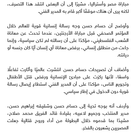
مباراة مصر وأستراليا، مشيرًا إلى أن البعض انتقد هذا التصرف،
لكنه يرى أن هناك موقفًا أكبر قام به المدير الفني.
وأوضح أن حسام حسن وجه رسالة إنسانية قوية للعالم خلال
المؤتمر الصحفي قبل مباراة الأرجنتين، عندما تحدث عن معاناة
الشعب الفلسطيني، مؤكدًا على أن رسالته لم تكن سياسية، وإنما
جاءت من منطلق إنساني، برفض معاناة أي إنسان أيًا كان جنسه أو
ديانته.
وأضاف أن تصريحات حسام حسن انتشرت عالميًا وأثارت تفاعلًا
واسعًا، لأنها ركزت على مبادئ الإنسانية ورفض قتل الأطفال
وتجويع الناس، مؤكدًا على أن المدير الفني استطاع إيصال رسالة
قوية دون الدخول في إطار سياسي.
وأردف أنه بوجه تحية إلى حسام حسن وشقيقه إبراهيم حسن،
مدير المنتخب وجميع لاعبيه، بقيادة قائد الفريق محمد صلاح،
مشيدًا بما قدموه خلال البطولة من أداء وروح قتالية جعلت
المصريين يشعرون بالفخر.