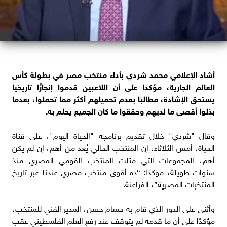
أشاد الإعلامي محمد شردي بأداء منتخب مصر في بطولة كأس
العالم الجارية، مؤكدًا على أن اللاعبين قدموا إنجازًا تاريخيًا
يستحق الإشادة، مطالبًا بعدم تحميلهم أكثر مما تحملوا، بعدما
بذلوا أقصى ما لديهم وحققوا ما كان الجميع يحلم به.
وقال "شردي" خلال تقديم برنامجه "الحياة اليوم"، على قناة
الحياة، أمس الثلاثاء، إن المنتخب الحالي يُعد من أهم، إن لم يكن
أهم، المجموعات التي مثلت المنتخب القومي المصري منذ
سنوات طويلة، مؤكدًا: “ده أقوى منتخب مصري عندنا عبر تاريخ
المنتخبات المصرية”، الفراعنة.
وأثنى على الدور الذي قام به حسام حسن، المدير الفني للمنتخب،
مؤكدًا على أن ما قدمه لم يتوقف عند رفع العلم الفلسطيني عقب