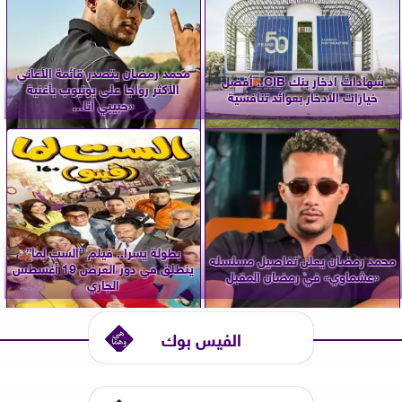
محمد رمضان يتصدر قائمة الأغاني
شهادات ادخار بنك CIB.. أفضل
الأكثر رواجا على يوتيوب بأغنية
خيارات الادخار بعوائد تنافسية
«حبيبي أنا...
بطولة يسرا.. فيلم ”الست لما”
محمد رمضان يعلن تفاصيل مسلسله
ينطلق في دور العرض 19 أغسطس
«عشماوي» في رمضان المقبل
الجاري
الفيس بوك