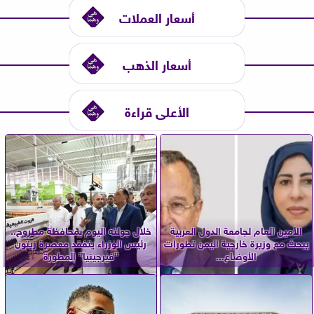
أسعار العملات
أسعار الذهب
الأعلى قراءة
الأمين العام لجامعة الدول العربية
خلال جولته اليوم بمحافظة مطروح..
يبحث مع وزيرة خارجية اليمن تطورات
رئيس الوزراء يتفقد معصرة زيتون
الأوضاع...
”فيرجينيا” المطورة