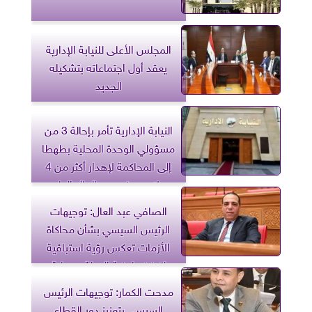
المجلس الأعلى للنيابة الإدارية
يعقد أول اجتماعاته بتشكيله
الجديد
النيابة الإدارية تأمر بإحالة 3 من
مسؤولي الوحدة المحلية بطهطا
إلى المحاكمة لإهدار أكثر من 4
ملايين جنيه من المال العام
الصافي عبد العال: توجيهات
الرئيس السيسي بشأن محاكاة
الأزمات تعكس رؤية استباقية
لتعزيز جاهزية الدولة وحماية
المواطنين
مدحت الكمار: توجيهات الرئيس
السيسي بتعزيز دور القطاع