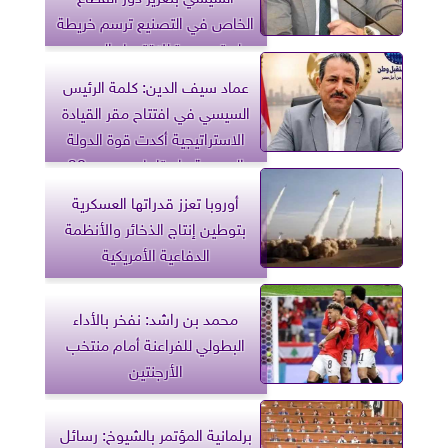
الخاص في التصنيع ترسم خريطة
طريق جديدة للاقتصاد المصري
عماد سيف الدين: كلمة الرئيس
السيسي في افتتاح مقر القيادة
الاستراتيجية أكدت قوة الدولة
المصرية واستلهام دروس 30
يونيو
أوروبا تعزز قدراتها العسكرية
بتوطين إنتاج الذخائر والأنظمة
الدفاعية الأمريكية
محمد بن راشد: نفخر بالأداء
البطولي للفراعنة أمام منتخب
الأرجنتين
برلمانية المؤتمر بالشيوخ: رسائل