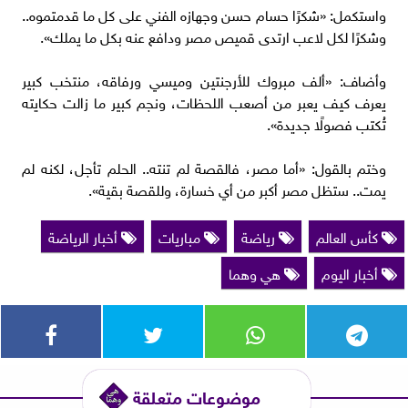
واستكمل: «شكرًا حسام حسن وجهازه الفني على كل ما قدمتموه..
وشكرًا لكل لاعب ارتدى قميص مصر ودافع عنه بكل ما يملك».
وأضاف: «ألف مبروك للأرجنتين وميسي ورفاقه، منتخب كبير
يعرف كيف يعبر من أصعب اللحظات، ونجم كبير ما زالت حكايته
تُكتب فصولًا جديدة».
وختم بالقول: «أما مصر، فالقصة لم تنته.. الحلم تأجل، لكنه لم
يمت.. ستظل مصر أكبر من أي خسارة، وللقصة بقية».
كأس العالم
رياضة
مباريات
أخبار الرياضة
أخبار اليوم
هي وهما
موضوعات متعلقة