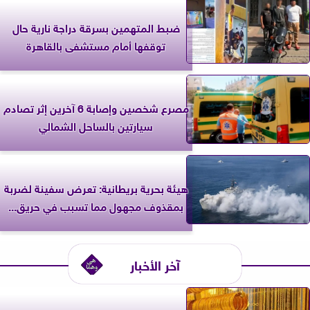
ضبط المتهمين بسرقة دراجة نارية حال
توقفها أمام مستشفى بالقاهرة
مصرع شخصين وإصابة 6 آخرين إثر تصادم
سيارتين بالساحل الشمالي
‎هيئة بحرية بريطانية: تعرض سفينة لضربة
بمقذوف مجهول مما تسبب في حريق...
آخر الأخبار