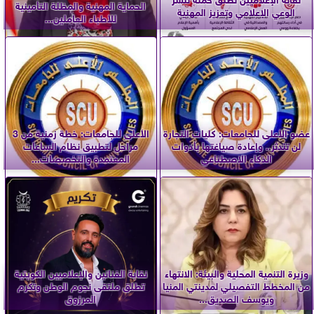
الحماية المهنية والمظلة التأمينية
الوعي الإعلامي وتعزيز المهنية
للأطباء العاملين...
عضو الأعلى للجامعات: كليات التجارة
الأعلى للجامعات: خطة زمنية من 3
لن تندثر.. وإعادة صياغتها بأدوات
مراحل لتطبيق نظام الساعات
الذكاء الاصطناعي
المعتمدة والتخصصات...
وزيرة التنمية المحلية والبيئة: الانتهاء
نقابة الفنانين والإعلاميين الكويتية
من المخطط التفصيلي لمدينتي المنيا
تطلق ملتقى نجوم الوطن وتكرم
ويوسف الصديق...
المرزوق