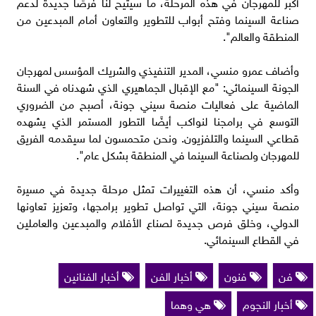
أكبر للمهرجان في هذه المرحلة، ما سيتيح لنا فرصًا جديدة لدعم
صناعة السينما وفتح أبواب للتطوير والتعاون أمام المبدعين من
المنطقة والعالم".
وأضاف عمرو منسي، المدير التنفيذي والشريك المؤسس لمهرجان
الجونة السينمائي: "مع الإقبال الجماهيري الذي شهدناه في السنة
الماضية على فعاليات منصة سيني جونة، أصبح من الضروري
التوسع في برامجنا لنواكب أيضًا التطور المستمر الذي يشهده
قطاعي السينما والتلفزيون. ونحن متحمسون لما سيقدمه الفريق
للمهرجان ولصناعة السينما في المنطقة بشكل عام".
وأكد منسي، أن هذه التغييرات تمثل مرحلة جديدة في مسيرة
منصة سيني جونة، التي تواصل تطوير برامجها، وتعزيز تعاونها
الدولي، وخلق فرص جديدة لصناع الأفلام والمبدعين والعاملين
في القطاع السينمائي.
فن
فنون
أخبار الفن
أخبار الفنانين
أخبار النجوم
هي وهما