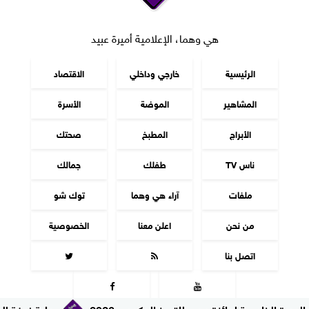
هي وهما، الإعلامية أميرة عبيد
الرئيسية
خارجي وداخلي
الاقتصاد
المشاهير
الموضة
الأسرة
الأبراج
المطبخ
صحتك
ناس TV
طفلك
جمالك
ملفات
آراء هي وهما
توك شو
من نحن
اعلن معنا
الخصوصية
اتصل بنا




مسة لجائزة مصر للتميز الحكومي 2026
برعاية غرفة المفروشات