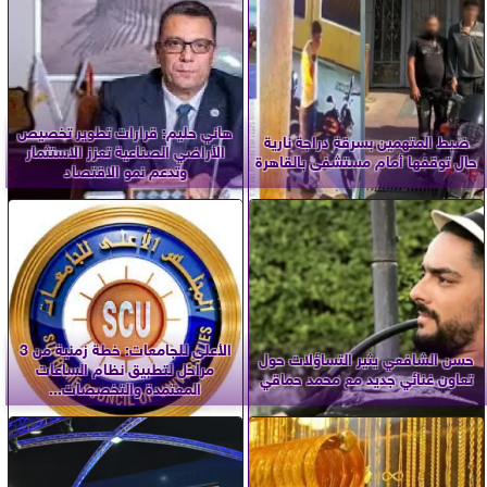
هاني حليم: قرارات تطوير تخصيص
ضبط المتهمين بسرقة دراجة نارية
الأراضي الصناعية تعزز الاستثمار
حال توقفها أمام مستشفى بالقاهرة
وتدعم نمو الاقتصاد
الأعلى للجامعات: خطة زمنية من 3
حسن الشافعي يثير التساؤلات حول
مراحل لتطبيق نظام الساعات
تعاون غنائي جديد مع محمد حماقي
المعتمدة والتخصصات...