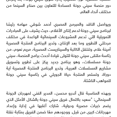
دور منصة سيني جونة كمساحة للتعاون بين صناع السينما من
مختلف أنحاء العالم.
ويواصل الناقد والمبرمج المصري أحمد شوقي مهامه رئيسًا
لبرنامج سيني جونة لدعم إنتاج الأفلام، حيث يشرف على المبادرات
التمويلية التي تدعم المشروعات السينمائية الواعدة في مختلف
مرحلتي التطوير وما بعد الإنتاج، وتدير البرنامج المنتجة المصرية
أمينة علام. وتنتقل الكاتبة والسيناريست المصرية، مريم نعوم، من
رئاسة ملتقى سيني جونة لتتولى قيادة أحدث برامج المنصة، سيني
جونة مسلسلات، وهو برنامج جديد يركز على تطوير وتسويق
مشاريع المسلسلات العربية، وتدير البرنامج المنتجة المصرية آية
دوراة. وتستمر المنتجة حياة الجويلي في رئاسية سيني جونة
للمواهب الناشئة.
وبهذه المناسبة قال أندرو محسن، المدير الفني لمهرجان الجونة
السينمائي: "سعيد باكتمال فريق سيني جونة بالشكل الأمثل الذي
يضم خبرات مصرية ودولية، شارك أغلبها في إدارة وإعداد
مهرجانات كبرى من قبل. ووجودهم معًا ضمن الفريق بمثابة نقلة