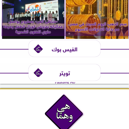
«شاطئ الفن» بمطروح يواصل
سعر الذهب اليوم السبت في مصر..
فعالياته بعروض كورال الطفل وفرقة
مع بداية التداولات الأسبوع
ملوي للفنون الشعبية
الفيس بوك
تويتر
Tweets by