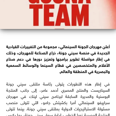
أعلن مهرجان الجونة السينمائي، مجموعة من التغييرات القيادية
الجديدة في منصة سيني جونة، ذراع الصناعة للمهرجان، وذلك
في إطار مواصلة تطوير برامجها وتعزيز دورها في دعم صناع
الأفلام والمتخصصين في قطاع السينما والوسائط السمعية
والبصرية في المنطقة والعالم.
في إطار هذه التطورات يتولى رئاسة ملتقى سيني جونة
السيناريست والمنتج المصري أحمد عامر، إلى جانب المنتجة
البوسنية والمديرة السابقة لبرنامج سيني لينك في مهرجان
سراييفو السينمائي أمرا بكشيتش جامو، التي تتولى منصب
مسئولة الاستراتيجيات الدولية بملتقى سيني جونة. بينما تتولى
المنتجة المصرية نورا الخطيب إدارة سوق سيني جونة، بما يكرس