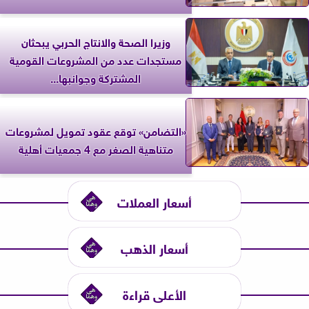
وزيرا الصحة والانتاج الحربي يبحثان
مستجدات عدد من المشروعات القومية
المشتركة وجوانبها...
«التضامن» توقع عقود تمويل لمشروعات
متناهية الصغر مع 4 جمعيات أهلية
أسعار العملات
أسعار الذهب
الأعلى قراءة