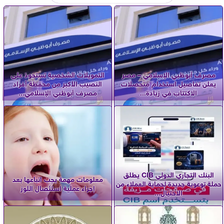
مصرف أبوظبي الإسلامي – مصر
التمويلات الشخصية تستحوذ على
يعلن تفاصيل استخدام متحصلات
النصيب الأكبر من محفظة أفراد
الاكتتاب في زيادة...
مصرف أبوظبي الإسلامي...
البنك التجاري الدولي CIB يطلق
معلومات مهمة يجب اتباعها بعد
حملة توعوية جديدة لحماية العملاء من
إجراء عملية استئصال اللوز
الاحتيال...