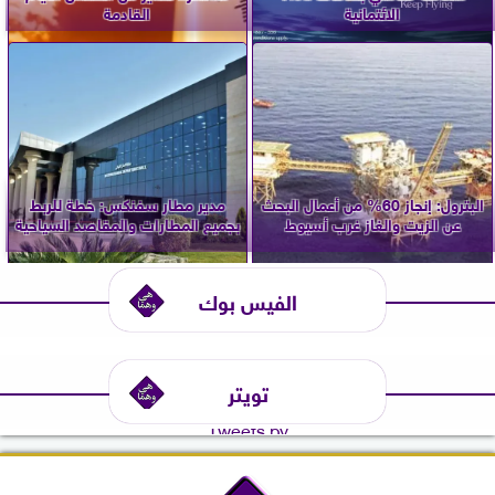
الائتمانية
القادمة
البترول: إنجاز 60% من أعمال البحث
مدير مطار سفنكس: خطة للربط
عن الزيت والغاز غرب أسيوط
بجميع المطارات والمقاصد السياحية
الفيس بوك
تويتر
Tweets by