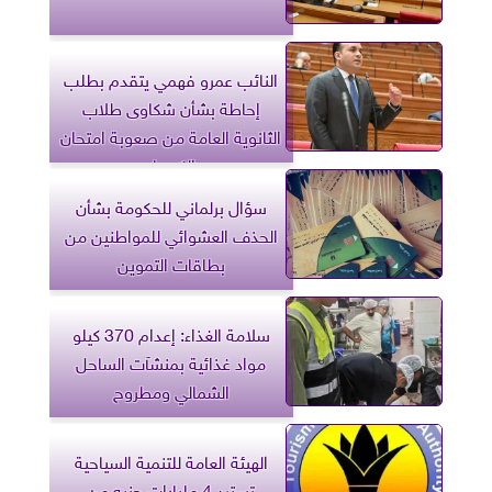
النائب عمرو فهمي يتقدم بطلب
إحاطة بشأن شكاوى طلاب
الثانوية العامة من صعوبة امتحان
الكيمياء
سؤال برلماني للحكومة بشأن
الحذف العشوائي للمواطنين من
بطاقات التموين
سلامة الغذاء: إعدام 370 كيلو
مواد غذائية بمنشآت الساحل
الشمالي ومطروح
الهيئة العامة للتنمية السياحية
تسترد 4 مليارات جنيه من