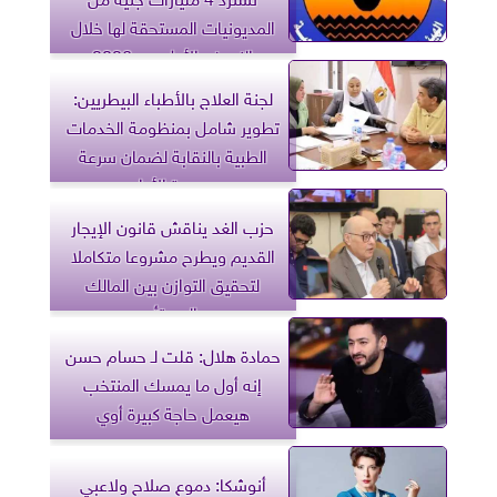
المديونيات المستحقة لها خلال
النصف الأول من 2026
لجنة العلاج بالأطباء البيطريين:
تطوير شامل بمنظومة الخدمات
الطبية بالنقابة لضمان سرعة
وجودة الأداء
حزب الغد يناقش قانون الإيجار
القديم ويطرح مشروعا متكاملا
لتحقيق التوازن بين المالك
والمستأجر
حمادة هلال: قلت لـ حسام حسن
إنه أول ما يمسك المنتخب
هيعمل حاجة كبيرة أوي
أنوشكا: دموع صلاح ولاعبي