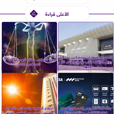
الأعلى قراءة
المصرية للمطارات: سفنكس يستقبل
برج الميزان.. حظك اليوم الجمعة 7
حتى 5 آلاف راكب يوميًا ويخدم 28
أغسطس 2026
وجهة...
بنك قناة السويس يُقدم تجربة سفر
ارتفاع الرطوبة واضطراب الأمواج
مُتكاملة لحاملي بطاقات Visa
مستمر.. تحذير من الطقس الأيام