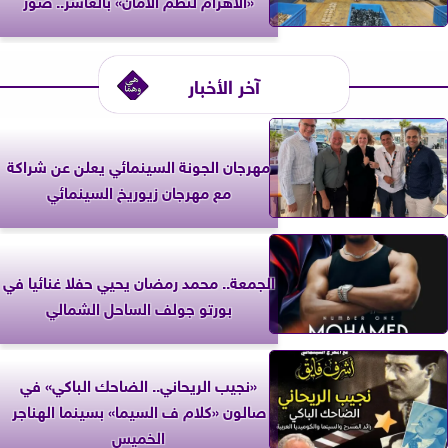
آخر الأخبار
مهرجان الجونة السينمائي يعلن عن شراكة
مع مهرجان زيوريخ السينمائي
الجمعة.. محمد رمضان يحيي حفلا غنائيا في
بورتو جولف الساحل الشمالي
«نجيب الريحاني.. الضاحك الباكي» في
صالون «كلام ف السيما» بسينما الهناجر
الخميس