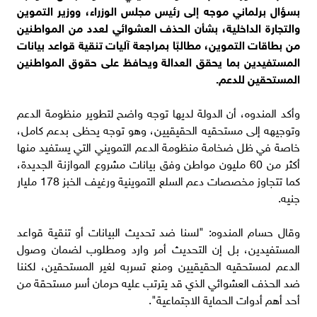
بسؤال برلماني موجه إلى رئيس مجلس الوزراء، ووزير التموين
والتجارة الداخلية، بشأن الحذف العشوائي لعدد من المواطنين
من بطاقات التموين، مطالبًا بمراجعة آليات تنقية قواعد بيانات
المستفيدين بما يحقق العدالة ويحافظ على حقوق المواطنين
المستحقين للدعم.
وأكد المندوه، أن الدولة لديها توجه واضح لتطوير منظومة الدعم
وتوجيهه إلى مستحقيه الحقيقيين، وهو توجه يحظى بدعم كامل،
خاصة في ظل ضخامة منظومة الدعم التمويني التي يستفيد منها
أكثر من 60 مليون مواطن وفق بيانات مشروع الموازنة الجديدة،
كما تتجاوز مخصصات دعم السلع التموينية ورغيف الخبز 178 مليار
جنيه.
وقال حسام المندوه: "لسنا ضد تحديث البيانات أو تنقية قواعد
المستفيدين، بل إن التحديث أمر وارد ومطلوب لضمان وصول
الدعم لمستحقيه الحقيقيين ومنع تسربه لغير المستحقين، لكننا
ضد الحذف العشوائي الذي قد يترتب عليه حرمان أسر مستحقة من
أحد أهم أدوات الحماية الاجتماعية".