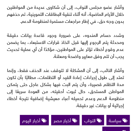
وأشار عضو مجلس النواب، إلى أن شكاوى عديدة من المواطنين
خلال الأيام الماضية، أنه أثناء تنقية البطاقات التموينية، تم حذفهم
بدون وجه حق، في إطار مراجعات مستمرة لمنظومة الدعم.
وشدد حسام المندوه، على ضرورة وجود قاعدة بيانات دقيقة
ومحدثة يتم الرجوع إليها قبل اتخاذ قرارات الاستبعاد، بما يضمن
عدم وقوع أخطاء تؤثر على المواطنين، مؤكدًا أن أي عملية تحديث
يجب أن تتم وفق معايير واضحة ومعلنة.
وأشار النائب، إلى أن المشكلة لا تتوقف عند الحذف فقط، وإنما
تمتد إلى طول إجراءات إعادة القيد أو التظلمات، مطالبًا بأن تكون
مدة التظلم قصيرة، وأن يتم البت فيها بشكل عاجل حتى يتمكن
المواطن المستحق، حال ثبوت أحقيته، من العودة سريعًا إلى
منظومة الدعم وعدم تحميله أعباء معيشية إضافية نتيجة أخطاء
إجرائية أو بيانات غير دقيقة.
سياسة
النواب
أخبار مصر
أخبار اليوم