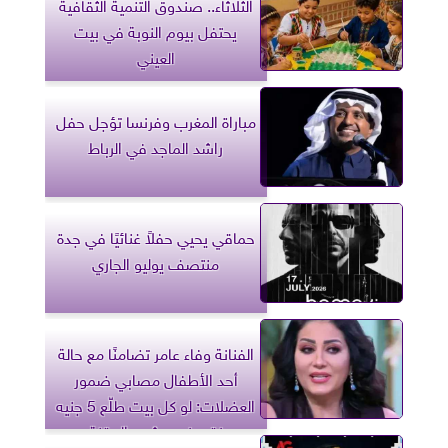
الثلاثاء.. صندوق التنمية الثقافية
يحتفل بيوم النوبة في بيت
العيني
مباراة المغرب وفرنسا تؤجل حفل
راشد الماجد في الرباط
حماقي يحيي حفلاً غنائيًا في جدة
منتصف يوليو الجاري
الفنانة وفاء عامر تضامنًا مع حالة
أحد الأطفال مصابي ضمور
العضلات: لو كل بيت طلّع 5 جنيه
نقدر نجمع ثمن الحقنة