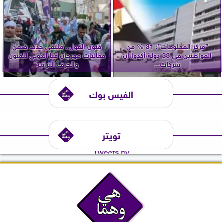
”مركز المعلومات”: 31 % من
فنون القول.. ملتقى جديد ضمن
المواطنين في 33 دولة أكدوا أن
فعاليات مهرجان قنا الدولي للفنون
شركات...
والحرف التراثية
الفيس بوك
تويتر
Tweets by