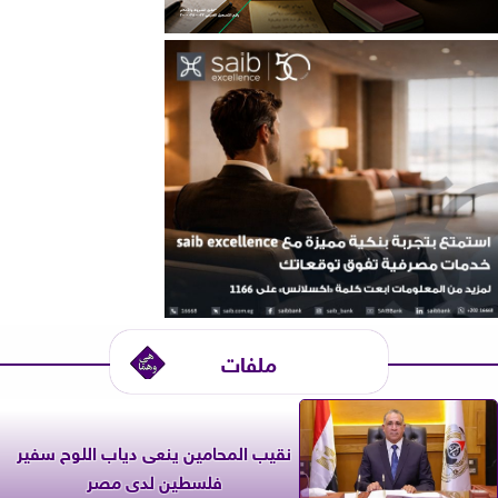
ملفات
نقيب المحامين ينعى دياب اللوح سفير
فلسطين لدى مصر