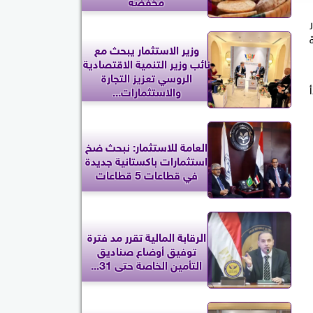
مخفضة
وزير الاستثمار يبحث مع
نائب وزير التنمية الاقتصادية
الروسي تعزيز التجارة
دأ
والاستثمارات...
العامة للاستثمار: نبحث ضخ
استثمارات باكستانية جديدة
في قطاعات 5 قطاعات
الرقابة المالية تقرر مد فترة
توفيق أوضاع صناديق
التأمين الخاصة حتى 31...