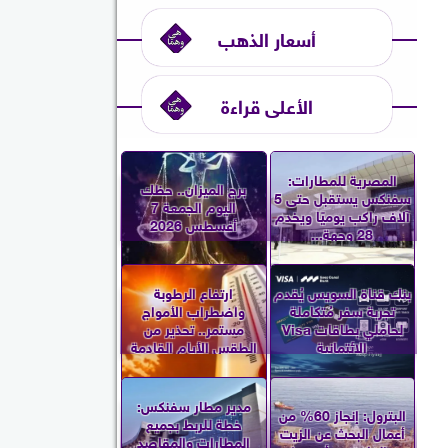
أسعار الذهب
الأعلى قراءة
المصرية للمطارات:
برج الميزان.. حظك
سفنكس يستقبل حتى 5
اليوم الجمعة 7
آلاف راكب يوميًا ويخدم
أغسطس 2026
28 وجهة...
بنك قناة السويس يُقدم
ارتفاع الرطوبة
تجربة سفر مُتكاملة
واضطراب الأمواج
لحاملي بطاقات Visa
مستمر.. تحذير من
الائتمانية
الطقس الأيام القادمة
مدير مطار سفنكس:
البترول: إنجاز 60% من
خطة للربط بجميع
أعمال البحث عن الزيت
المطارات والمقاصد