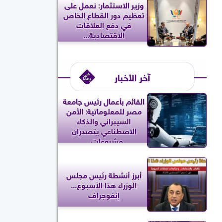
وزير الاستثمار: نعمل على
تعظيم دور القطاع الخاص
في دفع العلاقات
الاقتصادية...
آخر الأخبار
القائم بأعمال رئيس جامعة
مصر للمعلوماتية: الأمن
السيبراني والذكاء
الاصطناعي يتصدران
مشروعات...
أبرز أنشطة رئيس مجلس
الوزراء هذا الأسبوع...
إنفوجراف