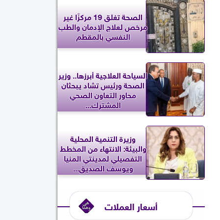
الصحة تغلق 19 مركزًا غير
مرخص لعلاج الإدمان والطب
النفسي بالمقطم
السياحة العلاجية أبرزها.. وزير
الصحة ورئيس تشاد يبحثان
محاور التعاون الصحي
المشترك...
وزيرة التنمية المحلية
والبيئة: الانتهاء من المخطط
التفصيلي لمدينتي المنيا
ويوسف الصديق...
أسعار العملات