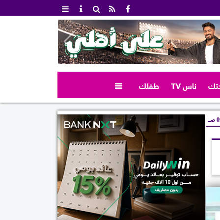
تك
ناس TV
طفلك

صـ